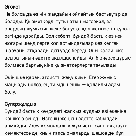
Эгоист
Не болса да өзінің жағдайын ойлайтын бастықтар да
болады. Қызметкерді тұтынатын материал, ал
олардың жұмысын жеке бонусқа қол жеткізетін құрал
ретінде қарайды. Сол себепті бұндай бастық өзінен
жоғары шенділерге қол астындағылар кез келген
шаруаны атқарады деп уәде береді. Оны қалай іске
асыратынын әдетте ақылдаспайды. Ал бірнәрсе дұрыс
болмаса барлық кінә қызметкерлерге тағылады.
Өкінішке қарай, эгоистті жеңу қиын. Егер жұмыс
маңызды болса, ең тиімді шешім — қолайлы адам
болу.
Супержұлдыз
Бұндай бастық кеңседегі жалқыз жұлдыз өзі екеніне
кршіксіз сенеді. Өзгенің жеңісін әдетте қабылдай
алмайды. Идея командалық жұмысты сәтті аяқтауға
көмектессе де, қиын тапсырмаларды шешсе де, бұл