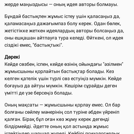
жерде маңыздысы — оның идея авторы болмауы.
Бұндай бастықпен жұмыс істеу үшін қаласаңыз да,
қаламасаңыз дажағымпаз болу керек. Одан бөлек,
жетістікке жеткен идеялардың авторы болсаңыз да,
оны ешқашан айтпауға тура келеді. Өйткені, ол идея
сіздікі емес, "бастықтыкі".
Дөрекі
Кейде сөзбен, іспен, кейде өзінің ойындағы "әзілмен"
жұмысшыны қорлайтын бастықтар болады. Кез
келген қателік үшін түрлі сөз естуіңіз мүмкін. Кейде
боғауыз да айтуы мүмкін. Кешірім сұрайды деген
үмітті де үзе берсеңіз болады.
Оның мақсаты — жұмысшыны қорлау емес. Ол бар
болғаны сөйлеу мәнерінің сол түріне әбден үйреніп
қалған. Бірақ бұл оған көз жұму керек дегенді
білдірмейді. Әдетте оның қол астында жұмыс
істейтіндер шаршап жүреді. Кейбірі психологиялық