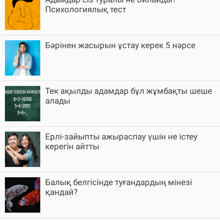
Психологиялық тест
Бәрінен жасырын ұстау керек 5 нәрсе
Тек ақылды адамдар бұл жұмбақты шеше
алады
Ерлі-зайыпты ажыраспау үшін не істеу
керегін айтты
Балық белгісінде туғандардың мінезі
қандай?