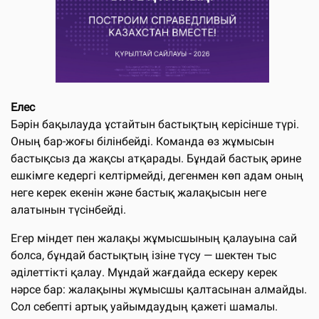
Елес
Бәрін бақылауда ұстайтын бастықтың керісінше түрі.
Оның бар-жоғы білінбейді. Команда өз жұмысын
бастықсыз да жақсы атқарады. Бұндай бастық әрине
ешкімге кедергі келтірмейді, дегенмен көп адам оның
неге керек екенін және бастық жалақысын неге
алатынын түсінбейді.
Егер міндет пен жалақы жұмысшының қалауына сай
болса, бұндай бастықтың ізіне түсу — шектен тыс
әділеттікті қалау. Мұндай жағдайда ескеру керек
нәрсе бар: жалақыны жұмысшы қалтасынан алмайды.
Сол себепті артық уайымдаудың қажеті шамалы.