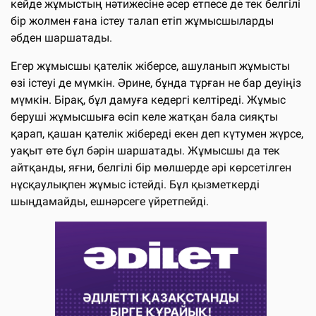
кейде жұмыстың нәтижесіне әсер етпесе де тек белгілі
бір жолмен ғана істеу талап етіп жұмысшыларды
әбден шаршатады.
Егер жұмысшы қателік жіберсе, ашуланып жұмысты
өзі істеуі де мүмкін. Әрине, бұнда тұрған не бар деуіңіз
мүмкін. Бірақ, бұл дамуға кедергі келтіреді. Жұмыс
беруші жұмысшыға өсіп келе жатқан бала сияқты
қарап, қашан қателік жібереді екен деп күтумен жүрсе,
уақыт өте бұл бәрін шаршатады. Жұмысшы да тек
айтқанды, яғни, белгілі бір мөлшерде әрі көрсетілген
нұсқаулықпен жұмыс істейді. Бұл қызметкерді
шыңдамайды, ешнәрсеге үйретпейді.