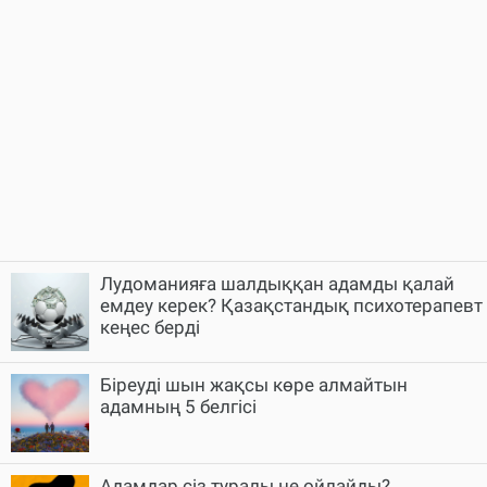
Лудоманияға шалдыққан адамды қалай
емдеу керек? Қазақстандық психотерапевт
кеңес берді
Біреуді шын жақсы көре алмайтын
адамның 5 белгісі
Адамдар сіз туралы не ойлайды?