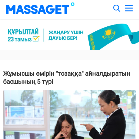
Жұмысшы өмірін "тозаққа" айналдыратын
басшының 5 түрі