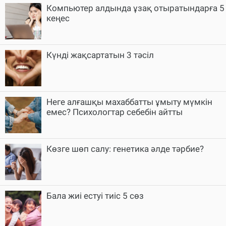
Компьютер алдында ұзақ отыратындарға 5
кеңес
Күнді жақсартатын 3 тәсіл
Неге алғашқы махаббатты ұмыту мүмкін
емес? Психологтар себебін айтты
Көзге шөп салу: генетика әлде тәрбие?
Бала жиі естуі тиіс 5 сөз