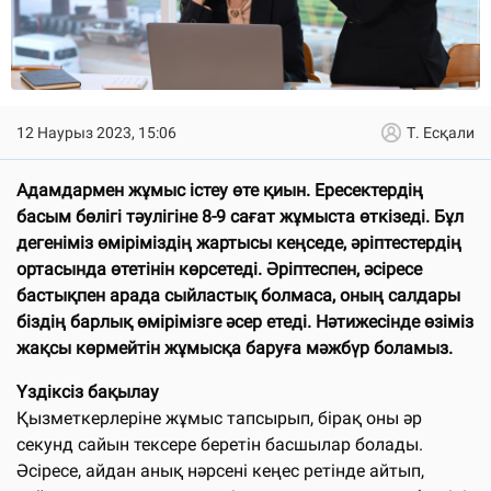
12 Наурыз 2023, 15:06
Т. Есқали
Адамдармен жұмыс істеу өте қиын. Ересектердің
басым бөлігі тәулігіне 8-9 сағат жұмыста өткізеді. Бұл
дегеніміз өміріміздің жартысы кеңседе, әріптестердің
ортасында өтетінін көрсетеді. Әріптеспен, әсіресе
бастықпен арада сыйластық болмаса, оның салдары
біздің барлық өмірімізге әсер етеді. Нәтижесінде өзіміз
жақсы көрмейтін жұмысқа баруға мәжбүр боламыз.
Үздіксіз бақылау
Қызметкерлеріне жұмыс тапсырып, бірақ оны әр
секунд сайын тексере беретін басшылар болады.
Әсіресе, айдан анық нәрсені кеңес ретінде айтып,