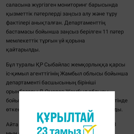
саласына жүргізген мониторинг барысында
қызметтік пәтерлерді заңсыз алу және тұру
фактілері анықталған. Департаменттің
бастамасы бойынша заңсыз берілген 11 пәтер
мемлекеттік тұрғын үй қорына
қайтарылды.
Бұл туралы ҚР Сыбайлас жемқорлыққа қарсы
іс-қимыл агенттігінің Жамбыл облысы бойынша
департаменті басшысының бірініші
орынбасары Д.Омаров Жамбыл облысы
бойынша өңірлік коммуникациялар қызметінде
өткен брифинг барысында баяндама жасады.
Айта кетейік, былтыр тұрғын үй кезегінен 3
мың 600 адам шығарылды. Қызметтік