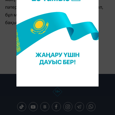
пәтерлерді заңсыз алуға тосқауыл қойылып,
бұл мәселе департаменттің тұрақты
бақылауында болатынын жеткізді.