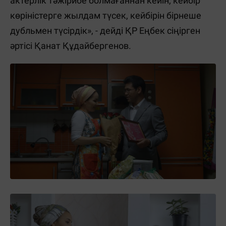
актерлік тәжірибе болмағаннан кейін, кейбір
көріністерге жылдам түсек, кейбірін бірнеше
дубльмен түсірдік», - дейді ҚР Еңбек сіңірген
әртісі Қанат Құдайбергенов.