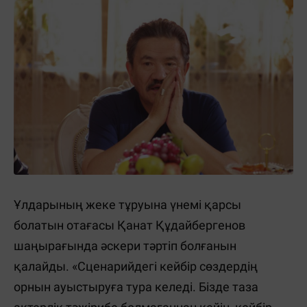
Ұлдарының жеке тұруына үнемі қарсы
болатын отағасы Қанат Құдайбергенов
шаңырағында әскери тәртіп болғанын
қалайды. «Сценарийдегі кейбір сөздердің
орнын ауыстыруға тура келеді. Бізде таза