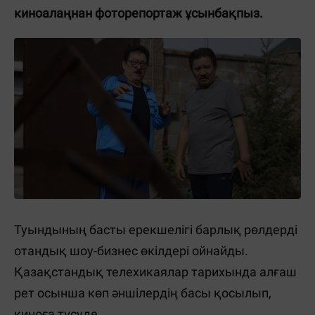
киноалаңнан фоторепортаж ұсынбақпыз.
Туындының басты ерекшелігі барлық рөлдерді
отандық шоу-бизнес өкілдері ойнайды.
Қазақстандық телехикаялар тарихында алғаш
рет осынша көп әншілердің басы қосылып,
киноға түсуде.