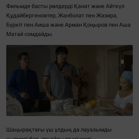
Фильмде басты рөлдерді Қанат және Айткүл
Құдайбергеновтер, Жанболат пен Жазира,
Бүркіт пен Аиша және Арман Қоңыров пен Аша
Матай сомдайды.
Шаңырақтағы үш ұлдың да лауазымды
қызметі бар, әрқайсы өр мінезді,