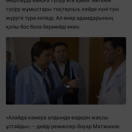
Әншілерді киноға түсіру өте қиын. Өйткені
түсіру жұмыстары тоқтаусыз, кейде күні-түні
жүруге тура келеді. Ал өнер адамдарының
қолы бос бола бермейді екен.
«Алайда камера алдында өздерін жақсы
ұстайды», – дейді режиссер Әнуар Матжанов.