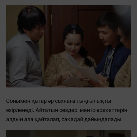
Сонымен қатар әр сахнаға тыңғылықты
әзірленеді. Айтатын сөздері мен іс-әрекеттерін
алдын ала қайталап, сақадай дайындалады.