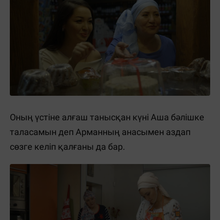
Оның үстіне алғаш танысқан күні Аша бәлішке
таласамын деп Арманның анасымен аздап
сөзге келіп қалғаны да бар.