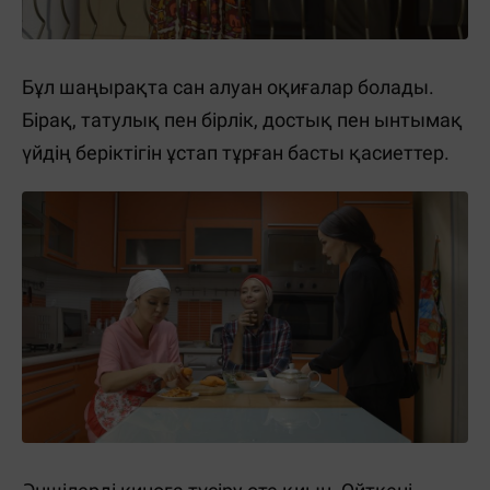
Бұл шаңырақта сан алуан оқиғалар болады.
Бірақ, татулық пен бірлік, достық пен ынтымақ
үйдің беріктігін ұстап тұрған басты қасиеттер.