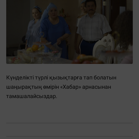
Күнделікті түрлі қызықтарға тап болатын
шаңырақтың өмірін «Хабар» арнасынан
тамашалайсыздар.