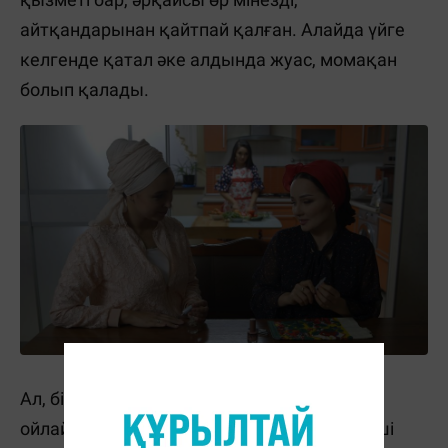
айтқандарынан қайтпай қалған. Алайда үйге
келгенде қатал әке алдында жуас, момақан
болып қалады.
Ал, бір үйде тұру үш келінге қалай деп
ойлайсыз? Екі келіннің тыныштығын үшінші