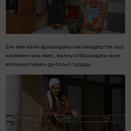
Ене мен келін арасындағы кикілжіңдер тек кіші
келінмен ғана емес, жалпы отбасындағы өзге
келіншектермен де болып тұрады.