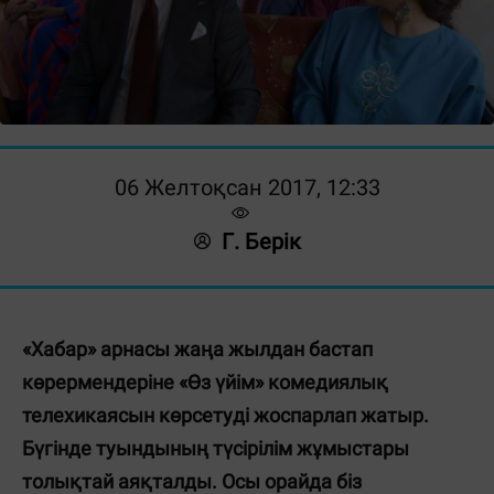
06 Желтоқсан 2017, 12:33
Г. Берік
«Хабар» арнасы жаңа жылдан бастап
көрермендеріне «Өз үйім» комедиялық
телехикаясын көрсетуді жоспарлап жатыр.
Бүгінде туындының түсірілім жұмыстары
толықтай аяқталды. Осы орайда біз