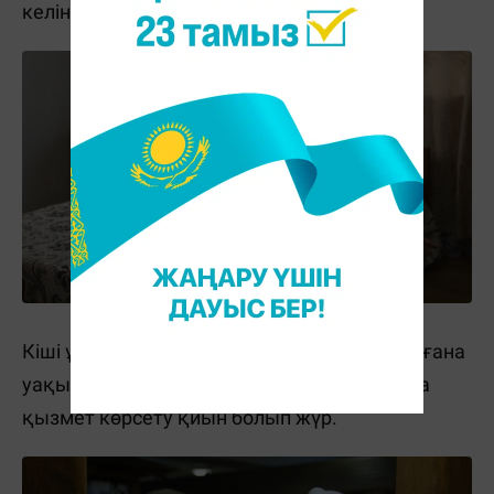
келін бұзады.
Кіші ұлдың жары келін болып түскеніне аз ғана
уақыт болған. Мінезі де тік, үлкен отбасыға
қызмет көрсету қиын болып жүр.