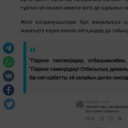
тұрғын үй кешені немесе өзге де құрылыс 
Желі қолданушылары бұл жаңалыққа қар
жаңғырту керек екенін айтқандар да табыл
"Паркке тиіспеңіздер, отбасымызбен
"Паркке тимеңіздер! Отбасылық демалыс
бір көп қабатты үй салайын деген секілді