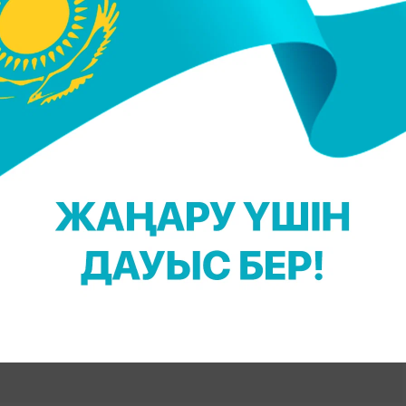
т шындыққа жанаспайды.
жоспары мен жоспарлау жобасына сәйкес Family
еңістік, яғни саябақ ретінде белгіленген. Оның
н. Family Park тұрғындар мен қала қонақтарының
 мәртебесін сақтайды. Қазір тек аумақты тікелей
кешенді түрде қайта жаңғырту, көріктендіру және
", - деп жазылған хабарламада.