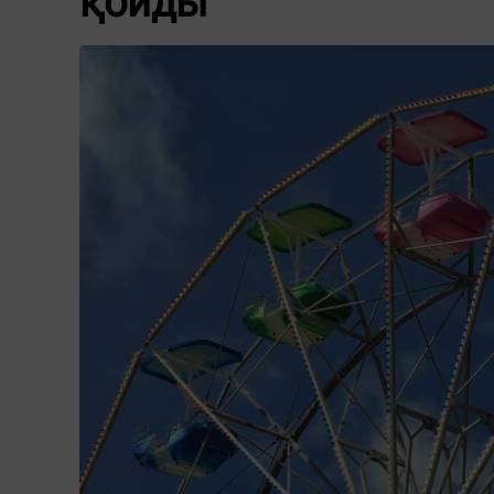
қойды