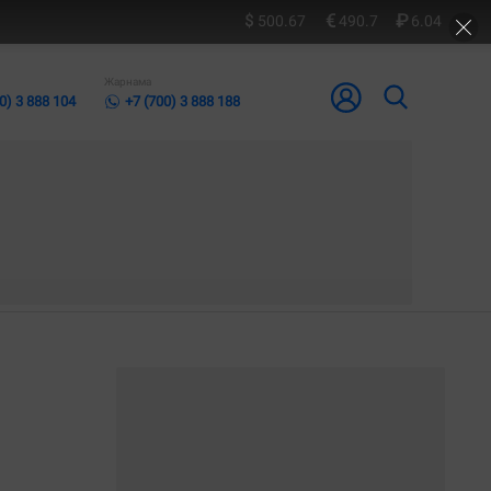
500.67
490.7
6.04
Жарнама
0) 3 888 104
+7 (700) 3 888 188