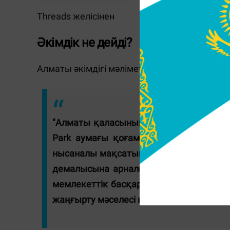
Threads желісінен
Әкімдік не дейді?
Алматы әкімдігі мәліметінше, бұл ақпара
"Алматы қаласының қолданыстағы Бас 
Park аумағы қоғамдық рекреациялық к
нысаналы мақсатын өзгерту көзделмеге
демалысына арналған саябақ ретіндегі
мемлекеттік басқаруға қайтарып, оны 
жаңғырту мәселесі қарастырылып жатыр