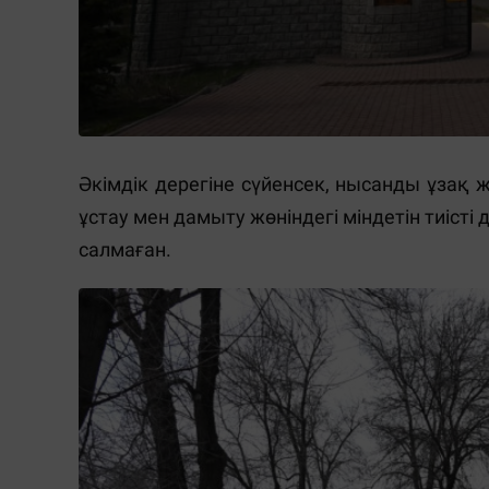
Әкімдік дерегіне сүйенсек, нысанды ұзақ
ұстау мен дамыту жөніндегі міндетін тиіс
салмаған.