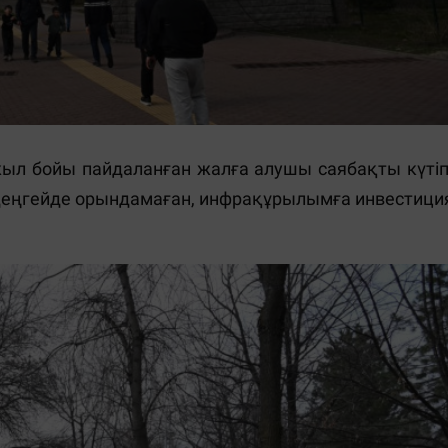
 жыл бойы пайдаланған жалға алушы саябақты күтіп
ті деңгейде орындамаған, инфрақұрылымға инвестици