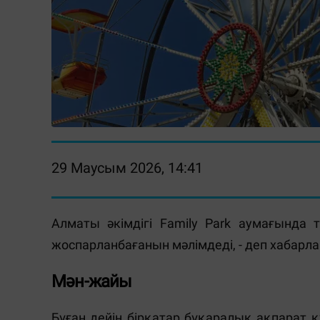
29 Маусым 2026, 14:41
Алматы әкімдігі Family Park аумағында 
жоспарланбағанын мәлімдеді, - деп хабар
Мән-жайы
Бұған дейін бірқатар бұқаралық ақпарат қ