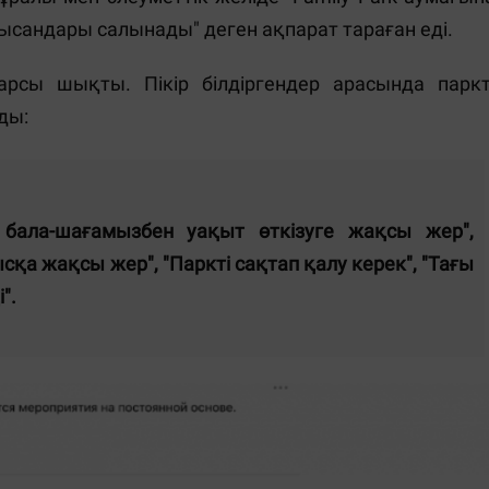
нысандары салынады" деген ақпарат тараған еді.
сы шықты. Пікір білдіргендер арасында паркт
ды:
, бала-шағамызбен уақыт өткізуге жақсы жер",
қа жақсы жер", "Паркті сақтап қалу керек", "Тағы
".