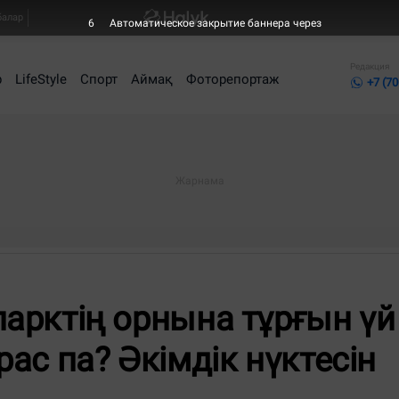
балар
4
Автоматическое закрытие баннера через
Редакция
р
LifeStyle
Спорт
Аймақ
Фоторепортаж
+7 (70
арктің орнына тұрғын үй
ас па? Әкімдік нүктесін