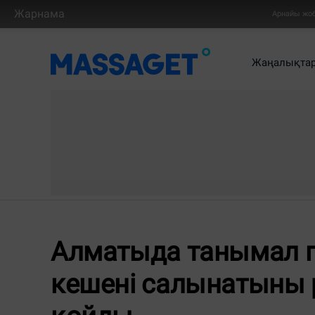
Жарнама
Арнайы жо
Жаңалықта
Алматыда танымал п
кешені салынатыны р