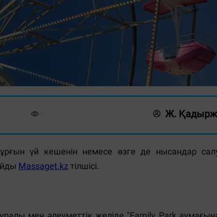
Ж. Қадырж
тұрғын үй кешенін немесе өзге де нысандар сал
лайды
Massaget.kz
тілшісі.
ұралы мен әлеуметтік желіде "Family Park аумағын