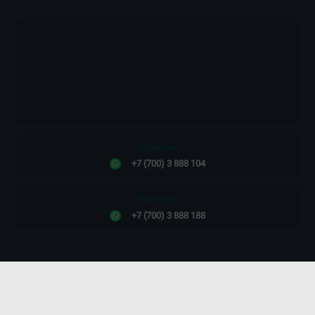
Редакция:
+7 (700) 3 888 104
Жарнама:
+7 (700) 3 888 188
Сайт дизайны -
ПРОСТО КОСМОС!