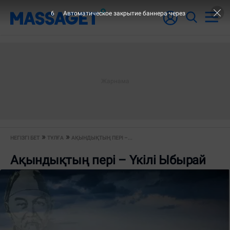
5
Автоматическое закрытие баннера через
НЕГІЗГІ БЕТ
ТҰЛҒА
АҚЫНДЫҚТЫҢ ПЕРІ –...
Ақындықтың пері – Үкілі Ыбырай