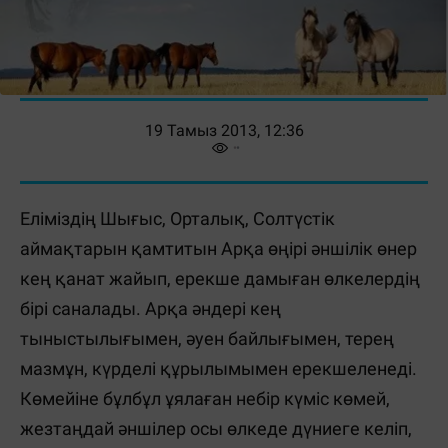
19 Тамыз 2013, 12:36
Еліміздің Шығыс, Орталық, Солтүстік
аймақтарын қамтитын Арқа өңірі әншілік өнер
кең қанат жайып, ерекше дамыған өлкелердің
бірі саналады. Арқа әндері кең
тыныстылығымен, әуен байлығымен, терең
мазмұн, күрделі құрылымымен ерекшеленеді.
Көмейіне бұлбұл ұялаған небір күміс көмей,
жезтаңдай әншілер осы өлкеде дүниеге келіп,