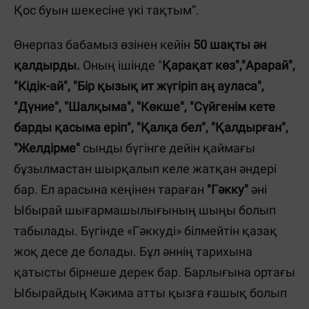
Қос буын шекесіне үкі тақтым”.
Өнерпаз бабамыз өзінен кейін
50 шақты ән
қалдырды.
Оның ішінде "
Қарақат көз","Арарай",
"Кідік-ай", "Бір қызық ит жүгіріп аң ауласа",
"Дүние", "Шалқыма", "Көкше", "Сүйгенім кете
барды қасыма еріп", "Қалқа бел", "Қалдырған",
"Желдірме"
сынды бүгінге дейін қаймағы
бұзылмастан шырқалып келе жатқан әндері
бар. Ел арасына кеңінен тараған
"Гәкку"
әні
Ыбырай шығармашылығының шыңы болып
табылады. Бүгінде
«
Гәккуді» білмейтін қазақ
жоқ десе де болады. Бұл әннің тарихына
қатысты бірнеше дерек бар. Барлығына ортағы
Ыбырайдың Кәкима атты қызға ғашық болып