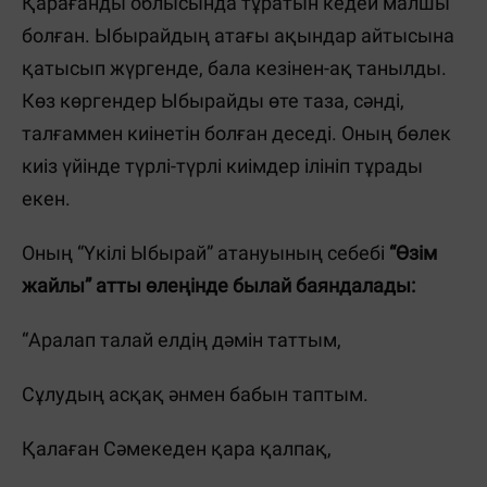
Қарағанды облысында тұратын кедей малшы
болған. Ыбырайдың атағы ақындар айтысына
қатысып жүргенде, бала кезінен-ақ танылды.
Көз көргендер Ыбырайды өте таза, сәнді,
талғаммен киінетін болған деседі. Оның бөлек
киіз үйінде түрлі-түрлі киімдер ілініп тұрады
екен.
Оның “Үкілі Ыбырай” атануы­ның себебі
“Өзім
жайлы” атты өлеңінде былай баяндалады:
“Аралап талай елдің дәмін таттым,
Сұлудың асқақ әнмен бабын таптым.
Қалаған Сәмекеден қара қалпақ,