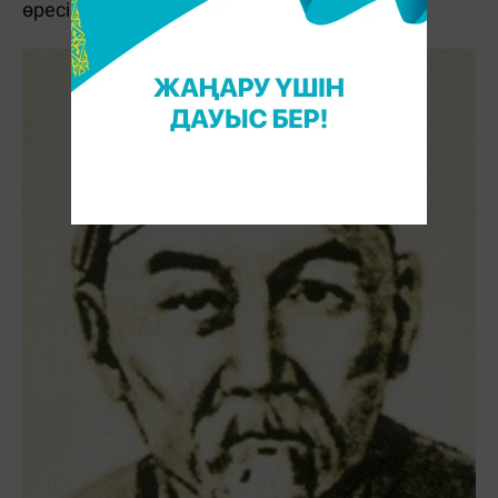
өресіне көтерілді.