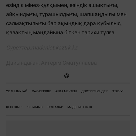
өзіндік мінез-құлқымен, өзіндік ашықтығы,
айқындығы, турашылдығы, шапшаңдығы мен
салмақ­ты­лығы бар ақындық дара құбылыс,
қазақтың маңдайына біткен тарихи тұлға.
Суреттер:
madeniet.kaztrk.kz
Дайындаған: Айгерім Сматуллаева
ҮКІЛІ ЫБЫРАЙ
САЛ-СЕРІЛІК
АРҚА МЕКТЕБІ
ДӘСТҮРЛІ ӘНДЕР
"ГӘККУ"
ҚЫЗ ЖІБЕК
19 ТАМЫЗ
ТҰЛҒАЛАР
МӘДЕНИЕТТІЛІК