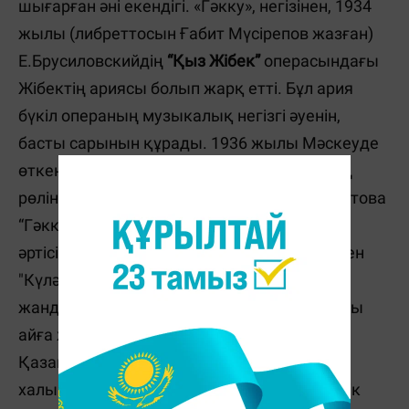
шығарған әні екендігі. «Гәкку», негізінен, 1934
жылы (либреттосын Ғабит Мүсірепов жазған)
Е.Брусиловскийдің
“Қыз Жібек”
операсындағы
Жібектің ариясы болып жарқ етті. Бұл ария
бүкіл операның музыкалық негізгі әуенін,
басты сарынын құрады. 1936 жылы Мәскеуде
өткен қазақ өнерінің онкүндігінде Жібектің
рөлінде ойнаған бұлбұл үнді Күләш Байсейітова
“Гәккуді” бірінші рет орындап, КСРО халық
әртісі атанды. "Гәкку" деген ән жұлдызы мен
"Күләш" деген әншіліктің жұлдызы қатар
жанды. Күләштің де, “Гәк­кудің” де атақтары
айға жеткендей ұлттық өнер өрісі кеңейді.
Қазақ деген өз атын жаңа иемденген
халықтың әні - «Гәкку» әлемдік өнердің биік