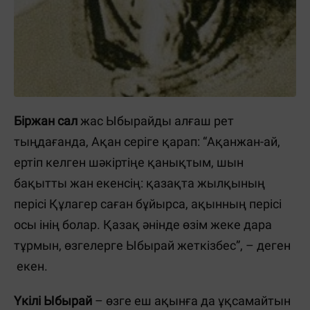
Біржан сал
жас Ыбырайды алғаш рет
тыңдағанда, Ақан серіге қарап: “Ақанжан-ай,
ертіп келген шәкіртіңе қанықтым, шын
бақытты жан екенсің: қазақта жылқының
перісі Құлагер саған бұйырса, ақынның перісі
осы інің болар. Қазақ әнінде өзім жеке дара
тұрмын, өзгелерге Ыбырай жеткізбес”, – деген
екен.
Үкілі Ыбырай
– өзге еш ақынға да ұқсамайтын