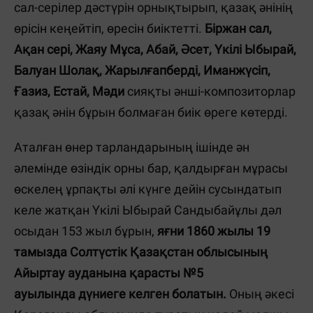
сал-серілер дәстүрін орнықтырып, қазақ әнінің
өрісін кеңейтіп, өресін биіктетті.
Біржан сал,
Ақан сері, Жаяу Мұса, Абай, Әсет, Үкілі Ыбырай,
Балуан Шолақ, Жарылғапберді, Иманжүсіп,
Ғазиз, Естай, Мәди
сияқты әнші-композиторлар
қазақ әнін бұрын болмаған биік өреге көтерді.
Аталған өнер тарландарының ішінде ән
әлемінде өзіндік орны бар, қалдырған мұрасы
өскелең ұрпақты әлі күнге дейін сусындатып
келе жатқан Үкілі Ыбырай Сандыбайұлы дәл
осыдан 153 жыл бұрын,
яғни 1860 жылы 19
тамызда Солтүстік Қазақстан облы­сының
Айыртау ауданына қарасты №5
ауылында дүниеге келген болатын.
Оның әкесі