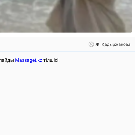
Ж. Қадыржанова
арлайды
Massaget.kz
тілшісі.