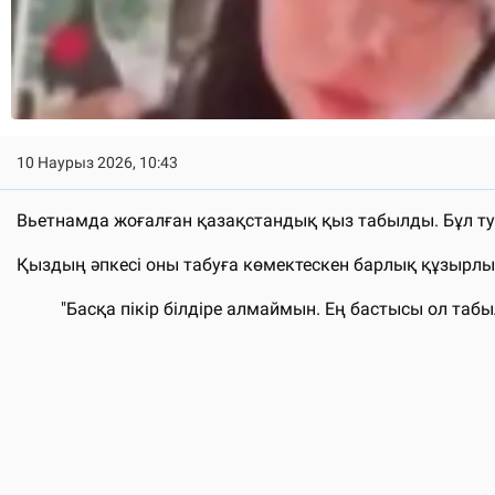
10 Наурыз 2026, 10:43
Вьетнамда жоғалған қазақстандық қыз табылды. Бұл тур
Қыздың әпкесі оны табуға көмектескен барлық құзырлы о
"Басқа пікір білдіре алмаймын. Ең бастысы ол табы