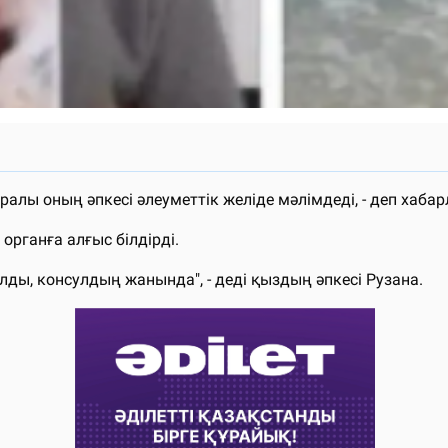
алы оның әпкесі әлеуметтік желіде мәлімдеді, - деп хаб
рганға алғыс білдірді.
лды, консулдың жанында", - деді қыздың әпкесі Рузана.