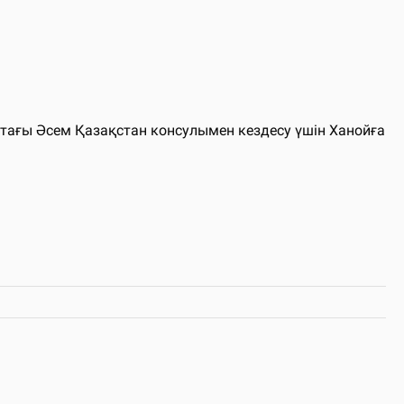
тағы Әсем Қазақстан консулымен кездесу үшін Ханойға