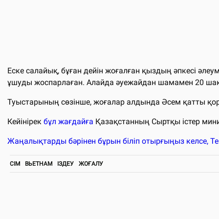
Еске салайық, бұған дейін жоғалған қыздың әпкесі әлеу
ұшуды жоспарлаған. Алайда әуежайдан шамамен 20 ша
Туыстарының сөзінше, жоғалар алдында Әсем қатты қоры
Кейінірек
бұл жағдайға
Қазақстанның Сыртқы істер министр
Жаңалықтарды бәрінен бұрын біліп отырғыңыз келсе, T
СІМ
ВЬЕТНАМ
ІЗДЕУ
ЖОҒАЛУ