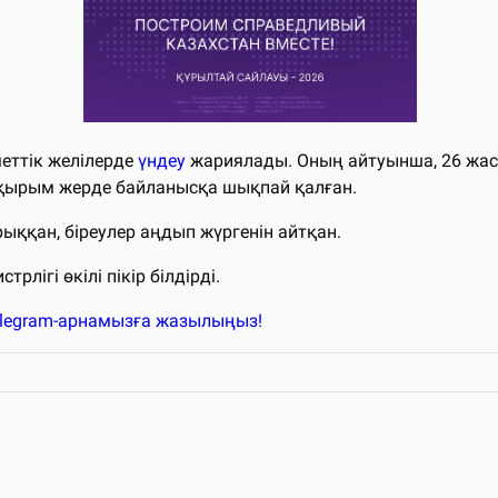
меттік желілерде
үндеу
жариялады. Оның айтуынша, 26 жас
қырым жерде байланысқа шықпай қалған.
ққан, біреулер аңдып жүргенін айтқан.
лігі өкілі пікір білдірді.
elegram-арнамызға жазылыңыз!