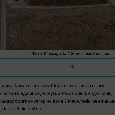
Фото:
Massaget.kz \ Жақсылық Зинешов.
алды. Алматы облысы Шонжы ауылында белгісіз
ы алған 6 адамның үшеуі қайтыс болып, енді бірінің
андас болған куәгер не дейді? Мәселенің мән жайы
z
тілшісі біліп қайтты.