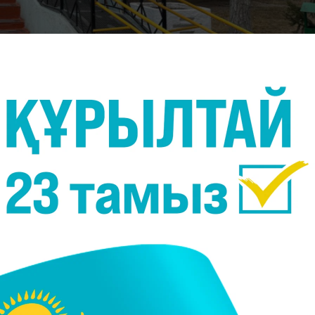
t.kz \ Жақсылық Зинешов
н үш отбасы Ақсу ауылында бас қосады.
 денсаулықтары күрт нашарлаған. Алайда 4 қаңтар
амапты. Артынша бірінен соң бірі аурухана төсегіне