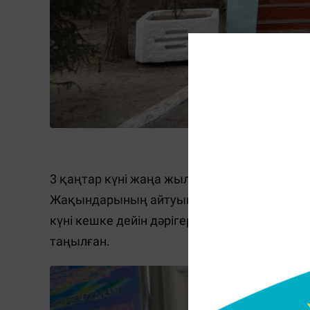
Фото: Massage
3 қаңтар күні жаңа жылды тойламақ болға
Жақындарының айтуынша сол кештен кейін
күні кешке дейін дәрігерге жүгінуді жөн сан
таңылған.