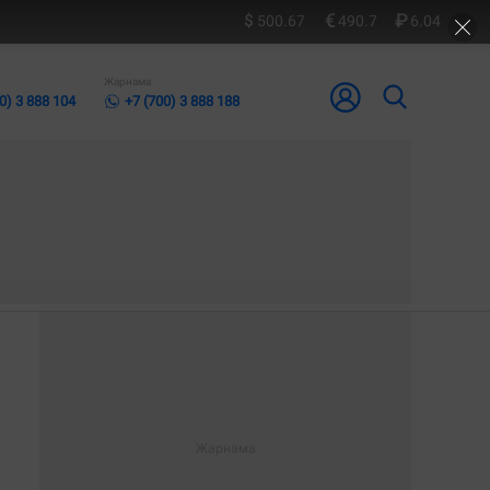
500.67
490.7
6.04
Жарнама
0) 3 888 104
+7 (700) 3 888 188