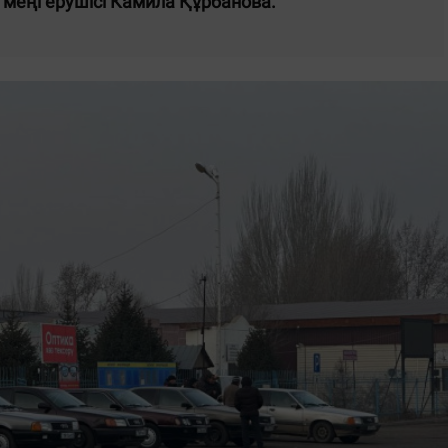
 меңгерушісі Камила Құрбанова.