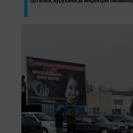
орталық ауруханасы инфекция бөлімінің