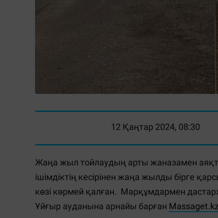
12 Қаңтар 2024, 08:30
Жаңа жыл тойлаудың арты жаназамен аяқт
ішімдіктің кесірінен жаңа жылды бірге қарс
көзі көрмей қалған. Марқұмдармен дастарх
Ұйғыр ауданына арнайы барған
Massaget.k