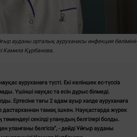
йғыр ауданы орталық ауруханасы инфекция бөліміні
і Камила Құрбанова.
ауқас ауруханаға түсті. Екі келіншек ес-түссіз
ды. Үшінші науқас та есін дұрыс білмеді.
ы. Ертесіне тағы 2 адам ауыр хәлде ауруханаға
ір дастарханнан тамақ ішкен. Науқастарда жүрек
 төмендеуі секілді уланудың белгілері болды.
 уланғаны белгісіз", - дейді Ұйғыр ауданы