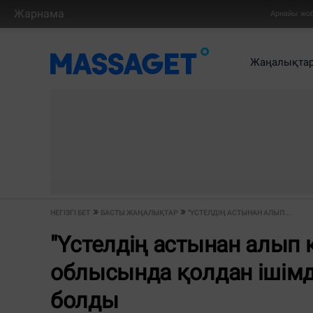
Жарнама
Арнайы жо
Жаңалықта
НЕГІЗГІ БЕТ
БАСТЫ ЖАҢАЛЫҚТАР
"ҮСТЕЛДІҢ АСТЫНАН АЛЫП...
"Үстелдің астынан алып
облысында қолдан ішімд
болды