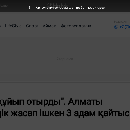
балар
4
Автоматическое закрытие баннера через
Редакция
р
LifeStyle
Спорт
Аймақ
Фоторепортаж
+7 (70
 құйып отырды". Алматы
ік жасап ішкен 3 адам қайтыс