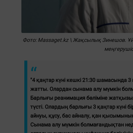
Фото: Massaget.kz \ Жақсылық Зинешов. Ұ
меңгерушіс
"4 қаңтар күні кешкі 21:30 шамасында 3 н
жатты. Олардан сынама алу мүмкін болма
Барлығы реанимация бөліміне жатқызылд
түсті. Олардың барлығы 3 қаңтар күні б
айнуы, құсу, бас айналу, қан қысымының
Сынама алу мүмкін болмағандықтан неден