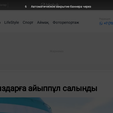
балар
6
Автоматическое закрытие баннера через
Редакция
р
LifeStyle
Спорт
Аймақ
Фоторепортаж
+7 (70
ыздарға айыппұл салынды