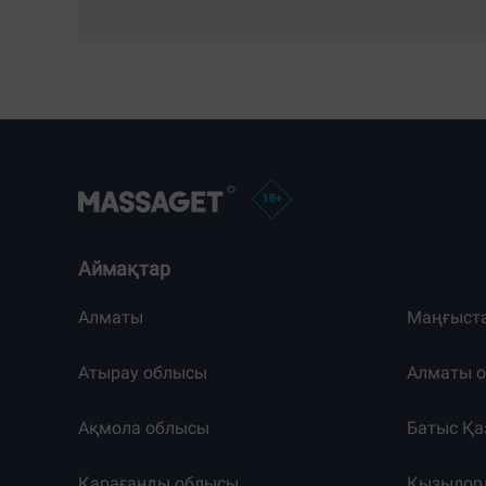
Аймақтар
Алматы
Маңғыст
Атырау облысы
Алматы 
Ақмола облысы
Батыс Қа
Қарағанды облысы
Қызылор