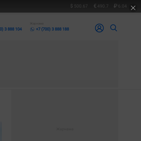
500.67
490.7
6.04
Жарнама
0) 3 888 104
+7 (700) 3 888 188