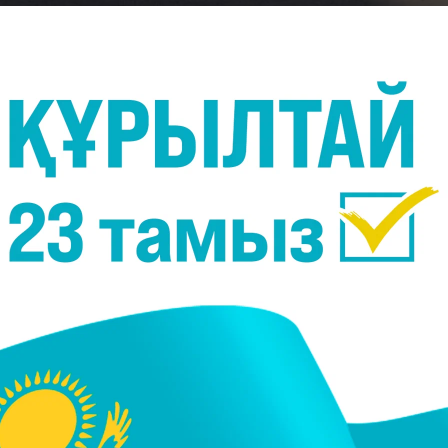
ппұл салынып, рейстен түсірілді, - деп хабарлайды
стана қаласының 20 жастағы тұрғыны акт бойынша
е рейсінен түсіріліп, көлік полицейлеріне берілді.
қ туралы кодекстің 441-бабы 1-2-бөлігі бойынша
0 айлық есептік көрсеткіш көлемінде айыппұл
барламада.