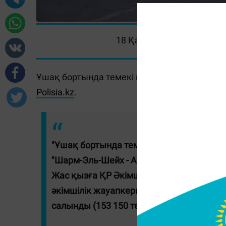
18 Қазан 2022, 08:00
Ұшақ бортында темекі шеккен екі қызға айы
Polisia.kz
.
"Ұшақ бортында темекі шеккені үшін А
"Шарм-Эль-Шейх - Астана" бағытындағы әу
Жас қызға ҚР Әкімшілік құқық бұзушылы
әкімшілік жауапкершілікке тартылып, 5
салынды (153 150 теңге)", - делінген ха