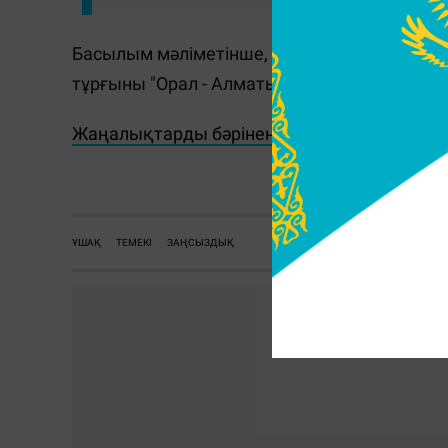
Басылым мәліметінше, дәл осындай құқық
тұрғыны "Орал - Алматы" бағытындағы әуе ре
Жаңалықтарды бәрінен бұрын біліп отырғы
Г.
ҰШАҚ
ТЕМЕКІ
ЗАҢСЫЗДЫҚ