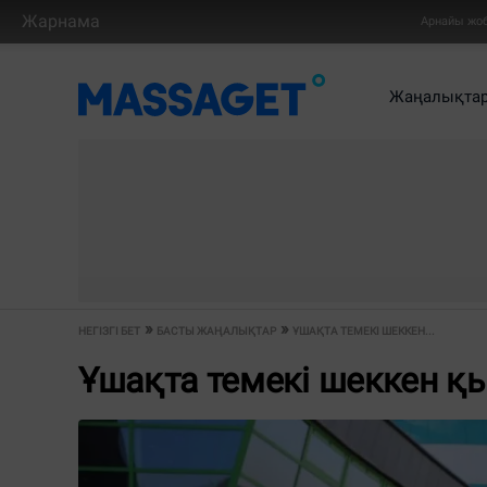
Жарнама
Арнайы жо
Жаңалықта
НЕГІЗГІ БЕТ
БАСТЫ ЖАҢАЛЫҚТАР
ҰШАҚТА ТЕМЕКІ ШЕККЕН...
Ұшақта темекі шеккен қ