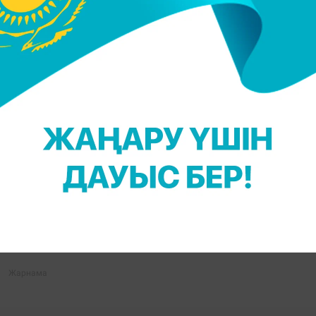
 бұзушылық жасағаны үшін Орал қаласының
йсінен түсірілген.
ңыз келсе, Telegram-арнамызға жазылыңыз!
 Досымшалова