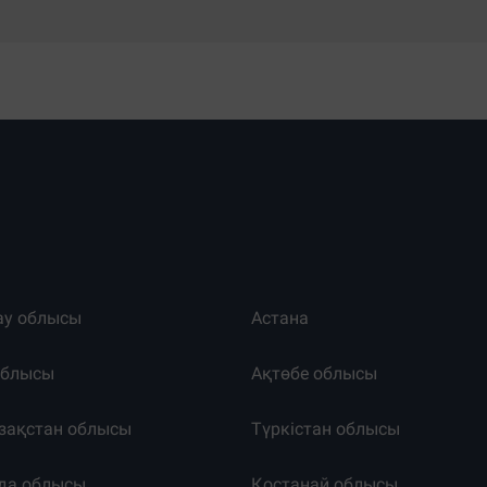
ау облысы
Астана
облысы
Ақтөбе облысы
зақстан облысы
Түркістан облысы
да облысы
Қостанай облысы