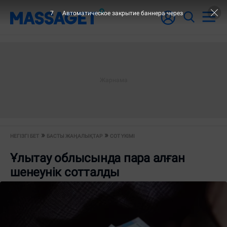
7
Автоматическое закрытие баннера через
НЕГІЗГІ БЕТ
БАСТЫ ЖАҢАЛЫҚТАР
СОТ ҮКІМІ
Ұлытау облысында пара алған
шенеунік сотталды