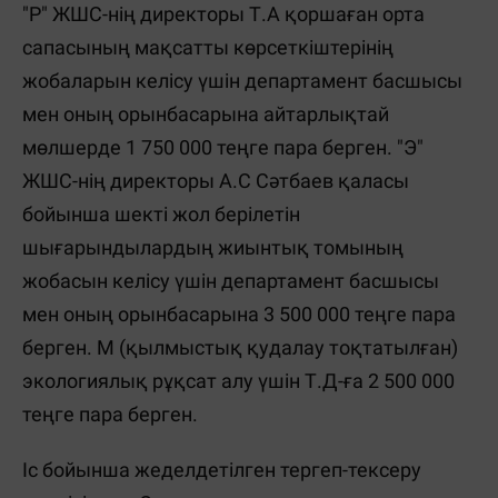
"Р" ЖШС-нің директоры Т.А қоршаған орта
сапасының мақсатты көрсеткіштерінің
жобаларын келісу үшін департамент басшысы
мен оның орынбасарына айтарлықтай
мөлшерде 1 750 000 теңге пара берген. "Э"
ЖШС-нің директоры А.С Сәтбаев қаласы
бойынша шекті жол берілетін
шығарындылардың жиынтық томының
жобасын келісу үшін департамент басшысы
мен оның орынбасарына 3 500 000 теңге пара
берген. М (қылмыстық қудалау тоқтатылған)
экологиялық рұқсат алу үшін Т.Д-ға 2 500 000
теңге пара берген.
Іс бойынша жеделдетілген тергеп-тексеру