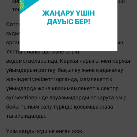
мөлшерінде айыппұл; А.С - 70 000 000
теңге мөлшерінде айыппұл.
Сотталғандарға мемлекеттік қызметте,
судьяда, жергілікті өзін-өзі басқару
органдарында, Қазақстан Республикасының
Ұлттық банкінде және оның
ведомстволарында, Қаржы нарығы мен қаржы
ұйымдарын реттеу, бақылау және қадағалау
жөніндегі уәкілетті органда, мемлекеттік
ұйымдарда және квазимемлекеттік сектор
субъектілерінде лауазымдарды атқаруға өмір
бойы тыйым салу түрінде қосымша жаза
тағайындалды.
Үкім заңды күшіне енген жоқ.