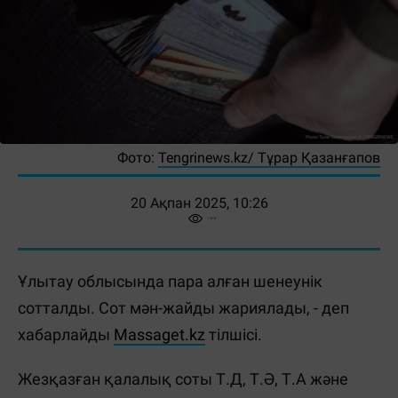
Фото:
Tengrinews.kz/ Тұрар Қазанғапов
20 Ақпан 2025, 10:26
Ұлытау облысында пара алған шенеунік
сотталды. Сот мән-жайды жариялады, - деп
хабарлайды
Massaget.kz
тілшісі.
Жезқазған қалалық соты Т.Д, Т.Ә, Т.А және