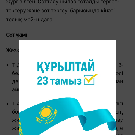
жүргізілген. Сотталушылар соталды тергеп-
тексеру және сот тергеуі барысында кінәсін
толық мойындаған.
Сот үкімі
Жезқазған қалалық сотының үкімі:
Т.Д және Т.Ә - ҚК-нің 366-бабының 3-
бөлігінің 2,4) тармақтары бойынша кінәлі
деп танылып, 6 жылға бас бостандығынан
айыру жазасы тағайындалды.
Т.А және А.С - ҚК-нің 367-бабының 2-бөлігі
бойынша кінәлі деп танылып, параның
жиырма есе көлемінде айыппұл төлеу
жазасы кесілді: Т.А - 35 000 000 теңге