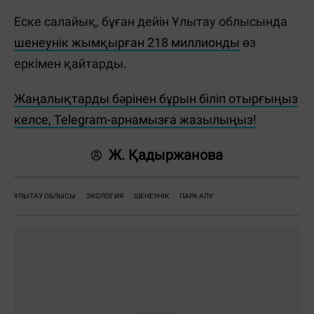
Еске салайық, бұған дейін Ұлытау облысында
шенеунік жымқырған 218 миллионды
өз
еркімен қайтарды.
Жаңалықтарды бәрінен бұрын біліп отырғыңыз
келсе, Telegram-арнамызға жазылыңыз!
Ж. Қадыржанова
ҰЛЫТАУ ОБЛЫСЫ
ЭКОЛОГИЯ
ШЕНЕУНІК
ПАРА АЛУ