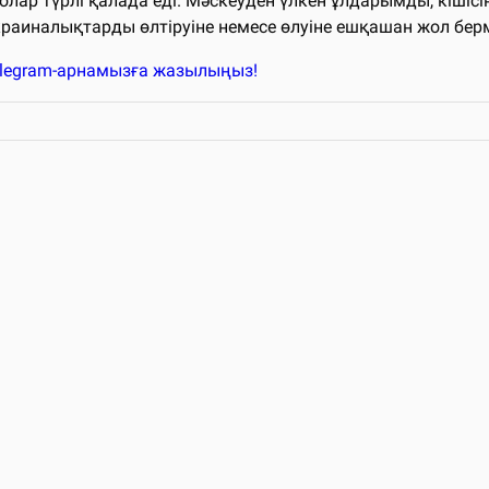
лар түрлі қалада еді. Мәскеуден үлкен ұлдарымды, кішісі
раиналықтарды өлтіруіне немесе өлуіне ешқашан жол бермей
elegram-арнамызға жазылыңыз!