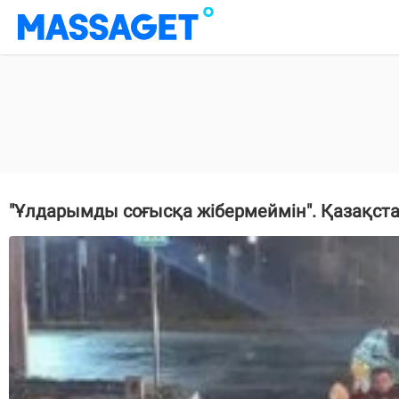
"Ұлдарымды соғысқа жібермеймін". Қазақста