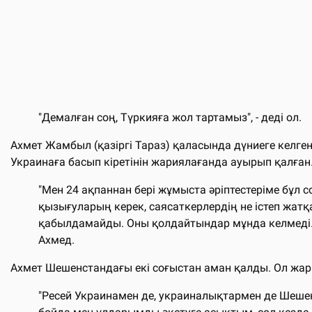
"Демалған соң, Түркияға жол тартамыз", - деді ол.
Ахмет Жамбыл (қазіргі Тараз) қаласында дүниеге келген
Украинаға басып кіретінін жариялағанда ауырып қалған
"Мен 24 ақпаннан бері жұмыста әріптестеріме бұл
қызығуларың керек, саясаткерлердің не істеп жатқ
қабылдамайды. Оны қолдайтындар мұнда келмеді. А
Ахмед.
Ахмет Шешенстандағы екі соғыстан аман қалды. Ол жара
"Ресей Украинамен де, украиналықтармен де Шешен