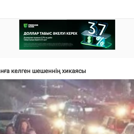
нға келген шешеннің хикаясы