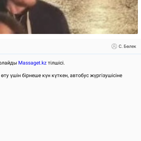
С. Бөлек
барлайды
Massaget.kz
тілшісі.
ту үшін бірнеше күн күткен, автобус жүргізушісіне