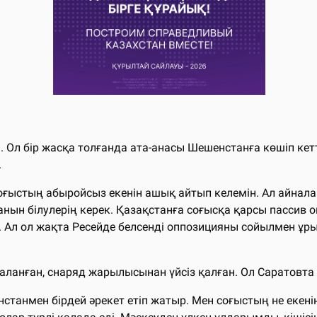
. Ол бір жасқа толғанда ата-анасы Шешенстанға көшіп кетт
.
 соғыстың абыройсыз екенін ашық айтып келемін. Ал айнал
анын білулерің керек. Қазақстанға соғысқа қарсы пассив о
л ол жақта Ресейде белсенді оппозицияны сойылмен ұрып 
ланған, снаряд жарылысынан үйсіз қалған. Ол Саратовта
станмен бірдей әрекет етіп жатыр. Мен соғыстың не екені