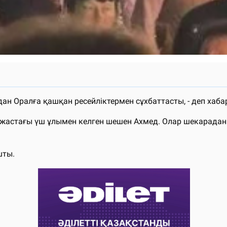
дан Оралға қашқан ресейліктермен сұхбаттасты, - деп ха
6 жастағы үш ұлымен келген шешен Ахмед. Олар шекарадан ө
шты.