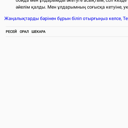
бойда мен ұлдарымды әкетуге асықтым, сол кезде о
әйелім қалды. Мен ұлдарымның соғысқа кетуіне, ук
Жаңалықтарды бәрінен бұрын біліп отырғыңыз келсе, T
РЕСЕЙ
ОРАЛ
ШЕКАРА