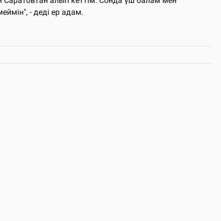
н Саратовтан алып кеттім. Сонда үш балам мен
мін", - деді ер адам.