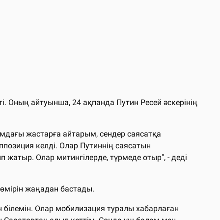
і. Оның айтуынша, 24 ақпанда Путин Ресей әскерінің
амдағы жастарға айтарым, сендер саясатқа
ппозиция келді. Олар Путиннің саясатын
жатыр. Олар митингілерде, түрмеде отыр", - деді
 өмірін жаңадан бастады.
н білемін. Олар мобилизация туралы хабарлаған