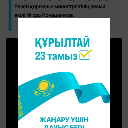
Ресей қорғаныс министрлігінің ресми
өкілі Игорь Конашенков.