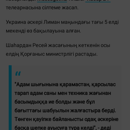
телеарнасына сілтеме жасап.
Украина әскері Лиман маңындағы тағы 5 елді
мекенді өз бақылауына алған.
Шаһардан Ресей жасағының кеткенін осы
елдің Қорғаныс министрлігі растады.
"Адам шығынына қарамастан, қарсылас
тарап адам саны мен техника жағынан
басымдыққа ие болды және бұл
бағыттағы шабуылын жалғастыра берді.
Төнген қауіпке байланысты одақ әскеріне
басқа шепке ауысуға тура келді", - деді