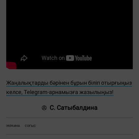
Жаңалықтарды бәрінен бұрын біліп отырғыңыз
келсе, Telegram-арнамызға жазылыңыз!
С. Сатыбалдина
УКРАИНА
СОҒЫС