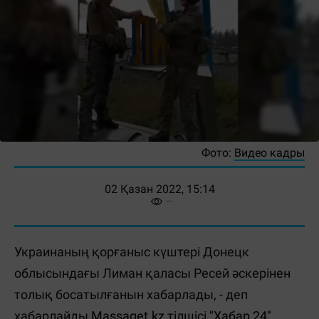
Фото:
Видео кадры
02 Қазан 2022, 15:14
Украинаның қорғаныс күштері Донецк
облысындағы Лиман қаласы Ресей әскерінен
толық босатылғанын хабарлады, - деп
хабарлайды
Massaget.kz
тілшісі
"Хабар 24"