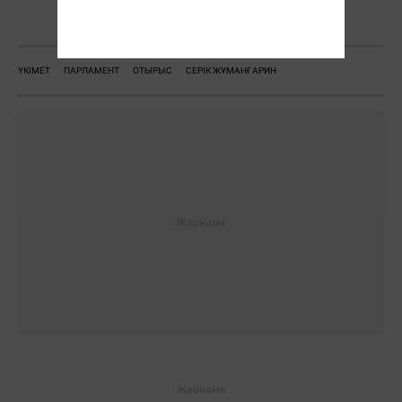
Ж. Қадыржанова
ҮКІМЕТ
ПАРЛАМЕНТ
ОТЫРЫС
СЕРІК ЖҰМАНҒАРИН