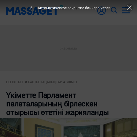
6
Автоматическое закрытие баннера через
НЕГІЗГІ БЕТ
БАСТЫ ЖАҢАЛЫҚТАР
ҮКІМЕТ
Үкіметте Парламент
палаталарының бірлескен
отырысы өтетіні жарияланды