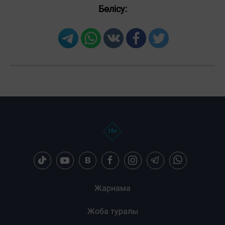
Бөлісу:
Жарнама
Жоба туралы