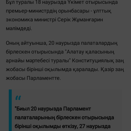
Бұл туралы 18 наурызда Үкімет отырысында
премьер-министрдің орынбасары - ұлттық
экономика министрі Серік Жұманғарин
мәлімдеді.
Оның айтуынша, 20 наурызда палаталардың
бірлескен отырысында "Алатау қаласының
арнайы мәртебесі туралы" Конституциялық заң
жобасы бірінші оқылымда қаралады. Қазір заң
жобасы Парламентте.
"Биыл 20 наурызда Парламент
палаталарының бірлескен отырысында
бірінші оқылымды өткізу, 27 наурызда