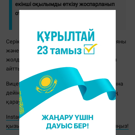
екінші оқылымды өткізу жоспарланып
отыр", - деді Серік Жұманғарин.
Серік Жұманғарин құжат жаңа Конституцияны
және Мемлекет басшысының 2025 жылғы
жолдауын іске асыру аясында әзірленгенін
айтты.
Вице-премьердің сөзінше, наурыздың аяғына
дейін заң жобасын Мемлекет басшысының
қарауына ұсыну жоспарланып отыр.
Instagram парақшамызға жазылып, ең
қызықты ақпараттарды бірінші болып оқыңыз!