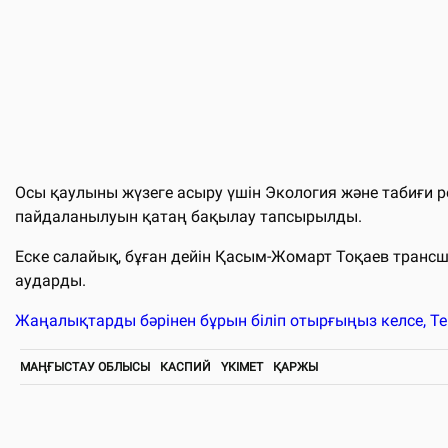
Осы қаулыны жүзеге асыру үшін Экология және табиғи 
пайдаланылуын қатаң бақылау тапсырылды.
Еске салайық, бұған дейін Қасым-Жомарт Тоқаев транс
аударды.
Жаңалықтарды бәрінен бұрын біліп отырғыңыз келсе, T
МАҢҒЫСТАУ ОБЛЫСЫ
КАСПИЙ
ҮКІМЕТ
ҚАРЖЫ