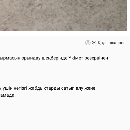
Ж. Қадыржанова
псырмасын орындау шеңберінде Үкімет резервінен
 үшін негізгі жабдықтарды сатып алу және
ламада.