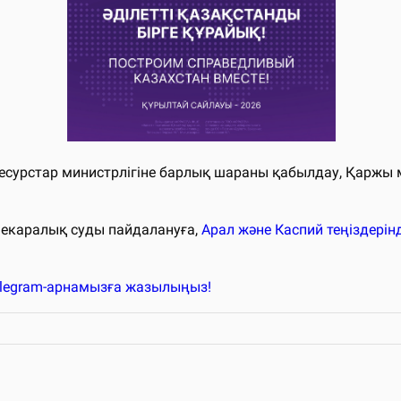
ресурстар министрлігіне барлық шараны қабылдау, Қаржы
шекаралық суды пайдалануға,
Арал және Каспий теңіздері
elegram-арнамызға жазылыңыз!