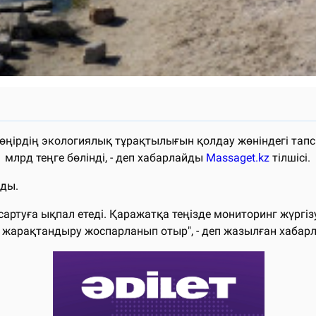
қ, өңірдің экологиялық тұрақтылығын қолдау жөніндегі та
1 млрд теңге бөлінді, - деп хабарлайды
Massaget.kz
тілшісі.
йды.
ртуға ықпал етеді. Қаражатқа теңізде мониторинг жүргізу
жарақтандыру жоспарланып отыр", - деп жазылған хабар