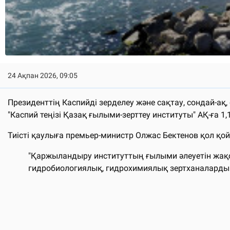
24 Ақпан 2026, 09:05
Президенттің Каспийді зерделеу және сақтау, сондай-а
"Каспий теңізі Қазақ ғылыми-зерттеу институты" АҚ-ға 1,
Тиісті қаулыға премьер-министр Олжас Бектенов қол қо
"Қаржыландыру институттың ғылыми әлеуетін жақса
гидробиологиялық, гидрохимиялық зертханаларды 