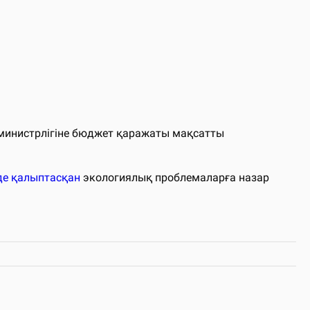
 министрлігіне бюджет қаражаты мақсатты
нде қалыптасқан
экологиялық проблемаларға назар