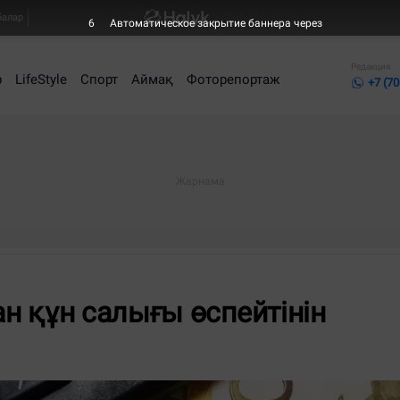
балар
6
Автоматическое закрытие баннера через
Редакция
р
LifeStyle
Спорт
Аймақ
Фоторепортаж
+7 (70
н құн салығы өспейтінін