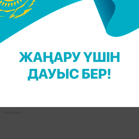
цея емес екенін мәлімдеген еді.
қты ақпараттарды бірінші болып оқыңыз!
Massaget.kz