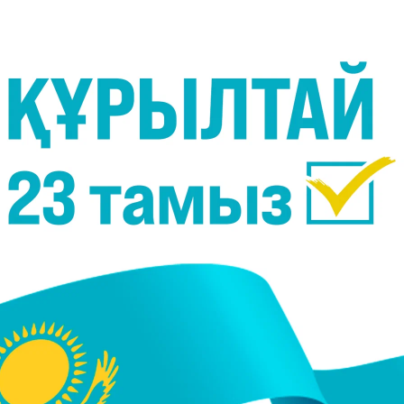
Фото:
depositphotos.com
ді. Бұл туралы Үкімет басшысы Олжас Бектенов
.
йынша қосылған құн салығының ставкасы, яғни
кірістерінің басқа көздерін іздеп табуымыз
тырысында.
йтілген отырысында президент Қасым-Жомарт Тоқаев