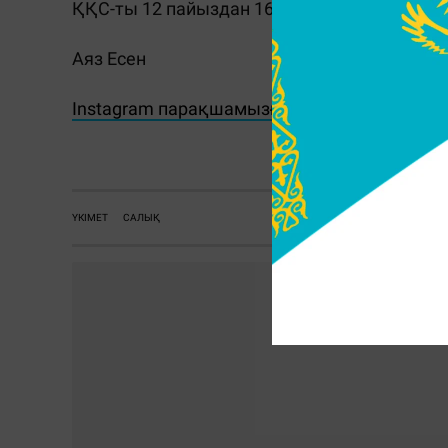
ҚҚС-ты 12 пайыздан 16 пайызға көтеру пана
Аяз Есен
Instagram парақшамызға жазылып, ең қызы
ҮКІМЕТ
САЛЫҚ