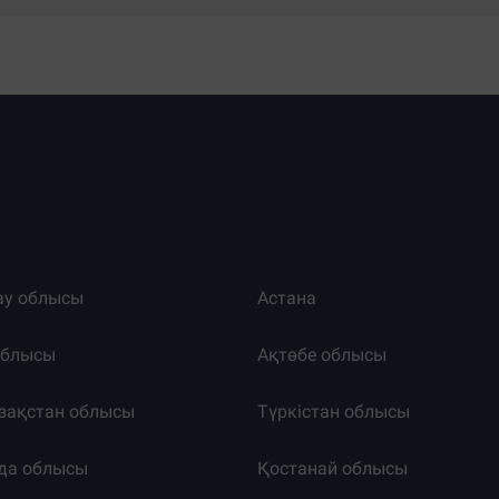
ау облысы
Астана
облысы
Ақтөбе облысы
зақстан облысы
Түркістан облысы
да облысы
Қостанай облысы