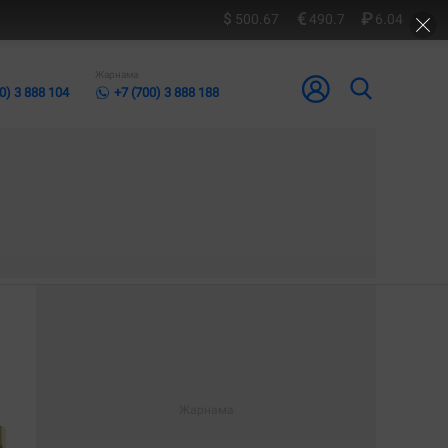
500.67
490.7
6.04
Жарнама
0) 3 888 104
+7 (700) 3 888 188