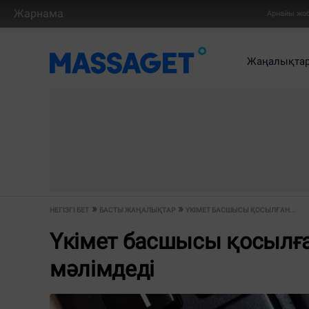
Жарнама
Арнайы жо
Жаңалықта
НЕГІЗГІ БЕТ
БАСТЫ ЖАҢАЛЫҚТАР
ҮКІМЕТ БАСШЫСЫ ҚОСЫЛҒАН...
Үкімет басшысы қосылға
мәлімдеді