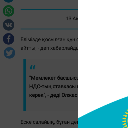
13 Ақпан 2024, 11:10
Елімізде қосылған құн салығы (ҚҚС) өспей
айтты, - деп хабарлайды
Massaget.kz
тілшісі
"Мемлекет басшысының тапсырмасы бо
НДС-тың ставкасы көтерілмейді. Бюджет 
керек", - деді Олжас Бектенов Үкімет о
Еске салайық, бұған дейін Үкіметтің кеңе