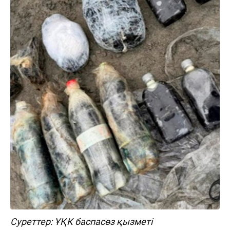
Суреттер: ҰҚК баспасөз қызметі