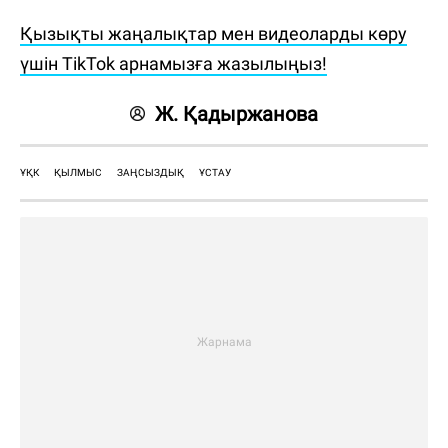
Қызықты жаңалықтар мен видеоларды көру
үшін TikTok арнамызға жазылыңыз!
Ж. Қадыржанова
ҰҚК
ҚЫЛМЫС
ЗАҢСЫЗДЫҚ
ҰСТАУ