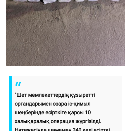
"Шет мемлекеттердің құзыретті
органдарымен өзара іс-қимыл
шеңберінде есірткіге қарсы 10
халықаралық операция жүргізілді.
Нәтижесінде шамамен 240 келі есірткі