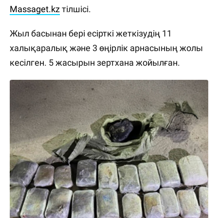
Massaget.kz
тілшісі.
Жыл басынан бері есірткі жеткізудің 11
халықаралық және 3 өңірлік арнасының жолы
кесілген. 5 жасырын зертхана жойылған.