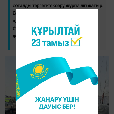
соталды тергеп-тексеру жүргізіліп жатыр.
Сот санкциясымен ұсталған адамға
қатысты қамауда ұстау түріндегі
бұлтартпау шарасы қолданылды", - деп
жазылған хабарламада.