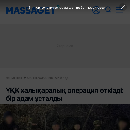
6
Автоматическое закрытие баннера через
НЕГІЗГІ БЕТ
БАСТЫ ЖАҢАЛЫҚТАР
ҰҚК
ҰҚК халықаралық операция өткізді:
бір адам ұсталды