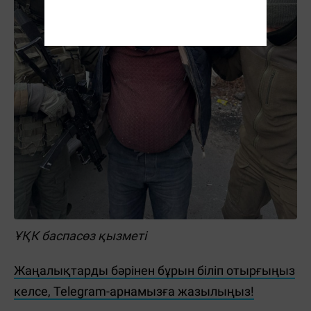
ҰҚК баспасөз қызметі
Жаңалықтарды бәрінен бұрын біліп отырғыңыз
келсе, Telegram-арнамызға жазылыңыз!