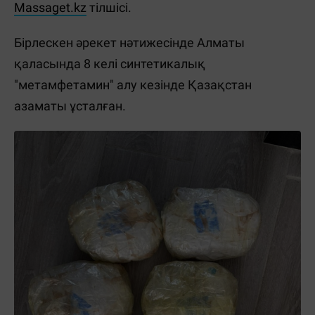
Massaget.kz
тілшісі.
Бірлескен әрекет нәтижесінде Алматы
қаласында 8 келі синтетикалық
"метамфетамин" алу кезінде Қазақстан
азаматы ұсталған.