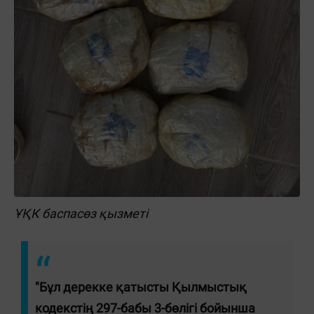
ҰҚК баспасөз қызметі
"Бұл дерекке қатысты Қылмыстық
кодекстің 297-бабы 3-бөлігі бойынша