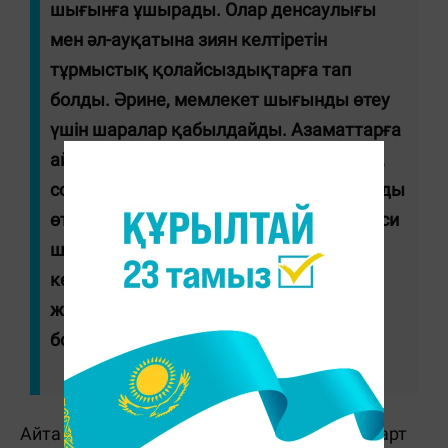
шығынға ұшырады. Олар денсаулығы
мен әл-ауқатына зиян келтіретін
тұрмыстық қолайсыздықтарға тап
болды. Әрине, мемлекет шығынды өтеу
үшін шаралар қабылдайды. Азаматтарға
айтарым, алаңдамаңыздар. Мемлекет,
сондай-ақ, кәсіпкерлер барлық шығынды
өтеп береді. Бірақ қаржылық және саяси
шығындар орасан зор. Оны да ескеру
керек. Сондықтан Үкіметке жүктелер
жұмыс көп. Қысқасы, талап қатаң
болады", - деді Президент.
Айта кетейік, бүгін Президент Қасым-Жомарт