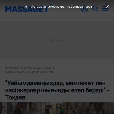
6
Автоматическое закрытие баннера через
НЕГІЗГІ БЕТ
БАСТЫ ЖАҢАЛЫҚТАР
"УАЙЫМДАМАҢЫЗДАР, МЕМЛЕКЕТ ПЕН...
"Уайымдамаңыздар, мемлекет пен
кәсіпкерлер шығынды өтеп береді" -
Тоқаев