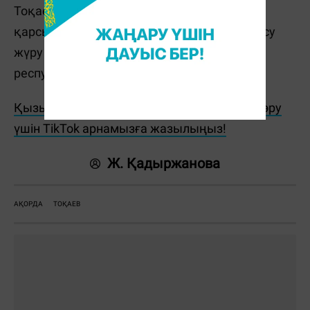
Тоқаевтың төрағалығымен су тасқынына
қарсы шараларды үйлестіру және қарғын су
жүру кезеңінің салдарын жою жөніндегі
республикалық штаб отырысы өтті.
Қызықты жаңалықтар мен видеоларды көру
үшін TikTok арнамызға жазылыңыз!
Ж. Қадыржанова
АҚОРДА
ТОҚАЕВ