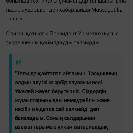
бойынша техникалық мамандар тапшылығына
назар аударды, - деп хабарлайды
Massaget.kz
тілшісі.
Осыған қатысты Президент Үкіметке шұғыл
түрде шешім қабылдауды тапсырды.
"Тағы да қайталап айтамын. Тасқынның
алдын алу ісіне әрбір лауазым иесі
тікелей жауап беруге тиіс. Сіздердің
жұмыстарыңызды немқұрайлы және
кәсіби міндетке сай келмейді деп
бағаладым. Соның салдарынан
азаматтарымыз үлкен материалдық