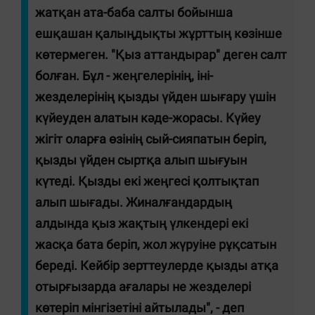
жатқан ата-баба салты бойынша
ешқашан қалыңдықты жұрттың көзінше
көтермеген.
"Қыз аттандырар" деген салт
болған.
Бұл - жеңгелерінің, іні-
жезделерінің қызды үйден шығару үшін
күйеуден алатын кәде-жорасы. Күйеу
жігіт оларға өзінің сый-сияпатын беріп,
қызды үйден сыртқа алып шығуын
күтеді. Қызды екі жеңгесі қолтықтап
алып шығады. Жиналғандардың
алдында қыз жақтың үлкендері екі
жасқа бата беріп, жол жүруіне рұқсатын
береді. Кейбір зерттеулерде қызды атқа
отырғызарда ағалары не жезделері
көтеріп мінгізетіні айтылады", - деп