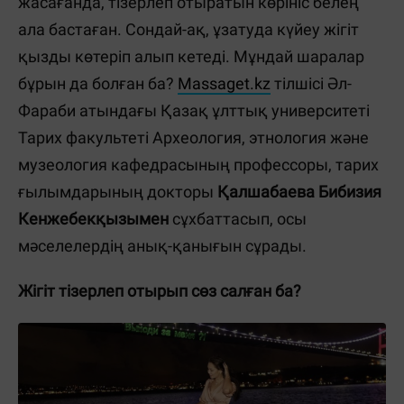
жасағанда, тізерлеп отыратын көрініс белең
ала бастаған. Сондай-ақ, ұзатуда күйеу жігіт
қызды көтеріп алып кетеді. Мұндай шаралар
бұрын да болған ба?
Massaget.kz
тілшісі Әл-
Фараби атындағы Қазақ ұлттық университеті
Тарих факультеті Археология, этнология және
музеология кафедрасының профессоры, тарих
ғылымдарының докторы
Қалшабаева Бибизия
Кенжебекқызымен
сұхбаттасып, осы
мәселелердің анық-қанығын сұрады.
Жігіт тізерлеп отырып сөз салған ба?