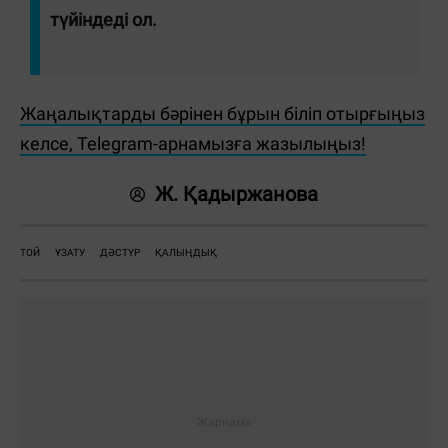
түйіндеді ол.
Жаңалықтарды бәрінен бұрын біліп отырғыңыз
келсе, Telegram-арнамызға жазылыңыз!
Ж. Қадыржанова
ТОЙ
ҰЗАТУ
ДӘСТҮР
ҚАЛЫҢДЫҚ