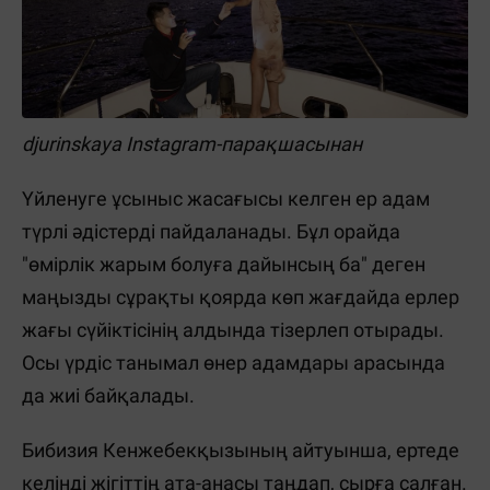
djurinskaya Instagram-парақшасынан
Үйленуге ұсыныс жасағысы келген ер адам
түрлі әдістерді пайдаланады. Бұл орайда
"өмірлік жарым болуға дайынсың ба" деген
маңызды сұрақты қоярда көп жағдайда ерлер
жағы сүйіктісінің алдында тізерлеп отырады.
Осы үрдіс танымал өнер адамдары арасында
да жиі байқалады.
Бибизия Кенжебекқызының айтуынша, ертеде
келінді жігіттің ата-анасы таңдап, сырға салған.