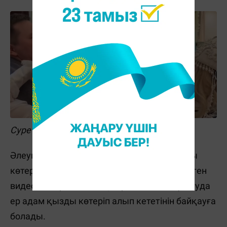
Сурет: TikTok
Әлеуметтік желілерде ұзату кезінде қызды
көтермек болған жігіттің "не жегенсің?" деген
видеосы тараған еді. Қазір кез келген ұзатуда
ер адам қызды көтеріп алып кететінін байқауға
болады.