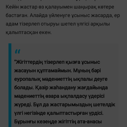
Кейін жастар өз қалауымен шаңырақ көтере
бастаған. Алайда үйленуге ұсыныс жасарда, ер
адам тізерлеп отыруы шетел үлгісі арқылы
қалыптасқан екен.
"Жігіттердің тізерлеп қызға ұсыныс
жасауын құптамаймын. Мұның бәрі
еуропалық мәдениеттің ықпалы деуге
болады. Қазір жаһандану жағдайында
мәдениеттің өзара ықпалдасу үдерісі
жүреді. Бұл да жастарымыздың шетелдік
үлгі негізінде қалыптастырған үрдісі.
Бұрынғы кезеңде жігіттің ата-анасы