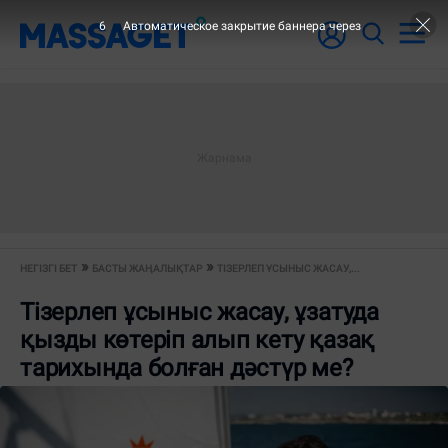
5
Автоматическое закрытие баннера через
НЕГІЗГІ БЕТ
БАСТЫ ЖАҢАЛЫҚТАР
ТІЗЕРЛЕП ҰСЫНЫС ЖАСАУ,...
Тізерлеп ұсыныс жасау, ұзатуда
қызды көтеріп алып кету қазақ
тарихында болған дәстүр ме?