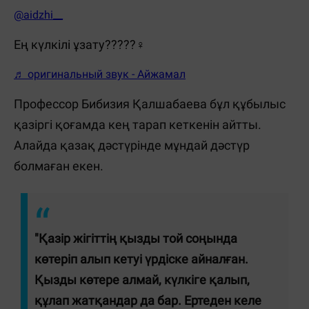
@aidzhi__
Ең күлкілі ұзату?????‍♀️
♬ оригинальный звук - Айжамал
Профессор Бибизия Қалшабаева бұл құбылыс
қазіргі қоғамда кең тарап кеткенін айтты.
Алайда қазақ дәстүрінде мұндай дәстүр
болмаған екен.
"Қазір жігіттің қызды той соңында
көтеріп алып кетуі үрдіске айналған.
Қызды көтере алмай, күлкіге қалып,
құлап жатқандар да бар. Ертеден келе