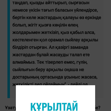
таңдап, қызды айттырып, сырғасын
немесе үкісін тағып баласын үйлендірсе,
бертін келе жастардың қалауы өз еркінде
болып, жігіт қызға көңілін өлең
жолдарымен жеткізіп, қыз қабыл алса,
кестеленген қол орамал сыйлау арқылы
білдіріп отырған. Ал қазіргі заманда
жастардан бұлай жасауды талап ете
алмаймыз. Тек тізерлеп емес, гүлін,
сыйлығын беру арқылы оңаша не
достарының ортасында ұсыныс жасаса,
жеткілікті деп ойлаймын", - дейді ол.
Ұзатуда жігіт қызды көтеріп алып кеткен бе?