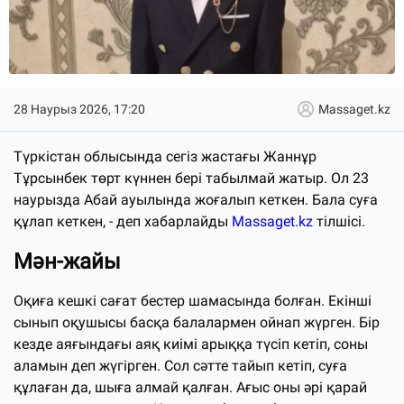
28 Наурыз 2026, 17:20
Massaget.kz
Түркістан облысында сегіз жастағы Жаннұр
Тұрсынбек төрт күннен бері табылмай жатыр. Ол 23
наурызда Абай ауылында жоғалып кеткен. Бала суға
құлап кеткен, - деп хабарлайды
Massaget.kz
тілшісі.
Мән-жайы
Оқиға кешкі сағат бестер шамасында болған. Екінші
сынып оқушысы басқа балалармен ойнап жүрген. Бір
кезде аяғындағы аяқ киімі арыққа түсіп кетіп, соны
аламын деп жүгірген. Сол сәтте тайып кетіп, суға
құлаған да, шыға алмай қалған. Ағыс оны әрі қарай