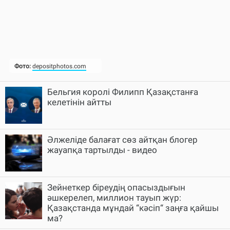
Бельгия королі Филипп Қазақстанға
келетінін айтты
Әлжеліде балағат сөз айтқан блогер
жауапқа тартылды - видео
Зейнеткер біреудің опасыздығын
әшкерелеп, миллион тауып жүр:
Қазақстанда мұндай “кәсіп“ заңға қайшы
ма?