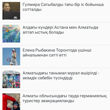
Гүлмира Сатыбалды тағы бір іс бойынша
сотталды
Алдағы күндері Астана мен Алматыда
аптап ыстық болады
Елена Рыбакина Торонтода үшінші
айналымнан сәтті өтті
Алматыдағы танымал мурал өшірілді -
әкімдік себебін түсіндірді
Алматы облысындағы тауда германиялық
туристер эвакуацияланды