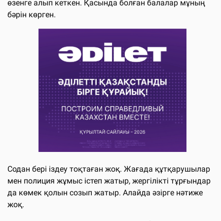
өзенге алып кеткен. Қасында болған балалар мұның
бәрін көрген.
Содан бері іздеу тоқтаған жоқ. Жағада құтқарушылар
мен полиция жұмыс істеп жатыр, жергілікті тұрғындар
да көмек қолын созып жатыр. Алайда әзірге нәтиже
жоқ.