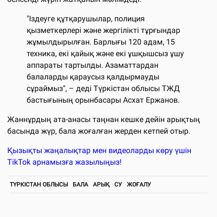
"Іздеуге құтқарушылар, полиция
қызметкерлері және жергілікті тұрғындар
жұмылдырылған. Барлығы 120 адам, 15
техника, екі қайық және екі ұшқышсыз ұшу
аппараты тартылды. Азаматтардан
балаларды қараусыз қалдырмауды
сұраймыз", – деді Түркістан облысы ТЖД
бастығының орынбасары Асхат Ержанов.
Жаннұрдың ата-анасы таңнан кешке дейін арықтың
басында жүр, бала жоғалған жерден кетпей отыр.
Қызықты жаңалықтар мен видеоларды көру үшін
TikTok арнамызға жазылыңыз!
ТҮРКІСТАН ОБЛЫСЫ
БАЛА
АРЫҚ
СУ
ЖОҒАЛУ