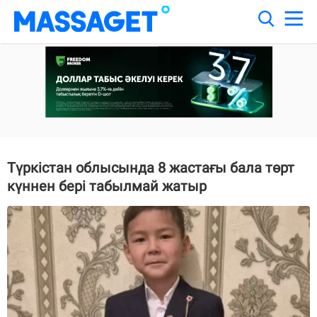
Түркістан облысында 8 жастағы бала төрт
күннен бері табылмай жатыр