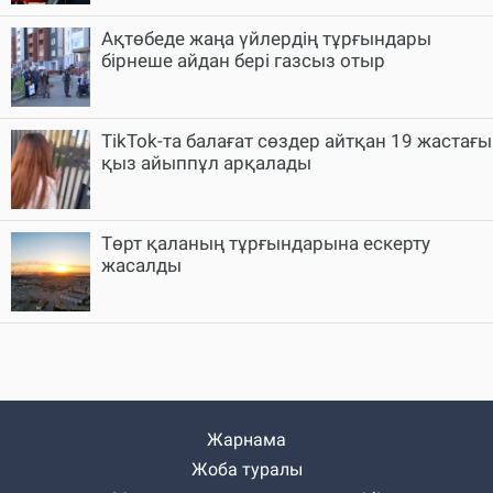
Ақтөбеде жаңа үйлердің тұрғындары
бірнеше айдан бері газсыз отыр
TikTok-та балағат сөздер айтқан 19 жастағы
қыз айыппұл арқалады
Төрт қаланың тұрғындарына ескерту
жасалды
Жарнама
Жоба туралы