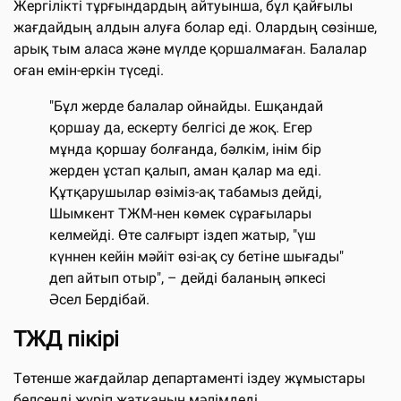
Жергілікті тұрғындардың айтуынша, бұл қайғылы
жағдайдың алдын алуға болар еді. Олардың сөзінше,
арық тым аласа және мүлде қоршалмаған. Балалар
оған емін-еркін түседі.
"Бұл жерде балалар ойнайды. Ешқандай
қоршау да, ескерту белгісі де жоқ. Егер
мұнда қоршау болғанда, бәлкім, інім бір
жерден ұстап қалып, аман қалар ма еді.
Құтқарушылар өзіміз-ақ табамыз дейді,
Шымкент ТЖМ-нен көмек сұрағылары
келмейді. Өте салғырт іздеп жатыр, "үш
күннен кейін мәйіт өзі-ақ су бетіне шығады"
деп айтып отыр", – дейді баланың әпкесі
Әсел Бердібай.
ТЖД пікірі
Төтенше жағдайлар департаменті іздеу жұмыстары
белсенді жүріп жатқанын мәлімдеді.