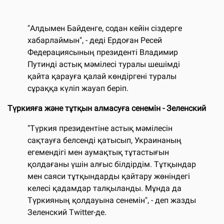
"Алдымен Байденге, содан кейін сіздерге
хабарлаймын", - деді Ердоған Ресей
Федерациясының президенті Владимир
Путинді астық мәмілесі туралы шешімді
қайта қарауға қалай көндіргені туралы
сұраққа күліп жауап беріп.
Түркияға және тұтқын алмасуға сенемін - Зеленский
"Түркия президентіне астық мәмілесін
сақтауға белсенді қатысып, Украинаның
егемендігі мен аумақтық тұтастығын
қолдағаны үшін алғыс білдірдім. Тұтқындар
мен саяси тұтқындарды қайтару жөніндегі
келесі қадамдар талқыланды. Мұнда да
Түркияның қолдауына сенемін", - деп жазды
Зеленский Twitter-де.