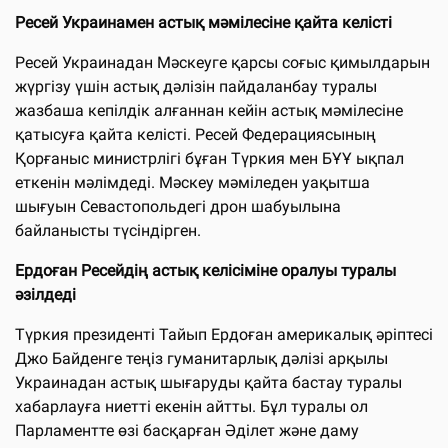
Ресей Украинамен астық мәмілесіне қайта келісті
Ресей Украинадан Мәскеуге қарсы соғыс қимылдарын
жүргізу үшін астық дәлізін пайдаланбау туралы
жазбаша кепілдік алғаннан кейін астық мәмілесіне
қатысуға қайта келісті. Ресей Федерациясының
Қорғаныс министрлігі бұған Түркия мен БҰҰ ықпал
еткенін мәлімдеді. Мәскеу мәміледен уақытша
шығуын Севастопольдегі дрон шабуылына
байланысты түсіндірген.
Ердоған Ресейдің астық келісіміне оралуы туралы
әзілдеді
Түркия президенті Тайып Ердоған америкалық әріптесі
Джо Байденге теңіз гуманитарлық дәлізі арқылы
Украинадан астық шығаруды қайта бастау туралы
хабарлауға ниетті екенін айтты. Бұл туралы ол
Парламентте өзі басқарған Әділет және даму