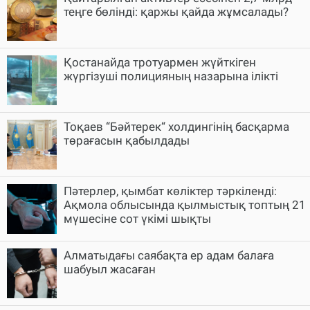
теңге бөлінді: қаржы қайда жұмсалады?
Қостанайда тротуармен жүйткіген
жүргізуші полицияның назарына ілікті
Тоқаев “Бәйтерек“ холдингінің басқарма
төрағасын қабылдады
Пәтерлер, қымбат көліктер тәркіленді:
Ақмола облысында қылмыстық топтың 21
мүшесіне сот үкімі шықты
Алматыдағы саябақта ер адам балаға
шабуыл жасаған