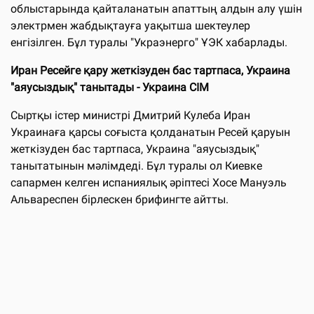
облыстарында қайталанатын апаттың алдын алу үшін
электрмен жабдықтауға уақытша шектеулер
енгізілген. Бұл туралы "Украэнерго" ҰЭК хабарлады.
Иран Ресейге қару жеткізуден бас тартпаса, Украина
"аяусыздық" танытады - Украина СІМ
Сыртқы істер министрі Дмитрий Кулеба Иран
Украинаға қарсы соғыста қолданатын Ресей қаруын
жеткізуден бас тартпаса, Украина "аяусыздық"
танытатынын мәлімдеді. Бұл туралы ол Киевке
сапармен келген испаниялық әріптесі Хосе Мануэль
Альвареспен бірлескен брифингте айтты.