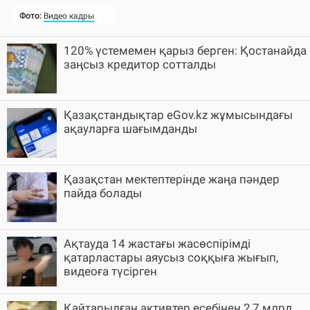
120% үстемемен қарыз берген: Қостанайда
заңсыз кредитор сотталды
Қазақстандықтар eGov.kz жұмысындағы
ақауларға шағымданды
Қазақстан мектептерінде жаңа пәндер
пайда болады
Ақтауда 14 жастағы жасөспірімді
қатарластары аяусыз соққыға жығып,
видеоға түсірген
Қайтарылған активтер есебінен 2,7 млрд