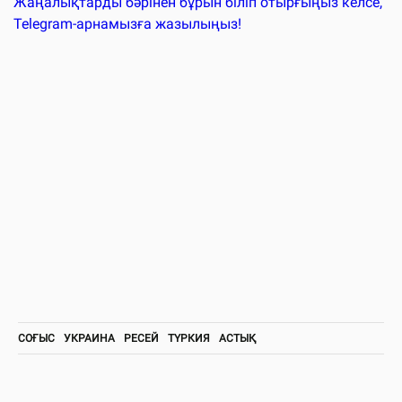
Жаңалықтарды бәрінен бұрын біліп отырғыңыз келсе,
Telegram-арнамызға жазылыңыз!
СОҒЫС
УКРАИНА
РЕСЕЙ
ТҮРКИЯ
АСТЫҚ