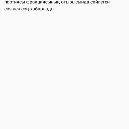
партиясы фракциясының отырысында сөйлеген
сөзінен соң хабарлады.