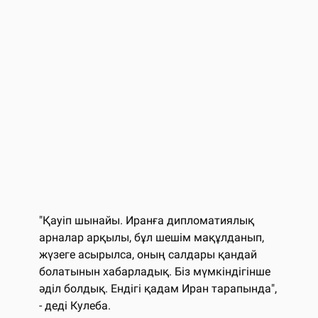
"Қауіп шынайы. Иранға дипломатиялық
арналар арқылы, бұл шешім мақұлданып,
жүзеге асырылса, оның салдары қандай
болатынын хабарладық. Біз мүмкіндігінше
әділ болдық. Ендігі қадам Иран тарапында",
- деді Кулеба.