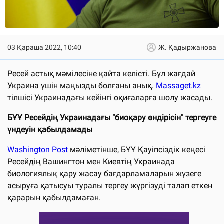
03 Қараша 2022, 10:40
Ж. Қадыржанова
Ресей астық мәмілесіне қайта келісті. Бұл жағдай
Украина үшін маңызды болғаны анық.
Massaget.kz
тілшісі Украинадағы кейінгі оқиғаларға шолу жасады.
БҰҰ Ресейдің Украинадағы "биоқару өндірісін" тергеуге
үндеуін қабылдамады
Washington Post
мәліметінше, БҰҰ Қауіпсіздік кеңесі
Ресейдің Вашингтон мен Киевтің Украинада
биологиялық қару жасау бағдарламаларын жүзеге
асыруға қатысуы туралы тергеу жүргізуді талап еткен
қарарын қабылдамаған.