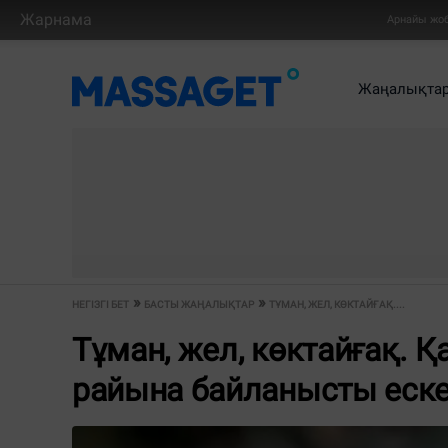
Жарнама
Арнайы жо
Жаңалықта
НЕГІЗГІ БЕТ
БАСТЫ ЖАҢАЛЫҚТАР
ТҰМАН, ЖЕЛ, КӨКТАЙҒАҚ....
Тұман, жел, көктайғақ. Қ
райына байланысты еск