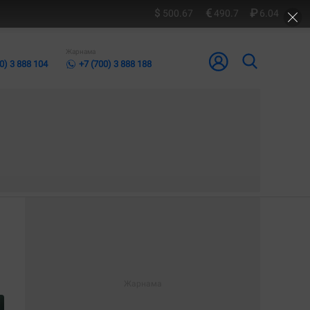
500.67
490.7
6.04
Жарнама
0) 3 888 104
+7 (700) 3 888 188