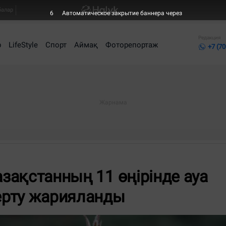
балар
5
Автоматическое закрытие баннера через
Редакция
р
LifeStyle
Спорт
Аймақ
Фоторепортаж
+7 (70
азақстанның 11 өңірінде ауа
ерту жарияланды