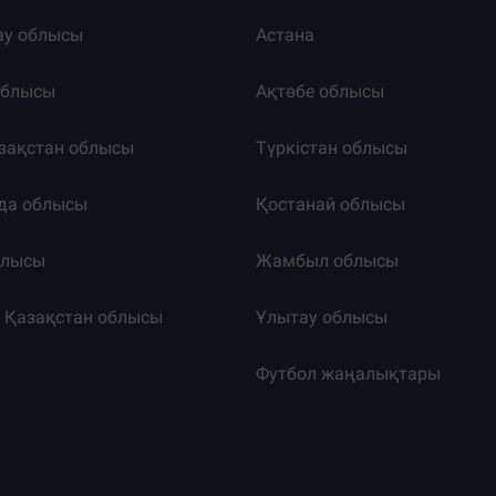
ау облысы
Астана
облысы
Ақтөбе облысы
зақстан облысы
Түркістан облысы
да облысы
Қостанай облысы
блысы
Жамбыл облысы
к Қазақстан облысы
Ұлытау облысы
т
Футбол жаңалықтары