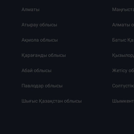
Алматы
Маңғыст
Атырау облысы
Алматы 
Ақмола облысы
Батыс Қа
Қарағанды облысы
Қызылор
Абай облысы
Жетісу о
Павлодар облысы
Солтүсті
Шығыс Қазақстан облысы
Шымкен