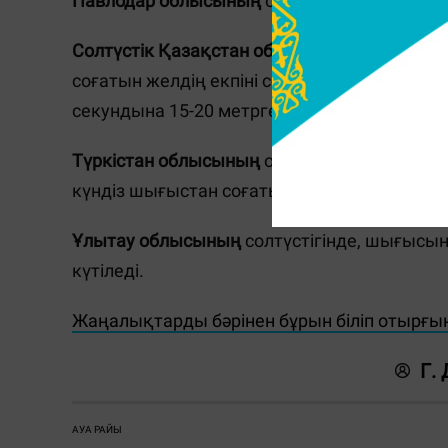
Павлодар облысының
оңтүстігінде түнде тұ
Солтүстік Қазақстан облысының
солтүстіг
соғатын желдің екпіні секундына 15-20 мет
секундына 15-20 метрге жететін жел соғады
Түркістан облысының
оңтүстігінде және та
күндіз шығыстан соғатын жел секундына 15
Ұлытау облысының
солтүстігінде, шығысы
күтіледі.
Жаңалықтарды бәрінен бұрын біліп отырғы
Г.
АУА РАЙЫ