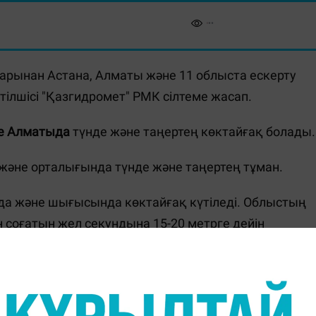
дарынан Астана, Алматы және 11 облыста ескерту
тілшісі "Қазгидромет" РМК сілтеме жасап.
е Алматыда
түнде және таңертең көктайғақ болады.
 және орталығында түнде және таңертең тұман.
нда және шығысында көктайғақ күтіледі. Облыстың
н соғатын жел секундына 15-20 метрге дейін
ыстан соғатын желдің екпіні секундына 15-20 метрге