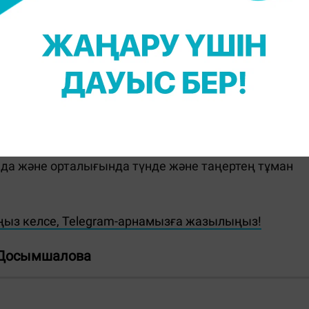
ман, солтүстікте көктайғақ күтіледі.
інде, батысында және шығысында оңтүстік-батыстан
рге жетеді. Петропавлда күндіз оңтүстік-батыстан
.
улы аймақтарында тұман күтіледі. Тау асуларында
-20 метрге жетеді.
нда және орталығында түнде және таңертең тұман
ңыз келсе, Telegram-арнамызға жазылыңыз!
 Досымшалова