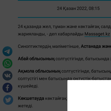
24 Қазан 2022, 08:15
24 қазанда жел, тұман және көктайғақ сал
жарияланды, - деп хабарлайды
Massaget.kz
Синоптиктердің мәліметінше,
Астанада жән
Абай облысының
солтүстігінде, батысында
Ақмола облысының
солтүстігінде, батысы
солтүстігі мен батысында оңтүстік-батыста
күшейеді.
Көкшетауда
көктайғақ болып, оңтүстік-бат
жетеді.