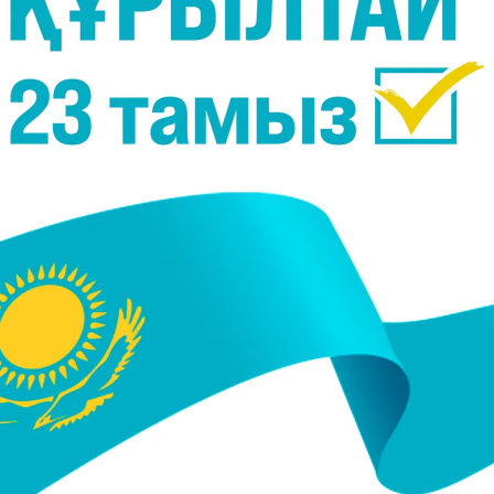
не таңертең таулы аймақтарында тұман күтіледі.
түстігінде тұман, көктайғақ, түнде облыстың
да жел соғып, екпіні секундына 15-20 метрге жетеді
 аймақтарда тұман күтіледі. Алакөл маңында
17-22 метрге дейін күшейеді.
күтіледі.
ң батысы мен оңтүстігінде оңтүстік-батыстан
ге дейін күшейеді.
ысында және орталығында түнде және таңертең