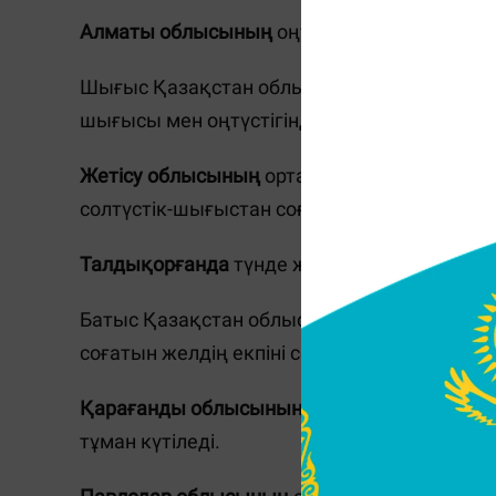
Алматы облысының
оңтүстігінде, түнде жә
Шығыс Қазақстан облысының шығысы мен оң
шығысы мен оңтүстігінде солтүстік-батысын
Жетісу облысының
орталығында және таулы
солтүстік-шығыстан соғатын жел секундына 
Талдықорғанда
түнде және таңертең тұман 
Батыс Қазақстан облысында күндіз облысты
соғатын желдің екпіні секундына 15-20 метр
Қарағанды ​​облысының
солтүстігінде, шығ
тұман күтіледі.