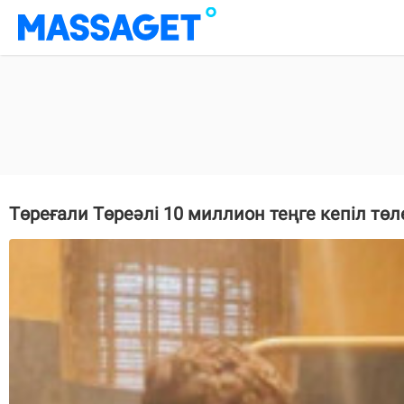
Төреғали Төреәлі 10 миллион теңге кепіл тө