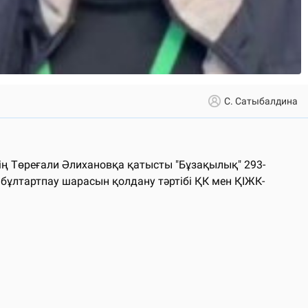
С. Сатыбалдина
 Төреғали Әлихановқа қатысты "Бұзақылық" 293-
 бұлтартпау шарасын қолдану тәртібі ҚК мен ҚІЖК-