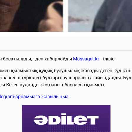
ан босатылады, - деп хабарлайды
Massaget.kz
тілшісі.
мен қылмыстық құқық бұзушылық жасады деген күдіктінің
на кепіл түріндегі бұлтартпау шарасы тағайындалды. Бұл
сы Кеген аудандық сотының баспасөз қызметі.
elegram-арнамызға жазылыңыз!