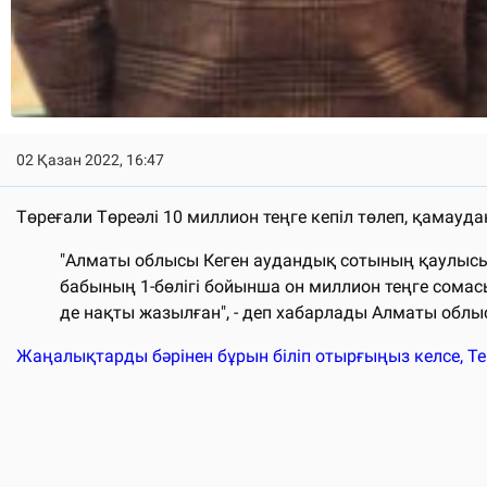
02 Қазан 2022, 16:47
Төреғали Төреәлі 10 миллион теңге кепіл төлеп, қамауд
"Алматы облысы Кеген аудандық сотының қаулысы
бабының 1-бөлігі бойынша он миллион теңге сомасы
де нақты жазылған", - деп хабарлады Алматы облы
Жаңалықтарды бәрінен бұрын біліп отырғыңыз келсе, T