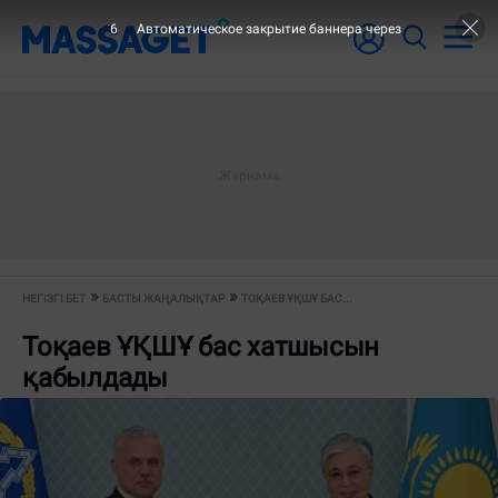
6
Автоматическое закрытие баннера через
НЕГІЗГІ БЕТ
БАСТЫ ЖАҢАЛЫҚТАР
ТОҚАЕВ ҰҚШҰ БАС...
Тоқаев ҰҚШҰ бас хатшысын
қабылдады