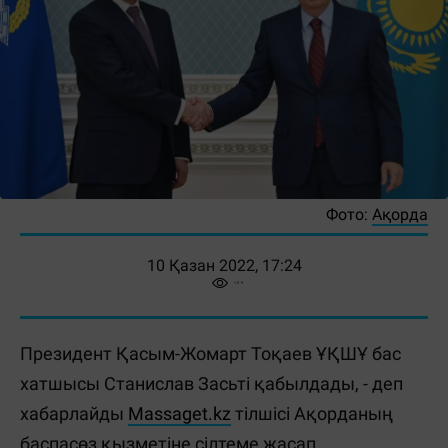
Фото:
Ақорда
10 Қазан 2022, 17:24
Президент Қасым-Жомарт Тоқаев ҰҚШҰ бас
хатшысы Станислав Засьті қабылдады, - деп
хабарлайды
Massaget.kz
тілшісі Ақорданың
баспасөз қызметіне сілтеме жасап.