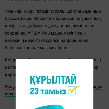
Ұжымдық қауіпсіздік туралы шарт ұйымының
бас хатшысы Мемлекет басшысына ұйымның
қазіргі жағдайы мен даму перспективалары,
сондай-ақ, ҰҚШҰ Ұжымдық қауіпсіздік
кеңесінің кезекті сессиясына дайындық
барысы жөнінде мәлімет берді.
Кездесуде бұл халықаралық ұйым қызметінің
негізгі бағыттарындағы ауқымды мәселелер
қарастырылды.
Жаңалықтарды бәрінен бұрын біліп отырғыңыз
келсе, Telegram-арнамызға жазылыңыз!
Ж. Қадыржанова