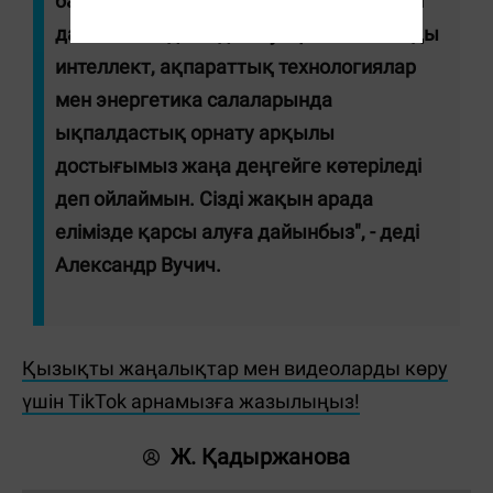
байланыстарымыз жоғары қарқынмен
дамып келеді. Алдағы уақытта жасанды
интеллект, ақпараттық технологиялар
мен энергетика салаларында
ықпалдастық орнату арқылы
достығымыз жаңа деңгейге көтеріледі
деп ойлаймын. Сізді жақын арада
елімізде қарсы алуға дайынбыз", - деді
Александр Вучич.
Қызықты жаңалықтар мен видеоларды көру
үшін TikTok арнамызға жазылыңыз!
Ж. Қадыржанова