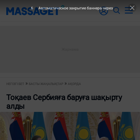
6
Автоматическое закрытие баннера через
НЕГІЗГІ БЕТ
БАСТЫ ЖАҢАЛЫҚТАР
АҚОРДА
Тоқаев Сербияға баруға шақырту
алды