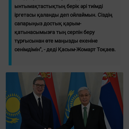
ынтымақтастықтың берік әрі тиімді
іргетасы қаланды деп ойлаймын. Сіздің
сапарыңыз достық қарым-
қатынасымызға тың серпін беру
тұрғысынан өте маңызды екеніне
сенімдімін", - деді Қасым-Жомарт Тоқаев.