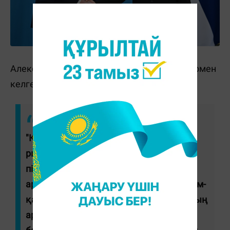
Александр Вучич Қазақстанға ресми сапармен
келгеніне қуанышты екенін мәлімдеді.
"Қонақжайлық танытқаныңыз үшін
ризашылығымды білдіремін. Сіздің
пікіріңізбен толық келісемін, елдеріміз
арасында шынайы стратегиялық қарым-
қатынас орнаған. Сіздің қолдауыңыздың
арқасында сауда-экономикалық