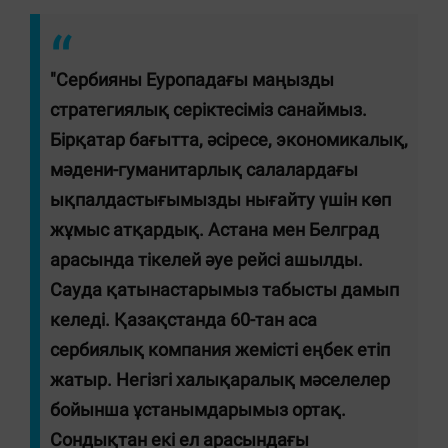
"Сербияны Еуропадағы маңызды
стратегиялық серіктесіміз санаймыз.
Бірқатар бағытта, әсіресе, экономикалық,
мәдени-гуманитарлық салалардағы
ықпалдастығымызды нығайту үшін көп
жұмыс атқардық. Астана мен Белград
арасында тікелей әуе рейсі ашылды.
Сауда қатынастарымыз табысты дамып
келеді. Қазақстанда 60-тан аса
сербиялық компания жемісті еңбек етіп
жатыр. Негізгі халықаралық мәселелер
бойынша ұстанымдарымыз ортақ.
Сондықтан екі ел арасындағы