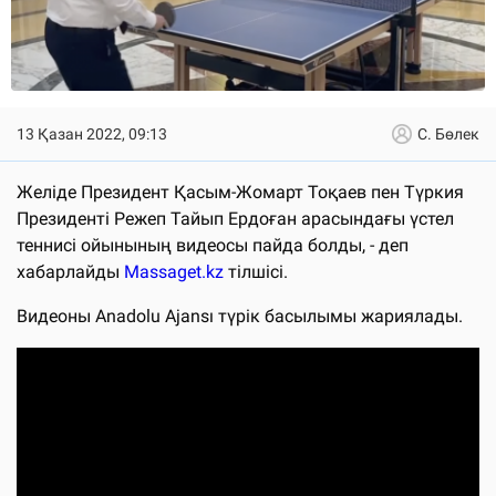
13 Қазан 2022, 09:13
С. Бөлек
Желіде Президент Қасым-Жомарт Тоқаев пен Түркия
Президенті Режеп Тайып Ердоған арасындағы үстел
теннисі ойынының видеосы пайда болды, - деп
хабарлайды
Massaget.kz
тілшісі.
Видеоны Anadolu Ajansı түрік басылымы жариялады.