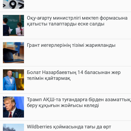
Оқу-ағарту министрлігі мектеп формасына
қатысты талаптарды еске салды
Грант иегерлерінің тізімі жарияланды
Болат Назарбаевтың 14 баласынан жер
телімін қайтармақ
Трамп АҚШ-та туғандарға бірден азаматтық
беру құқығын жойғысы келеді
Wildberries қоймасында тағы да өрт