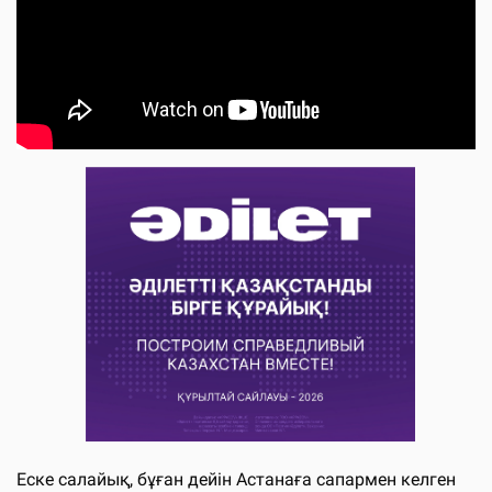
Еске салайық, бұған дейін Астанаға сапармен келген