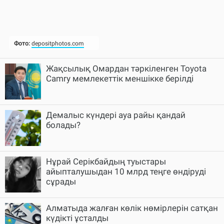
Жақсылық Омардан тәркіленген Toyota
Camry мемлекеттік меншікке берілді
Демалыс күндері ауа райы қандай
болады?
Нұрай Серікбайдың туыстары
айыпталушыдан 10 млрд теңге өндіруді
сұрады
Алматыда жалған көлік нөмірлерін сатқан
күдікті ұсталды