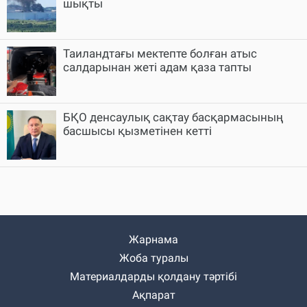
шықты
Таиландтағы мектепте болған атыс
салдарынан жеті адам қаза тапты
БҚО денсаулық сақтау басқармасының
басшысы қызметінен кетті
Жарнама
Жоба туралы
Материалдарды қолдану тәртібі
Ақпарат