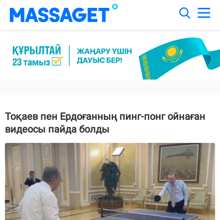
Тоқаев пен Ердоғанның пинг-понг ойнаған
видеосы пайда болды