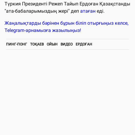
Түркия Президенті Режеп Тайып Ердоған Қазақстанды
"ата-бабаларымыздың жері" деп
атаған
еді.
Жаңалықтарды бәрінен бұрын біліп отырғыңыз келсе,
Telegram-арнамызға жазылыңыз!
ПИНГ-ПОНГ
ТОҚАЕВ
ОЙЫН
ВИДЕО
ЕРДОҒАН