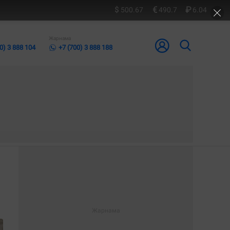
500.67
490.7
6.04
Жарнама
0) 3 888 104
+7 (700) 3 888 188