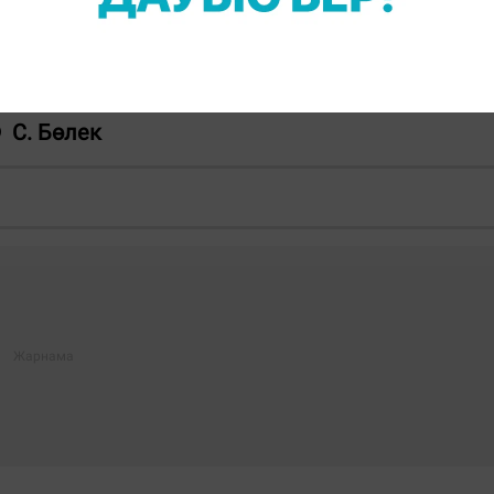
деп
атаған
еді.
ңыз келсе, Telegram-арнамызға жазылыңыз!
С. Бөлек