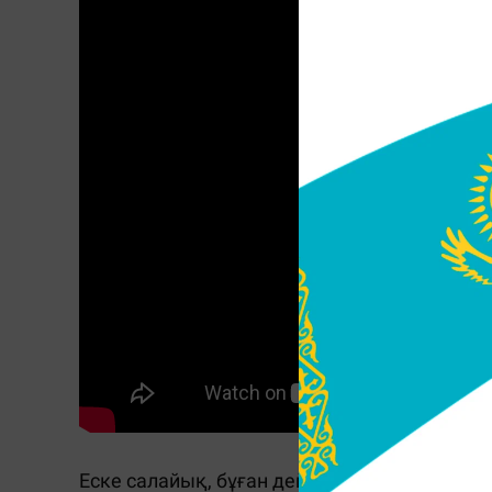
Еске салайық, бұған дейін Астанаға сапарм