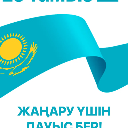
ен келген Түркия Президенті Режеп Тайып Ердоған