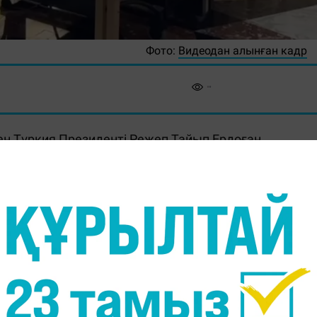
Фото:
Видеодан алынған кадр
н Түркия Президенті Режеп Тайып Ердоған
сы пайда болды, - деп хабарлайды
Massaget.kz
риялады.