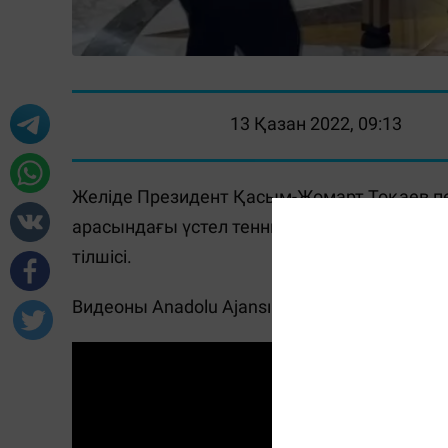
13 Қазан 2022, 09:13
Желіде Президент Қасым-Жомарт Тоқаев пе
арасындағы үстел теннисі ойынының видео
тілшісі.
Видеоны Anadolu Ajansı түрік басылымы жа