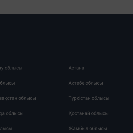
ау облысы
Астана
облысы
Ақтөбе облысы
зақстан облысы
Түркістан облысы
да облысы
Қостанай облысы
блысы
Жамбыл облысы