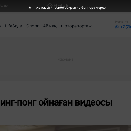
балар
6
Автоматическое закрытие баннера через
Редакция
р
LifeStyle
Спорт
Аймақ
Фоторепортаж
+7 (70
инг-понг ойнаған видеосы