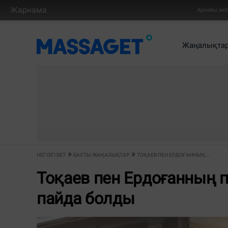
Жарнама
Арнайы жо
Жаңалықта
НЕГІЗГІ БЕТ
БАСТЫ ЖАҢАЛЫҚТАР
ТОҚАЕВ ПЕН ЕРДОҒАННЫҢ...
Тоқаев пен Ердоғанның п
пайда болды