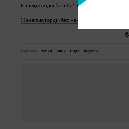
Қазақстанды "ата-бабаларымыздың жері" 
Жаңалықтарды бәрінен бұрын біліп отырғы
ПИНГ-ПОНГ
ТОҚАЕВ
ОЙЫН
ВИДЕО
ЕРДОҒАН