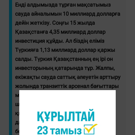
Енді алдымызда тұрған мақсатымыз
сауда айналымын 10 миллиард долларға
дейін жеткізу. Соңғы 15 жылда
Қазақстанға 4,35 миллиард доллар
инвестиция құйды. Ал біздің еліміз
Түркияға 1,13 миллиард доллар қаржы
салды. Түркия Қазақстанның ең ірі он
инвесторының қатарында тұр. Жалпы,
екіжақты сауда саттық әлеуетін арттыру
жолында транзиттік арсенал бағыттары
маңызды роль атқарады. Біз тасымал
шығынын азайтып, жеткізу мерзімін
қысқарту үшін транскаспий дәлізін
дамытуға шақырамыз. Бұл мәселе
бойына біз пікір алмастық.