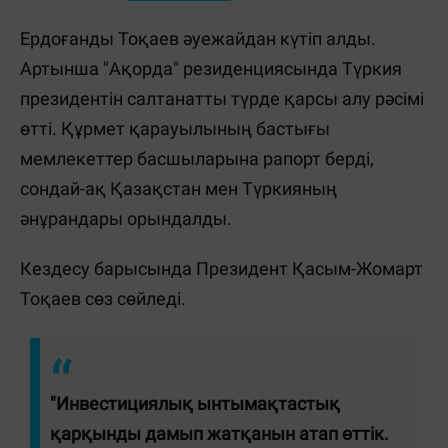
Ердоғанды Тоқаев әуежайдан күтіп алды.
Артынша "Ақорда" резиденциясында Түркия
президентін салтанатты түрде қарсы алу рәсімі
өтті. Құрмет қарауылының бастығы
мемлекеттер басшыларына рапорт берді,
сондай-ақ Қазақстан мен Түркияның
әнұрандары орындалды.
Кездесу барысында Президент Қасым-Жомарт
Тоқаев сөз сөйледі.
"Инвестициялық ынтымақтастық
қарқынды дамып жатқанын атап өттік.