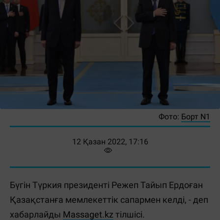
Фото:
Борт N1
12 Қазан 2022, 17:16
Бүгін Түркия президенті Режеп Тайып Ердоған
Қазақстанға мемлекеттік сапармен келді, - деп
хабарлайды
Massaget.kz
тілшісі.