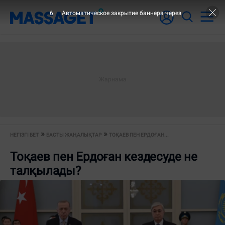
6
Автоматическое закрытие баннера через
НЕГІЗГІ БЕТ
БАСТЫ ЖАҢАЛЫҚТАР
ТОҚАЕВ ПЕН ЕРДОҒАН...
Тоқаев пен Ердоған кездесуде не
талқылады?