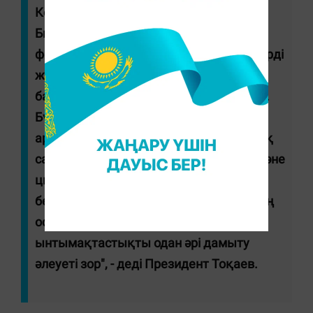
Көзқарасымыз бірдей.
Биыл маусым айында үшжақты
форматтағы кездесу өтті. Біз бұл дәстүрді
жалғастыруға ниеттіміз. Келесі
басқосуды ақпанда өткізуді ұсынамыз.
Бүгінде Қазақстан мен Түркия
арасындағы әскери техника, денсаулық
сақтау, фармацевтика, жоғары білім және
цифрландыру саласында басымдық
берген жобалар бар. Дегенмен екі елдің
осы бағыттар бойынша өзара тиімді
ынтымақтастықты одан әрі дамыту
әлеуеті зор", - деді Президент Тоқаев.