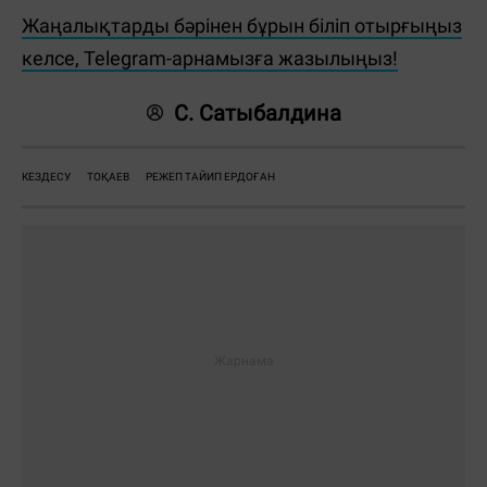
Жаңалықтарды бәрінен бұрын біліп отырғыңыз
келсе, Telegram-арнамызға жазылыңыз!
С. Сатыбалдина
КЕЗДЕСУ
ТОҚАЕВ
РЕЖЕП ТАЙИП ЕРДОҒАН