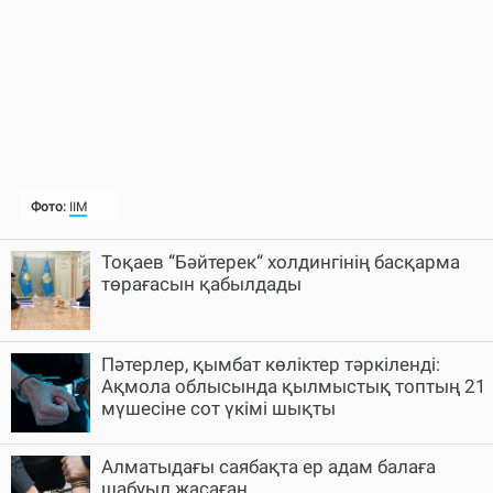
Тоқаев “Бәйтерек“ холдингінің басқарма
төрағасын қабылдады
Пәтерлер, қымбат көліктер тәркіленді:
Ақмола облысында қылмыстық топтың 21
мүшесіне сот үкімі шықты
Алматыдағы саябақта ер адам балаға
шабуыл жасаған