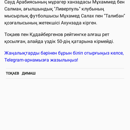
Сауд Арабиясының мұрагер ханзадасы Мұхаммед бен
Салман, ағылшындық "Ливерпуль" клубының
мысырлық футболшысы Мұхамед Салах пен "Талибан"
қозғалысының жетекшісі Ахунзада кірген.
Тоқаев пен Құдайбергенов рейтингке алғаш рет
қосылған, алайда үздік 50-дің қатарына кірмейді.
Жаңалықтарды бәрінен бұрын біліп отырғыңыз келсе,
Telegram-арнамызға жазылыңыз!
ТОҚАЕВ
ДИМАШ