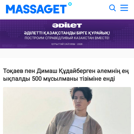
Тоқаев пен Димаш Құдайберген әлемнің ең
ықпалды 500 мұсылманы тізіміне енді