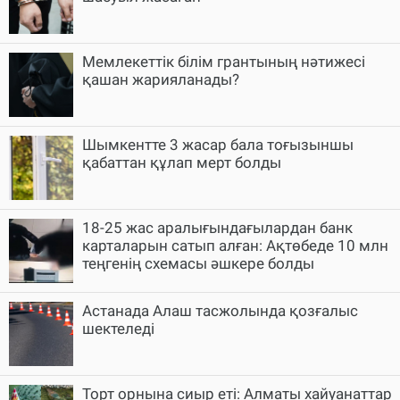
Мемлекеттік білім грантының нәтижесі
қашан жарияланады?
Шымкентте 3 жасар бала тоғызыншы
қабаттан құлап мерт болды
18-25 жас аралығындағылардан банк
карталарын сатып алған: Ақтөбеде 10 млн
теңгенің схемасы әшкере болды
Астанада Алаш тасжолында қозғалыс
шектеледі
Торт орнына сиыр еті: Алматы хайуанаттар