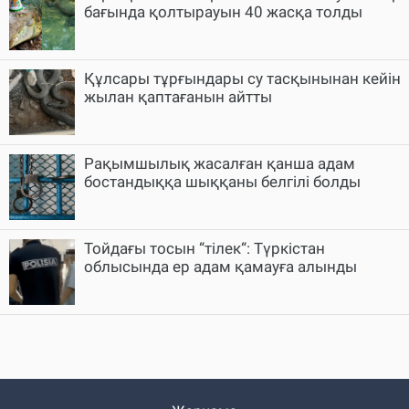
бағында қолтырауын 40 жасқа толды
Құлсары тұрғындары су тасқынынан кейін
жылан қаптағанын айтты
Рақымшылық жасалған қанша адам
бостандыққа шыққаны белгілі болды
Тойдағы тосын “тілек“: Түркістан
облысында ер адам қамауға алынды