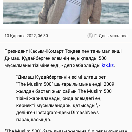
10 Қараша 2022, 06:30
Г. Досымшалова
Президент Қасым-Жомарт Тоқаев пен танымал әнші
Димаш Құдайберген әлемнің ең ықпалды 500
мұсылманы тізіміне енді, - деп хабарлайды
ktk.kz
.
"Димаш Құдайбергеннің есімі алғаш рет
"The Muslim 500" шығарылымына енді. 2009
жылдан бастап жыл сайын The Muslim 500
тізімі жарияланады, онда әлемдегі ең
көрнекті мұсылмандары қатысады", -
делінген Instagram-дағы DimashNews
парақшасында.
"The Muslim 500" басылымы жылына бір рет мұсылман