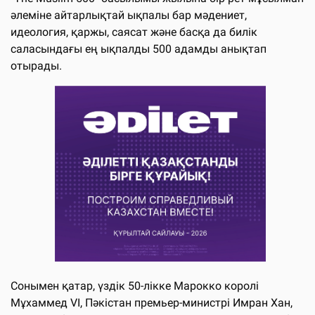
әлеміне айтарлықтай ықпалы бар мәдениет,
идеология, қаржы, саясат және басқа да билік
саласындағы ең ықпалды 500 адамды анықтап
отырады.
Сонымен қатар, үздік 50-лікке Марокко королі
Мұхаммед VI, Пәкістан премьер-министрі Имран Хан,