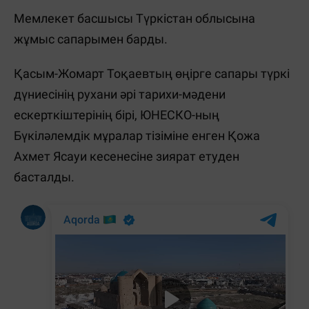
Мемлекет басшысы Түркістан облысына
жұмыс сапарымен барды.
Қасым-Жомарт Тоқаевтың өңірге сапары түркі
дүниесінің рухани әрі тарихи-мәдени
ескерткіштерінің бірі, ЮНЕСКО-ның
Бүкіләлемдік мұралар тізіміне енген Қожа
Ахмет Ясауи кесенесіне зиярат етуден
басталды.