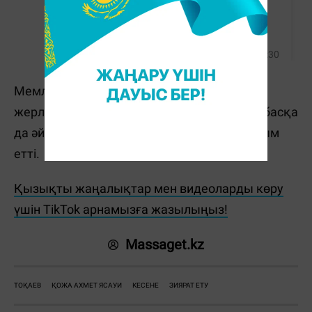
Мемлекет басшысы кесене аумағында
жерленген ғұлама Қожа Ахмет Ясауи мен басқа
да әйгілі тарихи тұлғалардың рухына тағзым
етті.
Қызықты жаңалықтар мен видеоларды көру
үшін TikTok арнамызға жазылыңыз!
Massaget.kz
ТОҚАЕВ
ҚОЖА АХМЕТ ЯСАУИ
КЕСЕНЕ
ЗИЯРАТ ЕТУ