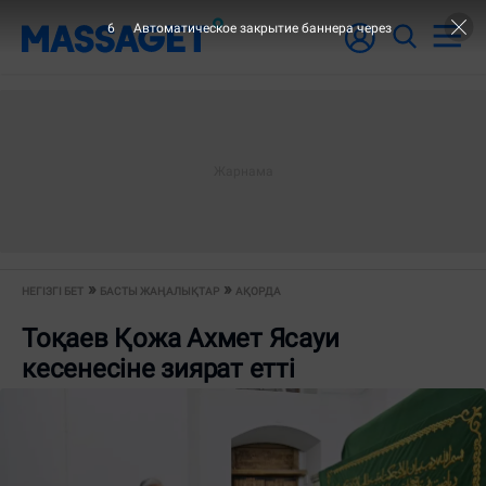
6
Автоматическое закрытие баннера через
НЕГІЗГІ БЕТ
БАСТЫ ЖАҢАЛЫҚТАР
АҚОРДА
Тоқаев Қожа Ахмет Ясауи
кесенесіне зиярат етті