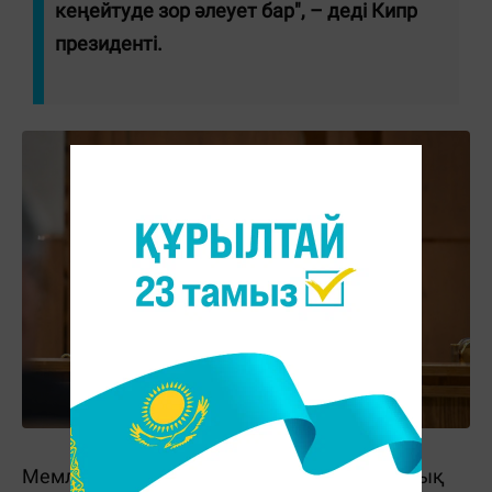
кеңейтуде зор әлеует бар", – деді Кипр
президенті.
Мемлекет басшысы нәтижелі экономикалық