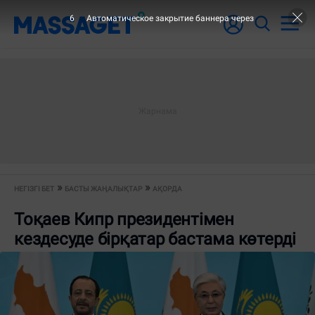
6
Автоматическое закрытие баннера через
НЕГІЗГІ БЕТ
БАСТЫ ЖАҢАЛЫҚТАР
АҚОРДА
Тоқаев Кипр президентімен
кездесуде бірқатар бастама көтерді