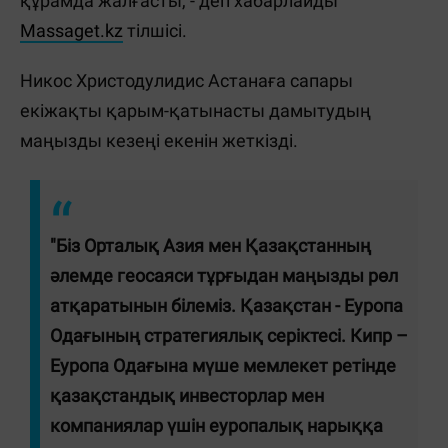
құрамда жалғасты, - деп хабарлайды
Massaget.kz
тілшісі.
Никос Христодулидис Астанаға сапары
екіжақты қарым-қатынасты дамытудың
маңызды кезеңі екенін жеткізді.
"Біз Орталық Азия мен Қазақстанның
әлемде геосаяси тұрғыдан маңызды рөл
атқаратынын білеміз. Қазақстан - Еуропа
Одағының стратегиялық серіктесі. Кипр –
Еуропа Одағына мүше мемлекет ретінде
қазақстандық инвесторлар мен
компаниялар үшін еуропалық нарыққа