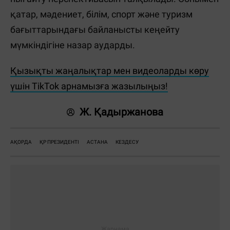
қатар, мәдениет, білім, спорт және туризм
бағыттарындағы байланысты кеңейту
мүмкіндігіне назар аударды.
Қызықты жаңалықтар мен видеоларды көру
үшін TikTok арнамызға жазылыңыз!
Ж. Қадыржанова
АҚОРДА
ҚР ПРЕЗИДЕНТІ
АСТАНА
КЕЗДЕСУ