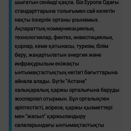
шығатын сенімді қақпа. Біз Еуропа Одағы
стандарттарына толығымен сай келетін
нақты іскерлік ортаны ұсынамыз.
Ақпараттық-коммуникациялық
технологиялар, финтех, инвестициялық
қорлар, кеме қатынасы, туризм, білім
беру, жаңартылатын энергия және
инфрақұрылым екіжақты
ынтымақтастықтың негізгі бағыттарына
айнала алады. Бүгін "Астана"
халықаралық қаржы орталығына баруды
жоспарлап отырмын. Бұл орталықпен
әріптестікті, әсіресе, қаржы қызметтері
мен "жасыл" қаржыландыру
салаларындағы ынтымақтастықты