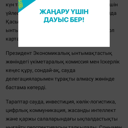
күн тәртібіне қол жеткізу үшін үкіметтер күшін
үйлестіру маңызды деп санайды. Осы орайда
Қасым-Жомарт Тоқаев Экономикалық
ынтымақтастықтың 2028 жылға дейінгі жол
картасын әзірлеуді ұсынды.
Президент Экономикалық ынтымақтастық
жөніндегі үкіметаралық комиссия мен Іскерлік
кеңес құру, сондай-ақ, сауда
делегацияларымен тұрақты алмасу жөнінде
бастама көтерді.
Тараптар сауда, инвестиция, көлік-логистика,
цифрлық коммуникация, жасанды интеллект
және қаржы салаларындағы ықпалдастықты
нығайту перспективасын талқылады. Сонымен