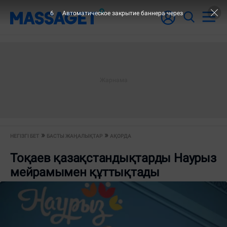
6
Автоматическое закрытие баннера через
НЕГІЗГІ БЕТ
БАСТЫ ЖАҢАЛЫҚТАР
АҚОРДА
Тоқаев қазақстандықтарды Наурыз
мейрамымен құттықтады