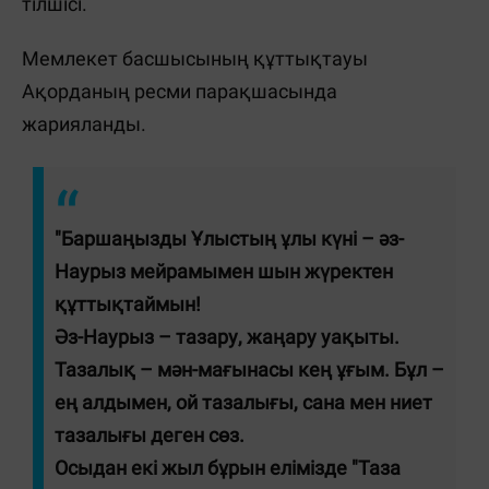
тілшісі.
Мемлекет басшысының құттықтауы
Ақорданың ресми парақшасында
жарияланды.
"Баршаңызды Ұлыстың ұлы күні – әз-
Наурыз мейрамымен шын жүректен
құттықтаймын!
Әз-Наурыз – тазару, жаңару уақыты.
Тазалық – мән-мағынасы кең ұғым. Бұл –
ең алдымен, ой тазалығы, сана мен ниет
тазалығы деген сөз.
Осыдан екі жыл бұрын елімізде "Таза