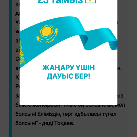
күні тазалық философиясын кеңінен
дәріптеу маңызды.
Ұлыстың ұлы күні Жер Ана да, еліміз де
жаңарып жатқан осы тарихи сәтте
айтылған тілектің мән-мағынасы
айрықша деп ойлаймын.
Сондықтан ең бастысы елімізге
амандық, жерімізге тыныштық тілеймін.
Қасиетті Отанымыз – Қазақстан
Республикасы мәңгі жасасын! Ата
заңымыз өз тұғырынан түспесін! Туымыз
биікте желбіресін! Ұлыс оң болсын, ақ мол
болсын! Еліміздің төрт құбыласы түгел
болсын!" - деді Тоқаев.