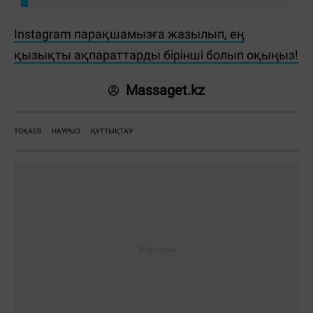
Instagram парақшамызға жазылып, ең
қызықты ақпараттарды бірінші болып оқыңыз!
Massaget.kz
ТОҚАЕВ
НАУРЫЗ
ҚҰТТЫҚТАУ