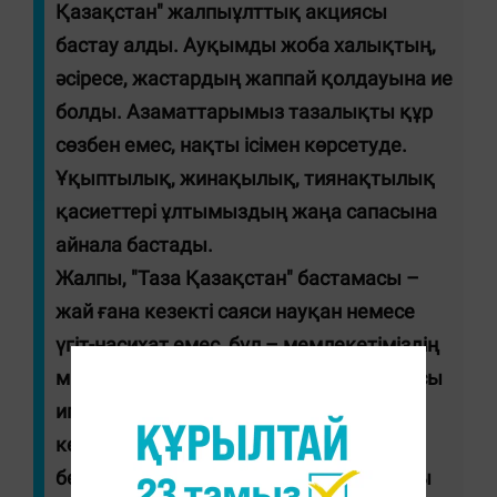
Қазақстан" жалпыұлттық акциясы
бастау алды. Ауқымды жоба халықтың,
әсіресе, жастардың жаппай қолдауына ие
болды. Азаматтарымыз тазалықты құр
сөзбен емес, нақты ісімен көрсетуде.
Ұқыптылық, жинақылық, тиянақтылық
қасиеттері ұлтымыздың жаңа сапасына
айнала бастады.
Жалпы, "Таза Қазақстан" бастамасы –
жай ғана кезекті саяси науқан немесе
үгіт-насихат емес, бұл – мемлекетіміздің
мызғымас идеологиясы. Сондықтан осы
игі іспен біз жыл бойы айналысуымыз
керек, бұл ұлт болмысының ажырамас
бөлігі болуға тиіс. Әсіресе, Ұлыстың ұлы