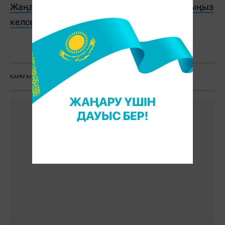
Жаңалықтарды бәрінен бұрын біліп отырғыңыз
келсе, Telegram-арнамызға жазылыңыз!
Ж. Қадыржанова
ҚАРАҒАНДЫ
ТОҚАЕВ
ПРЕЗИДЕНТ