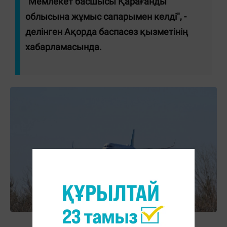
"Мемлекет басшысы Қарағанды
облысына жұмыс сапарымен келді", -
делінген Ақорда баспасөз қызметінің
хабарламасында.