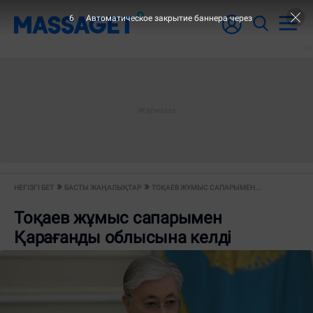
6
Автоматическое закрытие баннера через
НЕГІЗГІ БЕТ
БАСТЫ ЖАҢАЛЫҚТАР
ТОҚАЕВ ЖҰМЫС САПАРЫМЕН...
Тоқаев жұмыс сапарымен
Қарағанды облысына келді