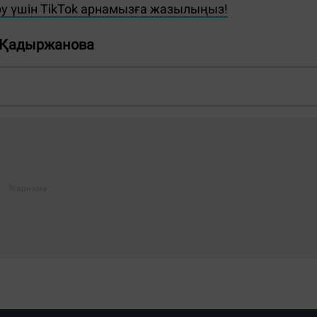
 үшін TikTok арнамызға жазылыңыз!
 Қадыржанова