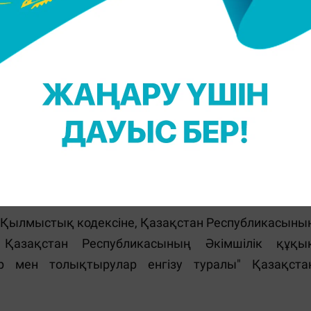
андар;
Республикасының кейбір заңнамалық актілерін
ндаушыларының мәртебесі және құқық бұзушылы
рістер мен толықтырулар енгізу туралы" Қазақста
ң Қылмыстық кодексіне, Қазақстан Республикасыны
 Қазақстан Республикасының Әкімшілік құқы
ер мен толықтырулар енгізу туралы" Қазақста