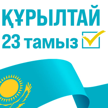
ы орташа қылмыстар жасаған адамдар қылмысты
босатылады.
ы:
лғандар;
талғандар;
 үшін сотталғандар;
стық сипаттағы қылмыс жасағандар;