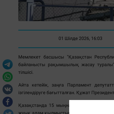
01 Шілде 2026, 16:03
Мемлекет басшысы "Қазақстан Республ
байланысты рақымшылық жасау туралы"
тілшісі.
Айта кетейік, заңға Парламент депута
ізгілендіруге бағытталған. Құжат Президен
Қазақстанда 15 мыңнан аса сотталған ад
жуық адам қылмыстық жауапкершілік пен 