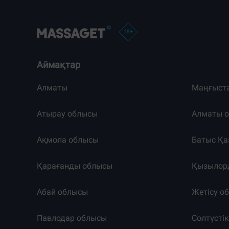
Аймақтар
Алматы
Маңғыст
Атырау облысы
Алматы 
Ақмола облысы
Батыс Қа
Қарағанды облысы
Қызылор
Абай облысы
Жетісу о
Павлодар облысы
Солтүсті