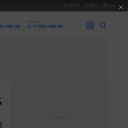
500.67
490.7
6.04
Жарнама
0) 3 888 104
+7 (700) 3 888 188
қ