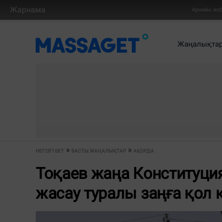
Жарнама
Арнайы жо
Жаңалықта
НЕГІЗГІ БЕТ
БАСТЫ ЖАҢАЛЫҚТАР
АҚОРДА
Тоқаев жаңа Конституц
жасау туралы заңға қол