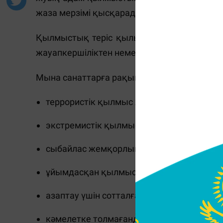
жаза мерзімі қысқарады.
Қылмыстық теріс қылықтар мен ауырлығ
жауапкершіліктен немесе негізгі жазадан 
Мына санаттарға рақымшылық жасалмайд
террористік қылмыс жасағаны үшін сотта
экстремистік қылмыс жасағаны үшін сот
сыбайлас жемқорлық қылмысын жасағаны
ұйымдасқан қылмыстық топ мүшелері;
азаптау үшін сотталғандар;
кәмелетке толмағандарға қатысты жыны