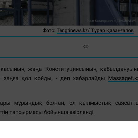
Фото:
Tengrinews.kz/ Тұрар Қазанғапов
икасының жаңа Конституциясының қабылдануын
 заңға қол қойды, - деп хабарлайды
Massaget.k
ттары мұрындық болған, ол қылмыстық саясатт
ттің тапсырмасы бойынша әзірленді.
ам рақымшылыққа ілігеді. Оның ішінде 4,5 мыңғ
жазадан босатылса, тағы 10,8 мың адамның негізг