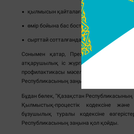
қылмысын қайталағандар;
өмір бойына бас бостандығынан айырылғ
сырттай сотталғандар.
Сонымен қатар, Президент "Қазақстан 
атқарушылық іс жүргізу және сот оры
профилактикасы мәселелері бойынша өзге
Республикасының заңына қол қойды.
Бұдан бөлек, "Қазақстан Республикасыны
Қылмыстық-процестік кодексіне және
бұзушылық туралы кодексіне өзгеріст
Республикасының заңына қол қойды.