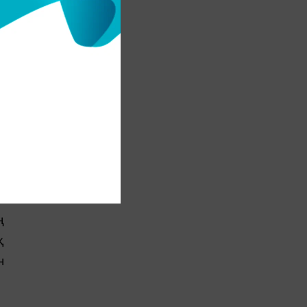
е
қ
н
ң
қ
н