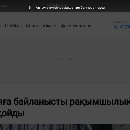
балар
6
Автоматическое закрытие баннера через
Редакция
р
LifeStyle
Спорт
Аймақ
Фоторепортаж
+7 (70
ияға байланысты рақымшылы
 қойды