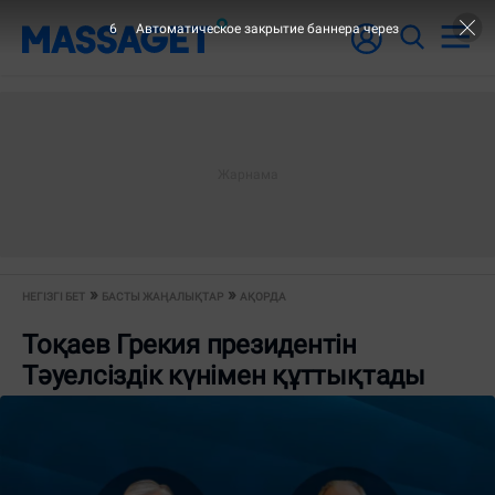
6
Автоматическое закрытие баннера через
НЕГІЗГІ БЕТ
БАСТЫ ЖАҢАЛЫҚТАР
АҚОРДА
Тоқаев Грекия президентін
Тәуелсіздік күнімен құттықтады