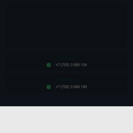
Редакция:
+7 (700) 3 888 104
Жарнама:
+7 (700) 3 888 188
Сайт дизайны -
ПРОСТО КОСМОС!
©2011-2026. Massaget.kz