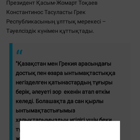
Президент Қасым-Жомарт Тоқаев
Константинос Тасуласты Грек
Республикасының ұлттық мерекесі –
Тәуелсіздік күнімен құттықтады.
"Қазақстан мен Грекия арасындағы
достық пен өзара ынтымақтастыққа
негізделген қатынастардың тұғыры
берік, әлеуеті зор екенін атап өткім
келеді. Болашақта да сан қырлы
ынтымақтастығымыз
халықтарымыздың игілігі үшін беки
түседі деп сенемін", – делінген
жеделхатта.