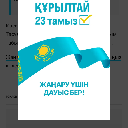
Қасым-Жомарт Тоқаев Константинос
Тасуластың аса жауапты қызметіне толайым
табыс, ал Грекия халқына құт-береке тіледі.
Жаңалықтарды бәрінен бұрын біліп отырғыңыз
келсе, Telegram-арнамызға жазылыңыз!
Massaget.kz
ТОҚАЕВ
ГРЕКИЯ
ҚҰТТЫҚТАУ