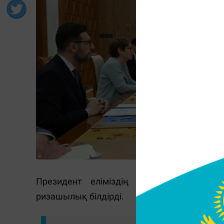
Президент еліміздің экономикалық 
ризашылық білдірді.