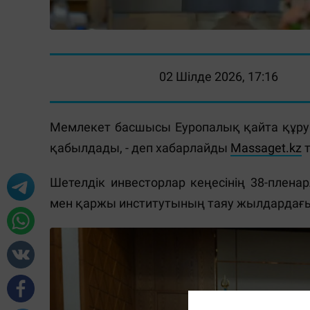
02 Шілде 2026, 17:16
Мемлекет басшысы Еуропалық қайта құру 
қабылдады, - деп хабарлайды
Massaget.kz
т
Шетелдік инвесторлар кеңесінің 38-плен
мен қаржы институтының таяу жылдардағ