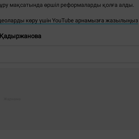
ұру мақсатында өршіл реформаларды қолға алды.
деоларды көру үшін YouTube арнамызға жазылыңыз
 Қадыржанова