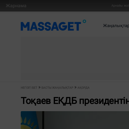
Жарнама
Арнайы жо
Жаңалықта
НЕГІЗГІ БЕТ
БАСТЫ ЖАҢАЛЫҚТАР
АҚОРДА
Тоқаев ЕҚДБ президенті