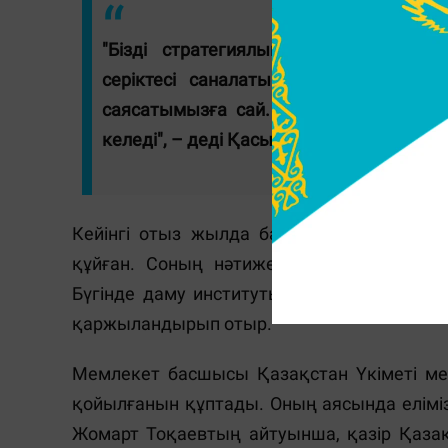
"Бізді стратегиялық қарым-қатынас 
серіктесі саналатын мемлекеттің бір
саясатымызға сай. Өзара ықпалдасты
келеді", – деді Қасым-Жомарт Тоқаев.
Кейінгі отыз жылда банк Қазақстандағы
құйған. Соның нәтижесінде еліміз ЕҚДБ-н
Бүгінде даму институты Қазақстанда жал
қаржыландырып отыр.
Мемлекет басшысы Қазақстан Үкіметі мен
қойылғанын құптады. Оның аясында елімі
Жомарт Тоқаевтың айтуынша, қазір Қазақ