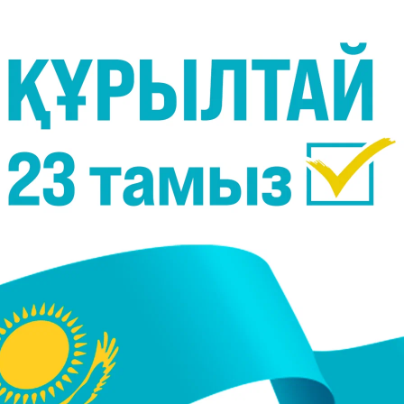
дамуына үлес қосқаны үшін ЕҚДБ басшылығын