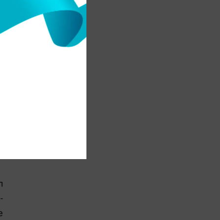
я
.
ы
л
-
е