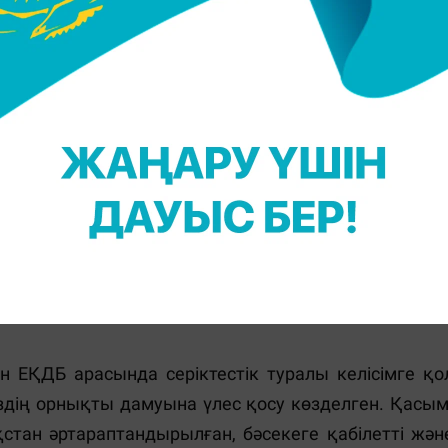
байланыстырады. Қазақстан – банктің негізгі
і. Мұндай ынтымақтастық біздің ұзақ мерзімді
ғымыз көптеген жылдан бері табысты ілгерілеп
 354 жобаға 11 миллиард еуродан аса инвестици
ың аймақтағы ірі серіктестерінің біріне айналды
пы құны 3,1 миллиард еуродан асатын 131 жобан
 ЕҚДБ арасында серіктестік туралы келісімге қо
здің орнықты дамуына үлес қосу көзделген. Қасым
стан әртараптандырылған, бәсекеге қабілетті жән