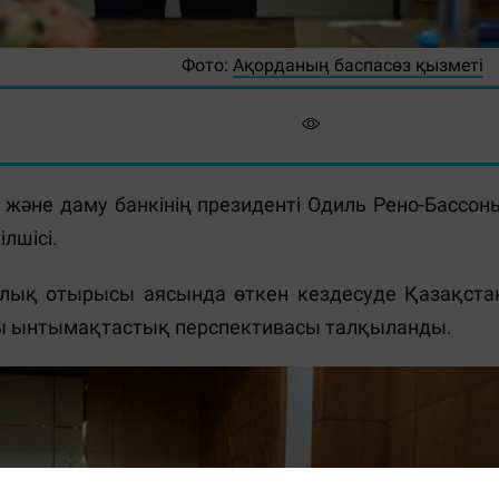
Фото:
Ақорданың баспасөз қызметі
және даму банкінің президенті Одиль Рено-Бассон
ілшісі.
арлық отырысы аясында өткен кездесуде Қазақста
ы ынтымақтастық перспективасы талқыланды.