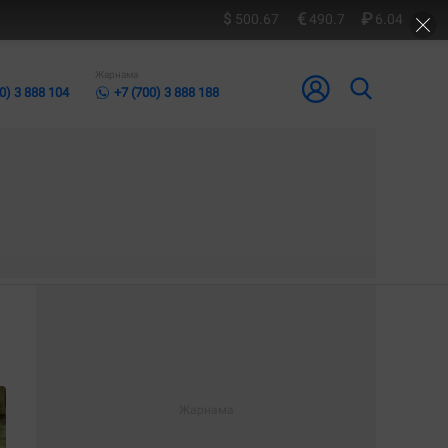
500.67
490.7
6.04
Жарнама
0) 3 888 104
+7 (700) 3 888 188