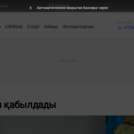
балар
6
Автоматическое закрытие баннера через
Редакция
р
LifeStyle
Спорт
Аймақ
Фоторепортаж
+7 (70
н қабылдады