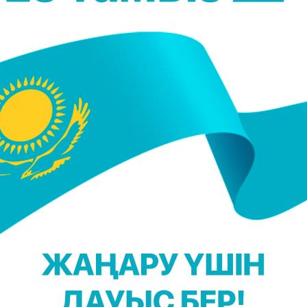
. Өрт не себепті шыққаны анықталып жатыр.
(@taraz_v_obektive)