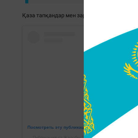
Қаза тапқандар мен зардап шеккендер жоқ
Посмотреть эту публикацию в Instagram
Публикация от Жалобы Тараза / Тараз в объективе 