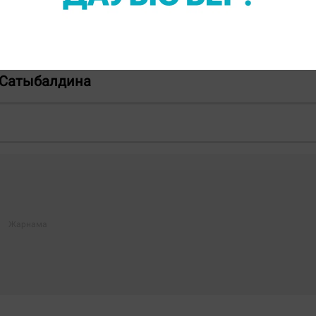
ңыз келсе, Telegram-арнамызға жазылыңыз!
 Сатыбалдина