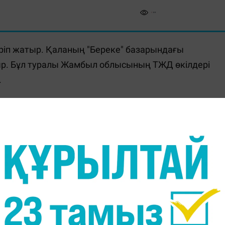
ріп жатыр. Қаланың "Береке" базарындағы
тыр. Бұл туралы Жамбыл облысының ТЖД өкілдері
.
ет батыр көшесінде орналасқан "Береке" базарына
рі, оның ішінде 56 қызметкер мен 13 техника
ды, өртті сөндіру жұмыстары әлі де жүріп