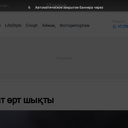
балар
6
Автоматическое закрытие баннера через
Редакция
р
LifeStyle
Спорт
Аймақ
Фоторепортаж
+7 (70
ат өрт шықты