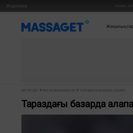
Жарнама
Арнайы жо
Жаңалықта
НЕГІЗГІ БЕТ
БАСТЫ ЖАҢАЛЫҚТАР
ТАРАЗДАҒЫ БАЗАРДА АЛАПАТ...
Тараздағы базарда алап