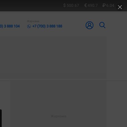
500.67
490.7
6.04
Жарнама
0) 3 888 104
+7 (700) 3 888 188