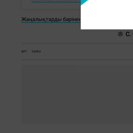
Жаңалықтарды бәрінен бұрын біліп отырғы
С.
ӨРТ
ТАРАЗ