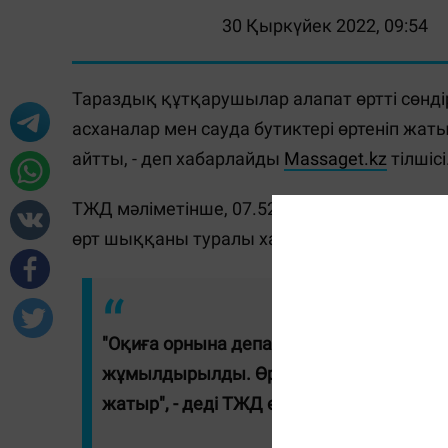
30 Қыркүйек 2022, 09:54
Тараздық құтқарушылар алапат өртті сөнді
асханалар мен сауда бутиктері өртеніп жа
айтты, - деп хабарлайды
Massaget.kz
тілшісі
ТЖД мәліметінше, 07.52-де Тараздағы Мәмб
өрт шыққаны туралы хабар келіп түскен.
"Оқиға орнына департамент қызметкерле
жұмылдырылды. Өрт 08.30-да ауыздықтал
жатыр", - деді ТЖД өкілдері.