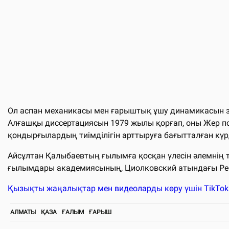
Ол аспан механикасы мен ғарыштық ұшу динамикасын зер
Алғашқы диссертациясын 1979 жылы қорғап, оны Жер п
қондырғылардың тиімділігін арттыруға бағытталған кү
Айсұлтан Қалыбаевтың ғылымға қосқан үлесін әлемнің т
ғылымдары академиясының, Циолковский атындағы Ресей
Қызықты жаңалықтар мен видеоларды көру үшін TikTo
АЛМАТЫ
ҚАЗА
ҒАЛЫМ
ҒАРЫШ