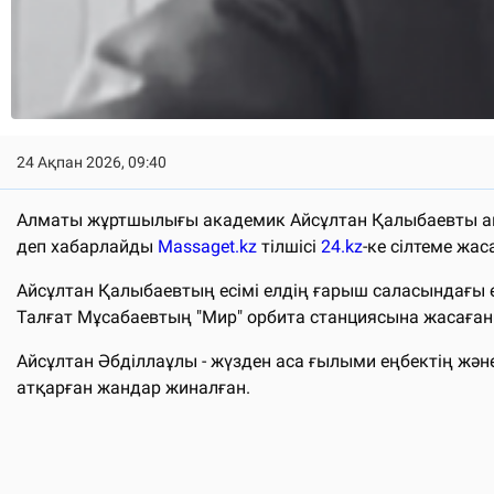
24 Ақпан 2026, 09:40
Алматы жұртшылығы академик Айсұлтан Қалыбаевты ақт
деп хабарлайды
Massaget.kz
тілшісі
24.kz
-ке сілтеме жас
Айсұлтан Қалыбаевтың есімі елдің ғарыш саласындағы е
Талғат Мұсабаевтың "Мир" орбита станциясына жасаған
Айсұлтан Әбділлаұлы - жүзден аса ғылыми еңбектің жән
атқарған жандар жиналған.