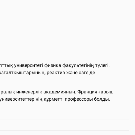
тық университеті физика факультетінің түлегі.
зғалтқыштарының, реактив және өзге де
ықаралық инженерлік академияның, Франция ғарыш
ниверситеттерінің құрметті профессоры болды.