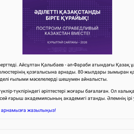
ттеді. Айсұлтан Қалыбаев - әл-Фараби атындағы Қазақ ұлт
олюстерінің қозғалысына арнады. 80-жылдары зымыран қо
рделі ғылыми мәселелерді шешумен айналысты.
үкпір-түкпіріндегі әріптестері жоғары бағалаған. Ол хал
 ғарыш академиясының академигі атанды. Әлемнің ірі у
k арнамызға жазылыңыз!