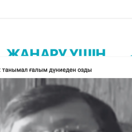
н: танымал ғалым дүниеден озды