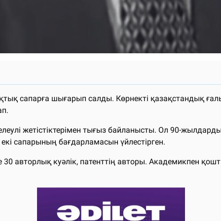
ық сапарға шығарып салды. Көрнекті қазақстандық ғалым
ап.
леулі жетістіктерімен тығыз байланысты. Ол 90-жылдарды
 екі сапарының бағдарламасын үйлестірген.
е 30 авторлық куәлік, патенттің авторы. Академикпен қо