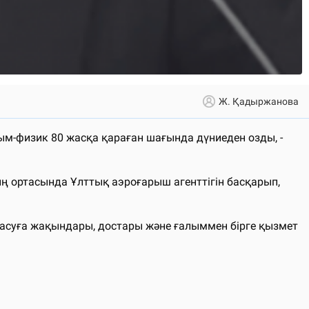
Ж. Қадыржанова
-физик 80 жасқа қараған шағында дүниеден озды, -
ң ортасында Ұлттық аэроғарыш агенттігін басқарып,
штасуға жақындары, достары және ғалыммен бірге қызмет