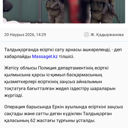
20 Наурыз 2026, 14:29
Ж. Қадыржанова
Талдықорғанда есірткі сату арнасы әшкереленді, - деп
хабарлайды
Massaget.kz
тілшісі.
Жетісу облысы Полиция департаментінің есірткі
қылмысына қарсы іс-қимыл басқармасының
қызметкерлері есірткінің заңсыз айналымын
тоқтатуға бағытталған жедел іздестіру шараларын
жүргізді.
Операция барысында Еркін ауылында есірткіні заңсыз
сақтады және сатты деген күдікпен Талдықорған
қаласының 62 жастағы тұрғыны ұсталды.