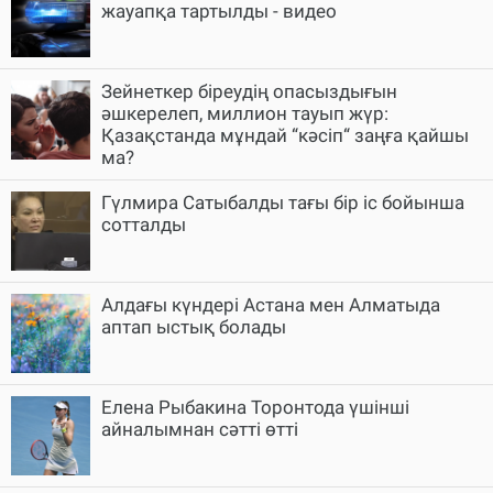
жауапқа тартылды - видео
Зейнеткер біреудің опасыздығын
әшкерелеп, миллион тауып жүр:
Қазақстанда мұндай “кәсіп“ заңға қайшы
ма?
Гүлмира Сатыбалды тағы бір іс бойынша
сотталды
Алдағы күндері Астана мен Алматыда
аптап ыстық болады
Елена Рыбакина Торонтода үшінші
айналымнан сәтті өтті