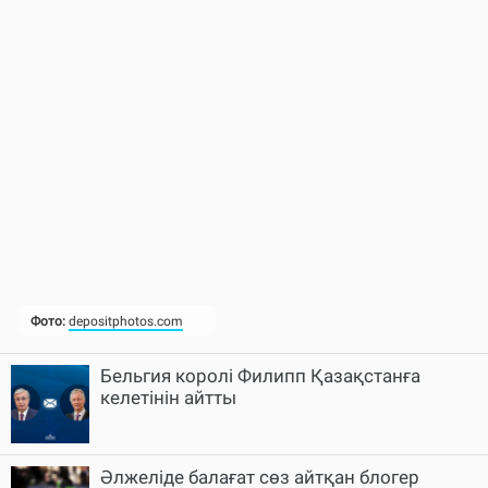
Бельгия королі Филипп Қазақстанға
келетінін айтты
Әлжеліде балағат сөз айтқан блогер