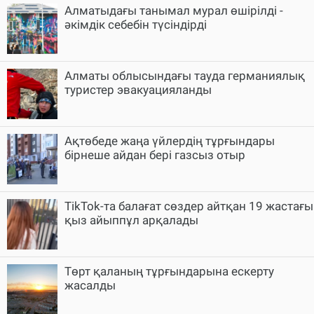
Алматыдағы танымал мурал өшірілді -
әкімдік себебін түсіндірді
Алматы облысындағы тауда германиялық
туристер эвакуацияланды
Ақтөбеде жаңа үйлердің тұрғындары
бірнеше айдан бері газсыз отыр
TikTok-та балағат сөздер айтқан 19 жастағы
қыз айыппұл арқалады
Төрт қаланың тұрғындарына ескерту
жасалды