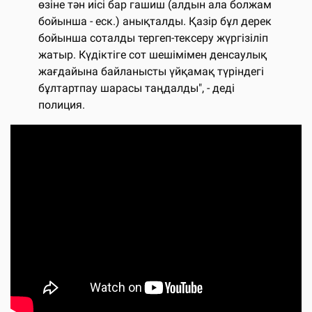
өзіне тән иісі бар гашиш (алдын ала болжам
бойынша - еск.) анықталды. Қазір бұл дерек
бойынша соталды тергеп-тексеру жүргізіліп
жатыр. Күдіктіге сот шешімімен денсаулық
жағдайына байланысты үйқамақ түріндегі
бұлтартпау шарасы таңдалды", - деді
полиция.