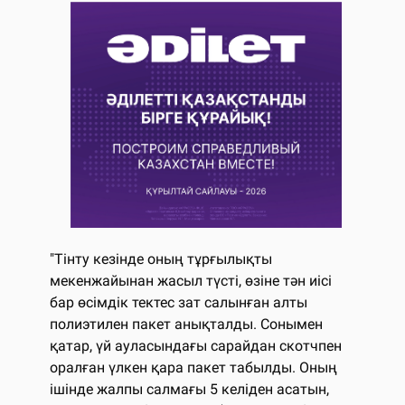
"Тінту кезінде оның тұрғылықты
мекенжайынан жасыл түсті, өзіне тән иісі
бар өсімдік тектес зат салынған алты
полиэтилен пакет анықталды. Сонымен
қатар, үй ауласындағы сарайдан скотчпен
оралған үлкен қара пакет табылды. Оның
ішінде жалпы салмағы 5 келіден асатын,