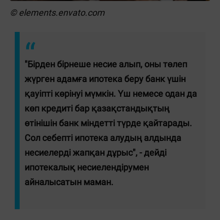
© elements.envato.com
"Бірден бірнеше несие алып, оны төлеп
жүрген адамға ипотека беру банк үшін
қауіпті көрінуі мүмкін. Үш немесе одан да
көп кредиті бар қазақстандықтың
өтінішін банк міндетті түрде қайтарады.
Сол себепті ипотека алудың алдында
несиелерді жапқан дұрыс", - дейді
ипотекалық несиелендірумен
айналысатын маман.