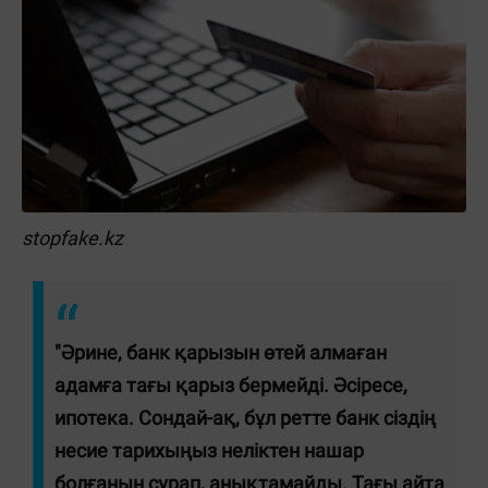
stopfake.kz
"Әрине, банк қарызын өтей алмаған
адамға тағы қарыз бермейді. Әсіресе,
ипотека. Сондай-ақ, бұл ретте банк сіздің
несие тарихыңыз неліктен нашар
болғанын сұрап, анықтамайды. Тағы айта