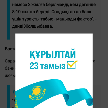
немесе 2 жылға берілмейді, кем дегенде
8-10 жылға береді. Сондықтан да банк
үшін тұрақты табыс - маңызды фактор", -
дейді Жолшыбаева.
Бастапқы жарнаның жеткіліксіз болуы
Сарапшы бастапқы жарна жеткіліксіз болса,
банкке өтініш беріп, әуре болудың қажеті
жоғын айтады.
"Банк клиенттің төлем қабілеті бар
екеніне кепілдік беруі керек. Ол үшін