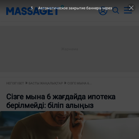
5
Автоматическое закрытие баннера через
НЕГІЗГІ БЕТ
БАСТЫ ЖАҢАЛЫҚТАР
СІЗГЕ МЫНА 6...
Сізге мына 6 жағдайда ипотека
берілмейді: біліп алыңыз