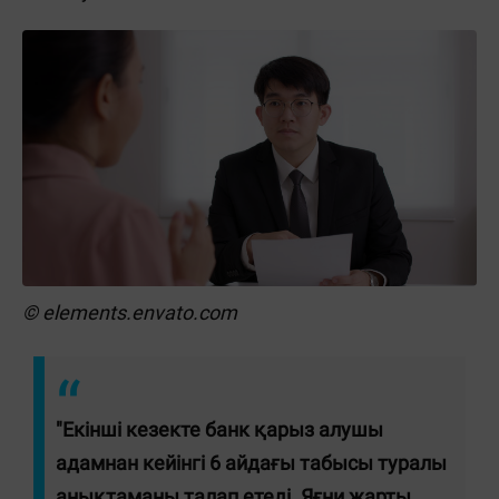
© elements.envato.com
"Екінші кезекте банк қарыз алушы
адамнан кейінгі 6 айдағы табысы туралы
анықтаманы талап етеді. Яғни жарты