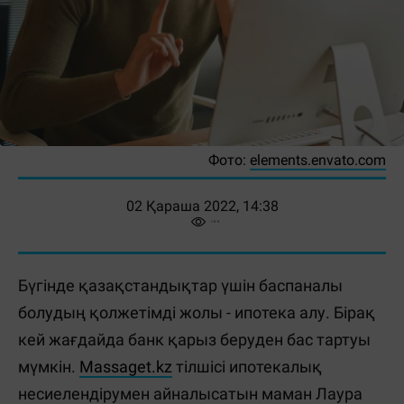
Фото:
elements.envato.com
02 Қараша 2022, 14:38
Бүгінде қазақстандықтар үшін баспаналы
болудың қолжетімді жолы - ипотека алу. Бірақ
кей жағдайда банк қарыз беруден бас тартуы
мүмкін.
Massaget.kz
тілшісі ипотекалық
несиелендірумен айналысатын маман Лаура