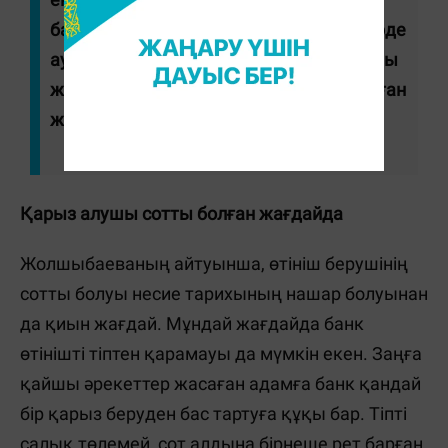
банкке бастапқы жарна толық мөлшерде
аударылуы қажет. Сондықтан бастапқы
жарнаны жинаған соң ғана банкке барған
жөн", - деп кеңес береді ол.
Қарыз алушы сотты болған жағдайда
Жолшыбаеваның айтуынша, өтініш берушінің
сотты болуы несие тарихының нашар болуынан
да қиын жағдай. Мұндай жағдайда банк
өтінішті тіптен қарамауы да мүмкін екен. Заңға
қайшы әрекеттер жасаған адамға банк қандай
бір қарыз беруден бас тартуға құқы бар. Тіпті
салық төлемей, сот алдына бірнеше рет барған