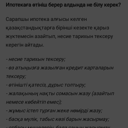
Ипотекаға өтініш берер алдында не білу керек?
Сарапшы ипотека алғысы келген
қазақстандықтарға бірінші кезекте қарыз
жүктемесін азайтып, несие тарихын тексеру
керегін айтады.
- несие тарихын тексеру;
- өз атыңызға жазылған кредит карталарын
тексеру;
- өтінішті қатесіз, дұрыс толтыру;
- жалақының нақты сомасын жазу (азайтып
немесе көбейтіп емес);
- жұмыс істеп тұрған жеке нөмірді жазу;
- басқа мүлік, табыс көзі барын жасырмау;
- отбасы мүшелерін, бала санын жасырмау