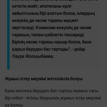
кететін жайт, ипотеканы ерлі-
зайыптының бірі алатын болса, олардың
екеуінің де несие тарихы мұқият
зерттеледі. Комиссия екеуінің де несие
тарихын, төлем қабілетін тексереді.
Бірінің несие тарихы нашар болса, банк
қарыз беруден бас тартады", - дейді
Лаура Жолшыбаева.
Жұмыс істеу мерзімі жеткіліксіз болуы
Банк ипотека беруден бас тартуы мүмкін тағы
бір себеп - өтініш берушінің жұмыс істеу мерзімі
аз болуы.