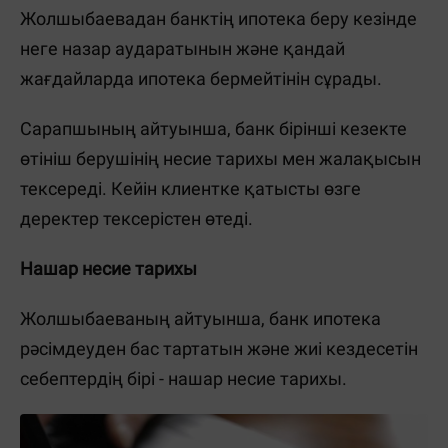
Жолшыбаевадан банктің ипотека беру кезінде
неге назар аударатынын және қандай
жағдайларда ипотека бермейтінін сұрады.
Сарапшының айтуынша, банк бірінші кезекте
өтініш берушінің несие тарихы мен жалақысын
тексереді. Кейін клиентке қатысты өзге
деректер тексерістен өтеді.
Нашар несие тарихы
Жолшыбаеваның айтуынша, банк ипотека
рәсімдеуден бас тартатын және жиі кездесетін
себептердің бірі - нашар несие тарихы.