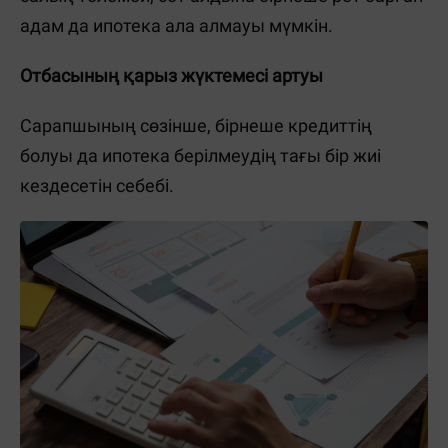
адам да ипотека ала алмауы мүмкін.
Отбасының қарыз жүктемесі артуы
Сарапшының сөзінше, бірнеше кредиттің
болуы да ипотека берілмеудің тағы бір жиі
кездесетін себебі.