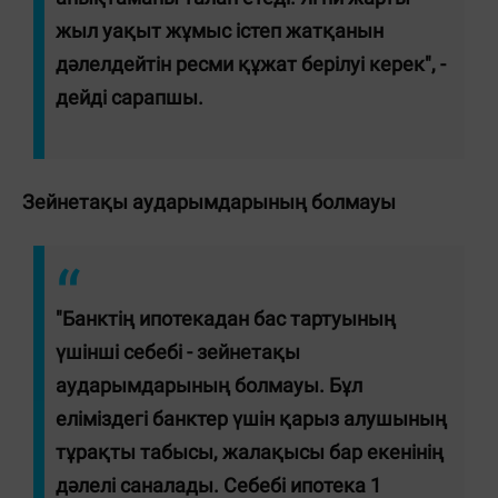
жыл уақыт жұмыс істеп жатқанын
дәлелдейтін ресми құжат берілуі керек", -
дейді сарапшы.
Зейнетақы аударымдарының болмауы
"Банктің ипотекадан бас тартуының
үшінші себебі - зейнетақы
аударымдарының болмауы. Бұл
еліміздегі банктер үшін қарыз алушының
тұрақты табысы, жалақысы бар екенінің
дәлелі саналады. Себебі ипотека 1