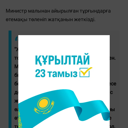
Министр малынан айырылған тұрғындарға
өтемақы төленіп жатқанын жеткізді.
"Жалпы мал шығынын өтеуге
тоқталайын. Штабта алгоритм бекітілген.
Малына құжаты болса, (шығын)
бюджеттен төленеді, ал малға құжат
болмаса, тіркелмесе, (шығын) қор немесе
демеушілер арқылы өтеледі. Бұл жұмыс
жүріп жатыр. Бүгінде (тасқын кезінде
өлген – автор) 4801 бас малдың шығыны
өтелді. Осылайша, 1 млрд 198 млн теңге
төленді. Бұл жұмыс жалғасады", - деді ол.