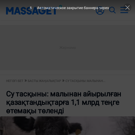
6
Автоматическое закрытие баннера через
НЕГІЗГІ БЕТ
БАСТЫ ЖАҢАЛЫҚТАР
СУ ТАСҚЫНЫ: МАЛЫНАН...
Су тасқыны: малынан айырылған
қазақтандықтарға 1,1 млрд теңге
өтемақы төленді