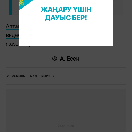
Аптаның басты оқиғалары мен пайдалы
видеоларды көру үшін YouTube арнамызға
жазылыңыз
А. Есен
СУ ТАСҚЫНЫ
МАЛ
ҚЫРЫЛУ