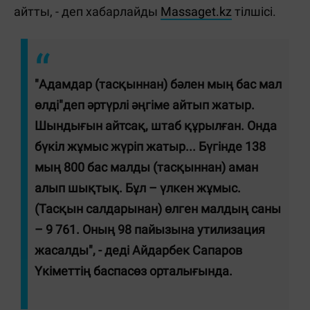
айтты, - деп хабарлайды
Massaget.kz
тілшісі.
"Адамдар (тасқыннан) бәлен мың бас мал
өлді"деп әртүрлі әңгіме айтып жатыр.
Шындығын айтсақ, штаб құрылған. Онда
бүкіл жұмыс жүріп жатыр... Бүгінде 138
мың 800 бас малды (тасқыннан) аман
алып шықтық. Бұл – үлкен жұмыс.
(Тасқын салдарынан) өлген малдың саны
– 9 761. Оның 98 пайызына утилизация
жасалды", - деді Айдарбек Сапаров
Үкіметтің баспасөз орталығында.