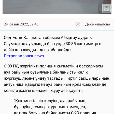
24 Қазан 2022, 09:40
Г. Досымшалова
Солтүстік Қазақстан облысы Айыртау ауданы
Саумалкөл ауылында бір түнде 30-35 сантиметрге
дейін қар жауды, - деп хабарлайды
Петропавловск.news
.
СҚО ПД жергілікті полиция қызметінің басқармасы
ауа райының бұзылуына байланысты көлік
жүргізушілеріне үндеу тастады. Тәртіп сақшыларының
айтуынша, қазіргідей ауа райының қолайсыз кезінде
көлікте жазғы шинамен жүру аса қауіпті.
"Қыс мезгілінің келуіне, ауа райының
бүлінуіне, температураның төмендеп,
қатқақ болуына байланысты СҚО полиция