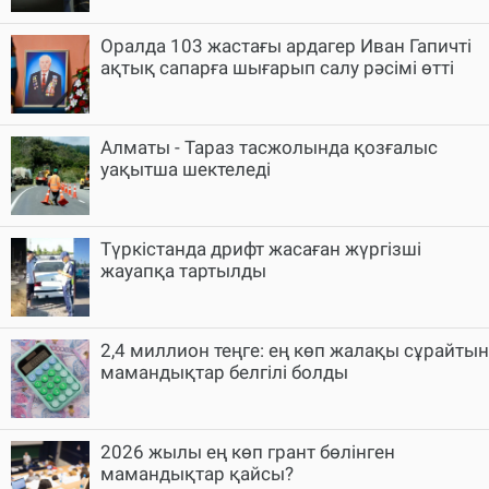
Оралда 103 жастағы ардагер Иван Гапичті
ақтық сапарға шығарып салу рәсімі өтті
Алматы - Тараз тасжолында қозғалыс
уақытша шектеледі
Түркістанда дрифт жасаған жүргізші
жауапқа тартылды
2,4 миллион теңге: ең көп жалақы сұрайтын
мамандықтар белгілі болды
2026 жылы ең көп грант бөлінген
мамандықтар қайсы?