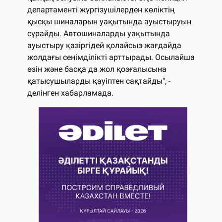
департаменті жүргізушілерден көліктің
қысқы шиналарын уақытында ауыстыруын
сұрайды. Автошиналарды уақытында
ауыстыру қазіргідей қолайсыз жағдайда
жолдағы сенімділікті арттырады. Осылайша
өзін және басқа да жол қозғалысына
қатысушыларды қауіптен сақтайды", -
делінген хабарламада.