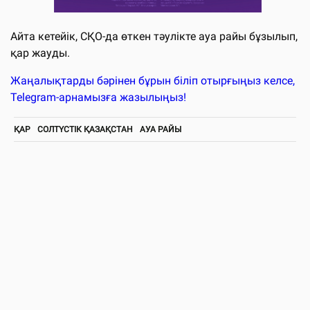
Айта кетейік, СҚО-да өткен тәулікте ауа райы бұзылып,
қар жауды.
Жаңалықтарды бәрінен бұрын біліп отырғыңыз келсе,
Telegram-арнамызға жазылыңыз!
ҚАР
СОЛТҮСТІК ҚАЗАҚСТАН
АУА РАЙЫ