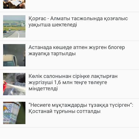
Қорғас - Алматы тасжолында қозғалыс
уақытша шектеледі
Астанада көшеде атпен жүрген блогер
жауапқа тартылды
Көлік салонынан сіріңке лақтырған
жүргізуші 1,6 млн теңге төлеуге
міндеттелді
“Несиеге мұқтаждарды тұзаққа түсірген“:
Қостанай тұрғыны сотталды