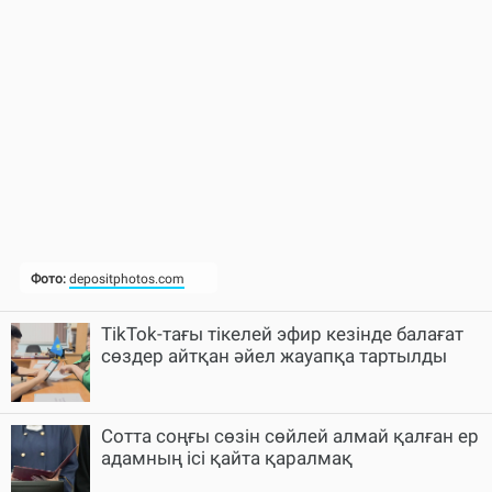
TikTok-тағы тікелей эфир кезінде балағат
сөздер айтқан әйел жауапқа тартылды
Cотта соңғы сөзін сөйлей алмай қалған ер
адамның ісі қайта қаралмақ