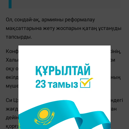
Ол, сондай-ақ, армияны реформалау
мақсаттарына жету жоспарын қатаң ұстануды
тапсырды.
Конференцияға ҚХР Орталық әскери кеңесінің,
Халықтық қарулы милицияның және әскери
оқу орындарының жоғары лауазымды
өкілдері, сондай-ақ, ҚКП ОК Саяси бюросының
мүшелері қатысты.
Си Цзиньпин бұл бұйрығы Тайвань төңірегіндегі
жағдайдың шиеленісуі аясында айтты. Бұған
дейін Бейжің өз мемлекетінің егемендігін
қорғау үшін "барлық қажет шараларды