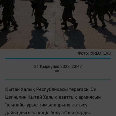
Фото:
©REUTERS
21 Қыркүйек 2022, 23:47
Қытай Халық Республикасы төрағасы Си
Цзиньпин Қытай Халық-азаттық армиясын
"шынайы ұрыс қимылдарына қатысу
дайындығына көңіл бөлуге" шақырды.