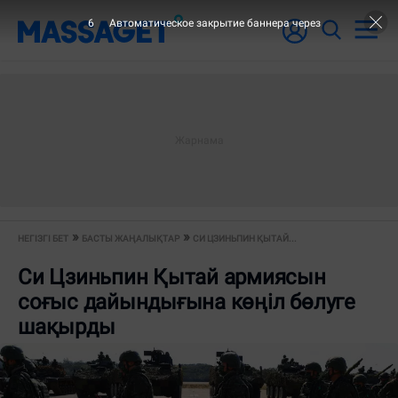
6
Автоматическое закрытие баннера через
НЕГІЗГІ БЕТ
БАСТЫ ЖАҢАЛЫҚТАР
СИ ЦЗИНЬПИН ҚЫТАЙ...
Си Цзиньпин Қытай армиясын
соғыс дайындығына көңіл бөлуге
шақырды