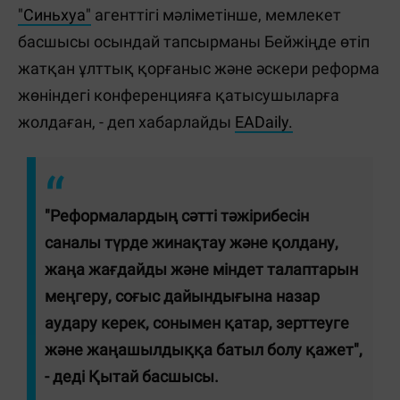
"Синьхуа"
агенттігі мәліметінше, мемлекет
басшысы осындай тапсырманы Бейжіңде өтіп
жатқан ұлттық қорғаныс және әскери реформа
жөніндегі конференцияға қатысушыларға
жолдаған, - деп хабарлайды
EADaily.
"Реформалардың сәтті тәжірибесін
саналы түрде жинақтау және қолдану,
жаңа жағдайды және міндет талаптарын
меңгеру, соғыс дайындығына назар
аудару керек, сонымен қатар, зерттеуге
және жаңашылдыққа батыл болу қажет",
- деді Қытай басшысы.