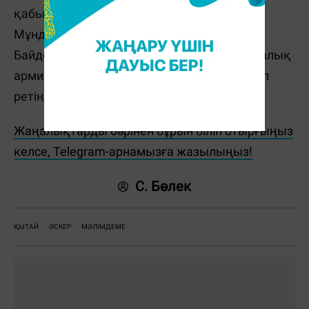
қабылдауға" дайын екенін білдірген еді.
Мұндай мәлімдеме АҚШ президенті Джо
Байденнің Тайваньды қорғау үшін америкалық
армияны пайдалану туралы уәдесіне жауап
ретінде жасалды.
Жаңалықтарды бәрінен бұрын біліп отырғыңыз
келсе, Telegram-арнамызға жазылыңыз!
С. Бөлек
ҚЫТАЙ
ӘСКЕР
МӘЛІМДЕМE