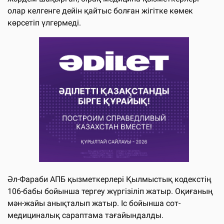
олар келгенге дейін қайтыс болған жігітке көмек
көрсетіп үлгермеді.
Әл-Фараби АПБ қызметкерлері Қылмыстық кодекстің
106-бабы бойынша тергеу жүргізіліп жатыр. Оқиғаның
мән-жайы анықталып жатыр. Іс бойынша сот-
медициналық сараптама тағайындалды.