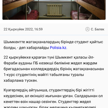
22 Қыркүйек 2022, 16:59
С. Бөлек
Шымкентте жатақханалардың бірінде студент қайтыс
болды, - деп хабарлайды
Polisia.kz.
22 қыркүйекке қараған түні Шымкент қаласы Әл-
Фараби ауданы ПБ кезекші бөліміне жедел жәрдем
бригадасынан колледждердің бірінің жатақханасынан
1-курс студентінің мәйіті табылғаны туралы
хабарлама түскен.
Куәгерлердің айтуынша, студенттердің бірі жігітті
кеудесінен, ал екіншісі иығынан ұрған. Салдарынан ол
кенеттен өзін нашар сезінген. Студенттер жедел
жәрдем шақырған, бірақ медицина қызметкерлері