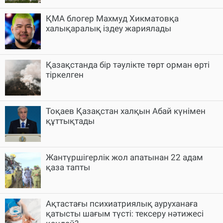
ҚМА блогер Махмуд Хикматовқа
халықаралық іздеу жариялады
Қазақстанда бір тәулікте төрт орман өрті
тіркелген
Тоқаев Қазақстан халқын Абай күнімен
құттықтады
Жантүршігерлік жол апатынан 22 адам
қаза тапты
Ақтастағы психиатриялық ауруханаға
қатысты шағым түсті: тексеру нәтижесі