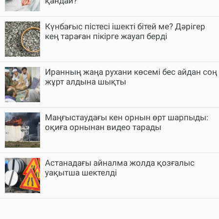
қандай?
Күнбағыс пістесі ішекті бітей ме? Дәрігер
кең тараған пікірге жауап берді
Иранның жаңа рухани көсемі бес айдан соң
жұрт алдына шықты
Маңғыстаудағы кен орнын өрт шарпыды:
оқиға орнынан видео тарады
Астанадағы айналма жолда қозғалыс
уақытша шектелді