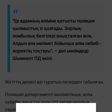
"Ер адамның өліміне қатысты полиция
қылмыстық іс қозғады. Зорлық-
зомбылық белгілері анықталған жоқ.
Алдын ала мәлімет бойынша өлім себебі -
жүректің тоқтауы", – деп мәлімдеді
Шымкент ПД өкілі.
Жігіттің денесі өзі тұратын пәтерден табылған.
Полиция департаменті мәліметінше, өлім
себебін анықтау үшін сот-медициналық
сараптама тағайындалған.