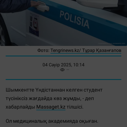
Фото:
Tengrinews.kz/ Тұрар Қазанғапов
04 Сәуір 2025, 10:14
Шымкентте Үндістаннан келген студент
түсініксіз жағдайда көз жұмды, - деп
хабарлайды
Massaget.kz
тілшісі.
Ол медициналық академияда оқыған.