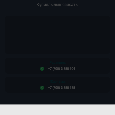
Құпиялылық саясаты
Редакция:
+7 (700) 3 888 104
Жарнама:
+7 (700) 3 888 188
Сайт дизайны -
ПРОСТО КОСМОС!