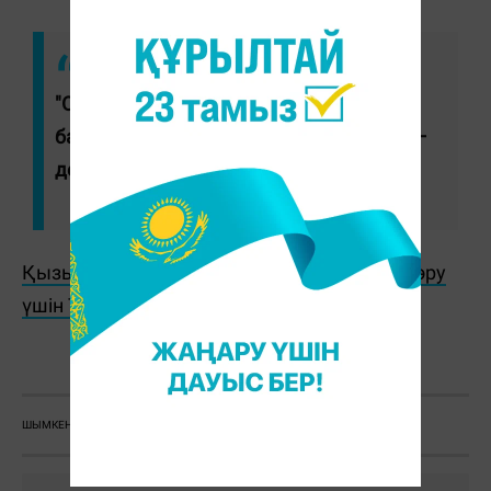
"Оқиғаның мән-жайын анықтауға
бағытталған тергеу жүргізіліп жатыр", –
деді ведомство өкілі.
Қызықты жаңалықтар мен видеоларды көру
үшін TikTok арнамызға жазылыңыз!
Ж. Қадыржанова
ШЫМКЕНТ
ПОЛИЦИЯ
ҮНДІСТАН
СТУДЕНТ