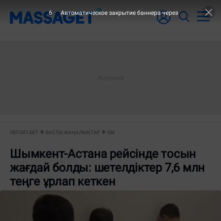
6
Автоматическое закрытие баннера через
НЕГІЗГІ БЕТ
БАСТЫ ЖАҢАЛЫҚТАР
ІІМ
Шымкент-Астана рейсінде тосын
жағдай болды: шетелдіктер 7,6 млн
теңге ұрлап кеткен