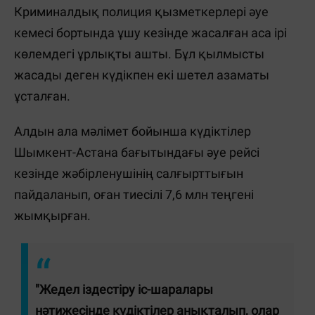
Криминалдық полиция қызметкерлері әуе
кемесі бортында ұшу кезінде жасалған аса ірі
көлемдегі ұрлықты ашты. Бұл қылмысты
жасады деген күдікпен екі шетел азаматы
ұсталған.
Алдын ала мәлімет бойынша күдіктілер
Шымкент-Астана бағытындағы әуе рейсі
кезінде жәбірленушінің салғырттығын
пайдаланып, оған тиесілі 7,6 млн теңгені
жымқырған.
"Жедел іздестіру іс-шаралары
нәтижесінде күдіктілер анықталып, олар