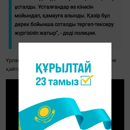
ұсталды. Ұсталғандар өз кінәсін
мойындап, қамауға алынды. Қазір бұл
дерек бойынша соталды тергеп-тексеру
жүргізіліп жатыр", - деді полиция.
Ұрланған ақша толық көлемде заңды иесіне
қайтарылған.