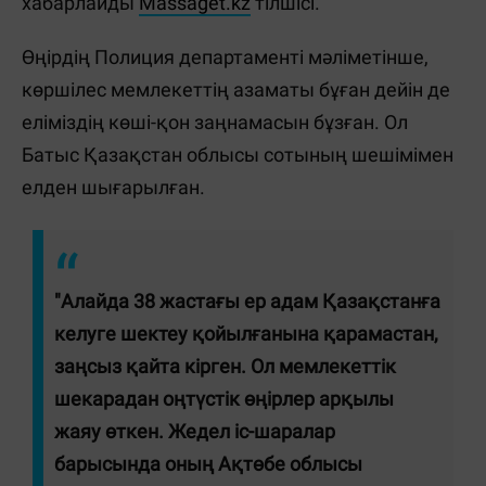
хабарлайды
Massaget.kz
тілшісі.
Өңірдің Полиция департаменті мәліметінше,
көршілес мемлекеттің азаматы бұған дейін де
еліміздің көші-қон заңнамасын бұзған. Ол
Батыс Қазақстан облысы сотының шешімімен
елден шығарылған.
"Алайда 38 жастағы ер адам Қазақстанға
келуге шектеу қойылғанына қарамастан,
заңсыз қайта кірген. Ол мемлекеттік
шекарадан оңтүстік өңірлер арқылы
жаяу өткен. Жедел іс-шаралар
барысында оның Ақтөбе облысы