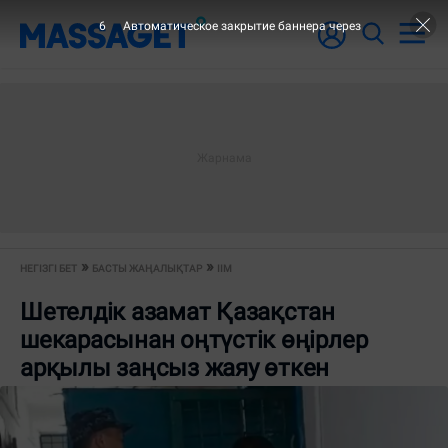
6
Автоматическое закрытие баннера через
НЕГІЗГІ БЕТ
БАСТЫ ЖАҢАЛЫҚТАР
ІІМ
Шетелдік азамат Қазақстан
шекарасынан оңтүстік өңірлер
арқылы заңсыз жаяу өткен