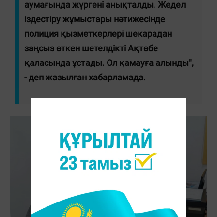
аумағында жүргені анықталды. Жедел
іздестіру жұмыстары нәтижесінде
полиция қызметкерлері шекарадан
заңсыз өткен шетелдікті Ақтөбе
қаласында ұстады. Ол қамауға алынды",
- деп жазылған хабарламада.