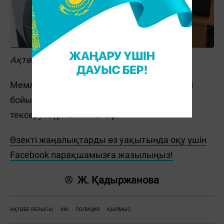
Ақтөбе облысы ПД
Мемлекеттік шекарадан заңсыз өту дерегі
бойынша қылмыстық іс қозғалды. Тергеп-
тексеру жүргізіліп жатыр.
Өзекті жаңалықтарды өз уақытында оқу үшін
Facebook парақшамызға жазылыңыз!
Ж. Қадыржанова
АҚТӨБЕ ОБЛЫСЫ
ІІМ
ПОЛИЦИЯ
ҚЫЛМЫС