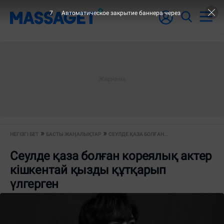
7
Автоматическое закрытие баннера через
НЕГІЗГІ БЕТ
БАСТЫ ЖАҢАЛЫҚТАР
СЕУЛДЕ ҚАЗА БОЛҒАН...
Сеулде қаза болған кореялық актер
кішкентай қызды құтқарып
үлгерген