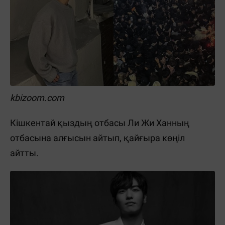
kbizoom.com
Кішкентай қыздың отбасы Ли Жи Ханның
отбасына алғысын айтып, қайғыра көңіл
айтты.