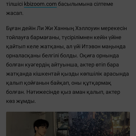
тілшісі
kbizoom.com
басылымына сілтеме
жасап.
Бұған дейін Ли Жи Ханның Хэллоуин мерекесін
тойлауға бармағаны, түсірілімнен кейін үйіне
қайтып келе жатқаны, ал үйі Итэвон маңында
орналасқаны белгілі болды. Оқиға орнында
болған куәгердің айтуынша, актер өтіп бара
жатқанда кішкентай қызды көпшілік арасында
қалып қойғанын байқап, оны құтқармақ
болған. Нәтижесінде қыз аман қалып, актер
көз жұмды.