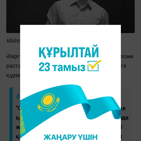
kbizoom.com
Әзірге актердің агенттігі бұл жаңалықты ресми
растаған жоқ. Желі қолданушылары актерге
құрмет білдіріп, пікір қалдырған.
"Ол адам өмірін сақтап қалған соң, көкке
қайтқан періште. Бұдан былай ол аспанда
жұлдыздай жарқырайды", "Үйіне бір-екі
қадам ғана қалған екен ғой... Мейірімді