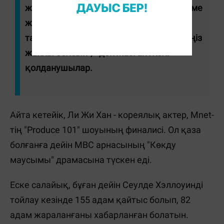
жан, жатқан жері жайлы болсын", "Көзіме
жас келіп отыр", "Батырлық
танытқаныңызға рақмет, жатқан жеріңіз
жайлы болсын", - деп жазған Желі
қолданушылар.
Айта кетейік, Ли Жи Хан - кореялық актер, Mnet-
тің "Produce 101" шоуының финалисі. Ол қаза
болғанға дейін MBC арнасының "Көкду
маусымы" драмасына түскен еді.
Еске салайық, бұған дейін Сеулде Хэллоуинді
тойлау кезінде 155 адам қайтыс болып, 82
адам жараланғаны хабарланған болатын.