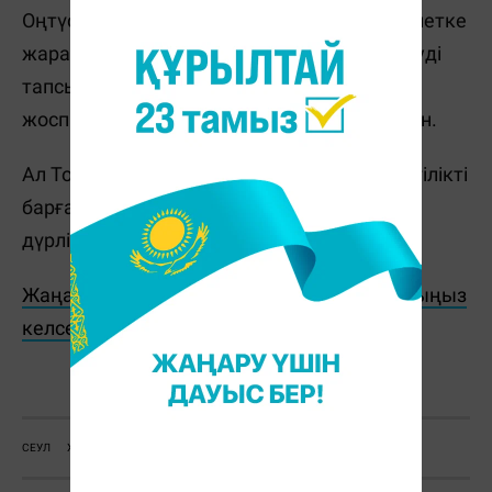
Оңтүстік Корея президенті Юн Сок Ель үкіметке
жарақаттанғандарға жедел көмек көрсетуді
тапсырды. Сеул мэрі О Се Хун Еуропаға
жоспарланған кездесуінен Кореяға оралған.
Ал Toronto Star мәліметінше, адамдар жергілікті
барға елдегі танымал адам келгенін естіп,
дүрлігіп, қысылыса бастаған.
Жаңалықтарды бәрінен бұрын біліп отырғыңыз
келсе, Telegram-арнамызға жазылыңыз!
С. Сатыбалдина
СЕУЛ
ХЭЛЛОУИН
АДАМ ӨЛІМІ
ҚАЙҒЫЛЫ ОҚИҒА
КОРЕЯ