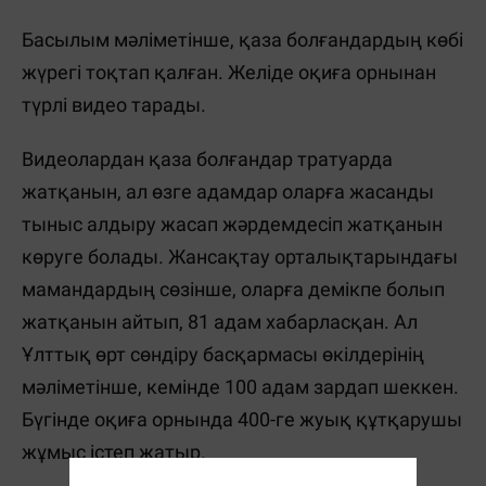
Басылым мәліметінше, қаза болғандардың көбі
жүрегі тоқтап қалған. Желіде оқиға орнынан
түрлі видео тарады.
Видеолардан қаза болғандар тратуарда
жатқанын, ал өзге адамдар оларға жасанды
тыныс алдыру жасап жәрдемдесіп жатқанын
көруге болады. Жансақтау орталықтарындағы
мамандардың сөзінше, оларға демікпе болып
жатқанын айтып, 81 адам хабарласқан. Ал
Ұлттық өрт сөндіру басқармасы өкілдерінің
мәліметінше, кемінде 100 адам зардап шеккен.
Бүгінде оқиға орнында 400-ге жуық құтқарушы
жұмыс істеп жатыр.