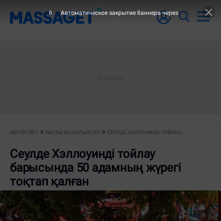
5
Автоматическое закрытие баннера через
НЕГІЗГІ БЕТ
БАСТЫ ЖАҢАЛЫҚТАР
СЕУЛДЕ ХЭЛЛОУИНДІ ТОЙЛАУ...
Сеулде Хэллоуинді тойлау
барысында 50 адамның жүрегі
тоқтап қалған