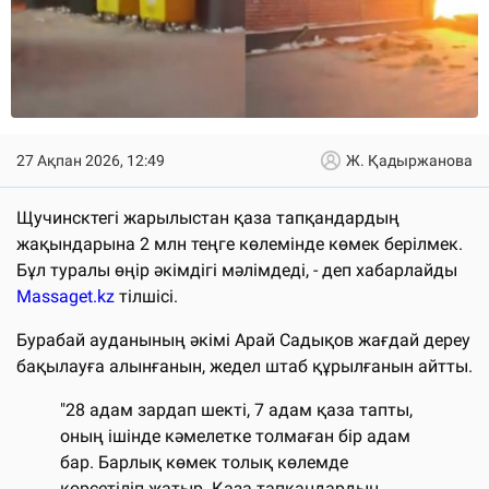
27 Ақпан 2026, 12:49
Ж. Қадыржанова
Щучинсктегі жарылыстан қаза тапқандардың
жақындарына 2 млн теңге көлемінде көмек берілмек.
Бұл туралы өңір әкімдігі мәлімдеді, - деп хабарлайды
Massaget.kz
тілшісі.
Бурабай ауданының әкімі Арай Садықов жағдай дереу
бақылауға алынғанын, жедел штаб құрылғанын айтты.
"28 адам зардап шекті, 7 адам қаза тапты,
оның ішінде кәмелетке толмаған бір адам
бар. Барлық көмек толық көлемде
көрсетіліп жатыр. Қаза тапқандардың