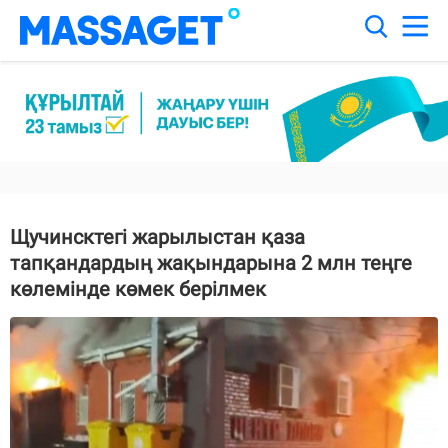
Щучинсктегі жарылыстан қаза
тапқандардың жақындарына 2 млн теңге
көлемінде көмек берілмек