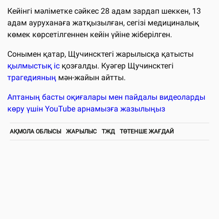
Кейінгі мәліметке сәйкес 28 адам зардап шеккен, 13
адам ауруханаға жатқызылған, сегізі медициналық
көмек көрсетілгеннен кейін үйіне жіберілген.
Сонымен қатар, Щучинсктегі жарылысқа қатысты
қылмыстық іс
қозғалды. Куәгер Щучинсктегі
трагедияның
мән-жайын айтты.
Аптаның басты оқиғалары мен пайдалы видеоларды
көру үшін YouTube арнамызға жазылыңыз
АҚМОЛА ОБЛЫСЫ
ЖАРЫЛЫС
ТЖД
ТӨТЕНШЕ ЖАҒДАЙ