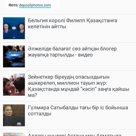
Бельгия королі Филипп Қазақстанға
келетінін айтты
Әлжеліде балағат сөз айтқан блогер
жауапқа тартылды - видео
Зейнеткер біреудің опасыздығын
әшкерелеп, миллион тауып жүр:
Қазақстанда мұндай “кәсіп“ заңға қайшы
ма?
Гүлмира Сатыбалды тағы бір іс бойынша
сотталды
Алдағы күндері Астана мен Алматыда