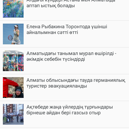
аптап ыстық болады
Елена Рыбакина Торонтода үшінші
айналымнан сәтті өтті
Алматыдағы танымал мурал өшірілді -
әкімдік себебін түсіндірді
Алматы облысындағы тауда германиялық
туристер эвакуацияланды
Ақтөбеде жаңа үйлердің тұрғындары
бірнеше айдан бері газсыз отыр