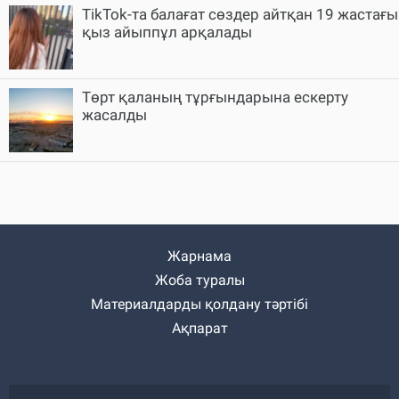
TikTok-та балағат сөздер айтқан 19 жастағы
қыз айыппұл арқалады
Төрт қаланың тұрғындарына ескерту
жасалды
Жарнама
Жоба туралы
Материалдарды қолдану тәртібі
Ақпарат