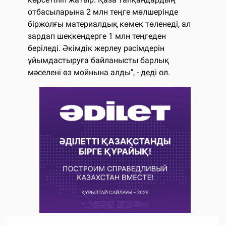
отбасыларына 2 млн теңге мөлшерінде
біржолғы материалдық көмек төленеді, ал
зардап шеккендерге 1 млн теңгеден
беріледі. Әкімдік жерлеу рәсімдерін
ұйымдастыруға байланысты барлық
мәселені өз мойнына алды", - деді ол.