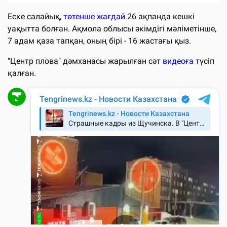
Еске салайық,
төтенше жағдай
26 ақпанда кешкі
уақытта болған. Ақмола облысы әкімдігі мәліметінше,
7 адам қаза тапқан, оның бірі - 16 жастағы қыз.
"Центр плова" дәмханасы жарылған сәт
видеоға
түсіп
қалған.