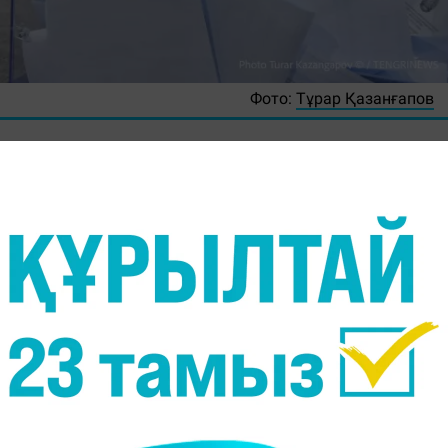
Фото:
Тұрар Қазанғапов
ің сайлау бюллетеньдерінде "барлығына қарсы"
ы
Massaget.kz
тілшісі.
қарастырылған. Әрине, ол болады. Азамат бірде-
арсы дауыс беруге құқылы", - деді Орталық
асары Константин Петров.