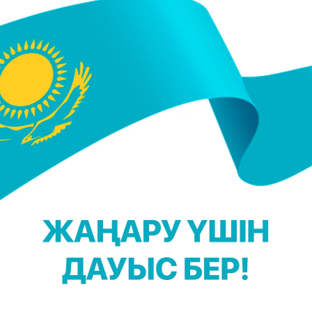
аев жаңа бағанды енгізу туралы 21 қыркүйекте
латын.
арсы" деген баған пайда болды", - деп мәлімдеген
зидент
сайлауы
қашан өтетіні белгілі болғаны
ңыз келсе, Telegram-арнамызға жазылыңыз!