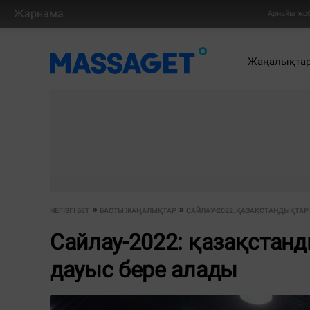
Жарнама
Арнайы жо
Жаңалықта
НЕГІЗГІ БЕТ
БАСТЫ ЖАҢАЛЫҚТАР
САЙЛАУ-2022: ҚАЗАҚСТАНДЫҚТАР 
Сайлау-2022: қазақстан
дауыс бере алады