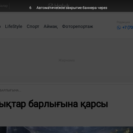
балар
6
Автоматическое закрытие баннера через
Редакция
р
LifeStyle
Спорт
Аймақ
Фоторепортаж
+7 (70
БАРЛЫҒЫНА...
дықтар барлығына қарсы