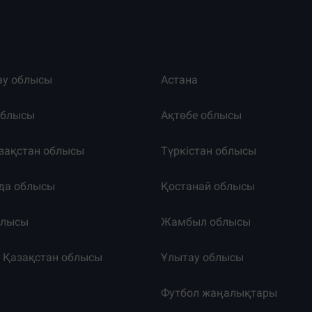
ау облысы
Астана
облысы
Ақтөбе облысы
зақстан облысы
Түркістан облысы
да облысы
Қостанай облысы
блысы
Жамбыл облысы
к Қазақстан облысы
Ұлытау облысы
т
Футбол жаңалықтары