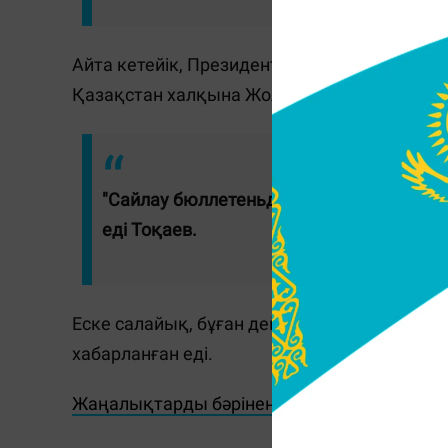
Айта кетейік, Президент Қасым-Жомарт Тоқ
Қазақстан халқына Жолдауында айтқан бо
"Сайлау бюллетеньдерінде "барлығына қ
еді Тоқаев.
Еске салайық, бұған дейін кезектен тыс
пре
хабарланған еді.
Жаңалықтарды бәрінен бұрын біліп отырғы