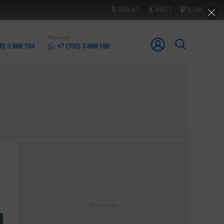
500.67
490.7
6.04
Жарнама
0) 3 888 104
+7 (700) 3 888 188