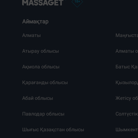
Аймақтар
Алматы
Маңғыст
Атырау облысы
Алматы 
Ақмола облысы
Батыс Қа
Қарағанды облысы
Қызылор
Абай облысы
Жетісу о
Павлодар облысы
Солтүсті
Шығыс Қазақстан облысы
Шымкен