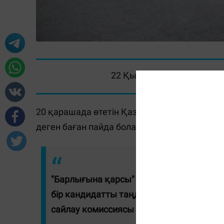
22 Қыркүйек 2022, 13:14
20 қарашада өтетін Қазақстан Президентін
деген баған пайда болады, - деп хабарлайд
"Барлығына қарсы" бағаны заң бойынша 
бір кандидатты таңдамаса, барлығына қ
сайлау комиссиясы төрағасының орынб